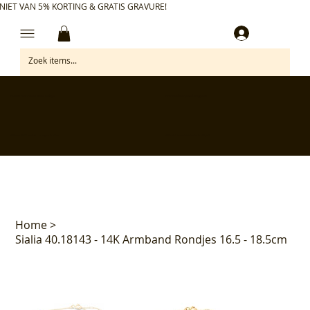
NIET VAN 5% KORTING & GRATIS GRAVURE!
Inloggen
✅ Gratis retourneren binnen 30 dagen
✅ Personaliseer je aankoop gratis
✅ Voor 17:00 besteld = morgen in huis*
✅ Klanten beoordelen ons met 4,7/5
Home
>
Sialia 40.18143 - 14K Armband Rondjes 16.5 - 18.5cm