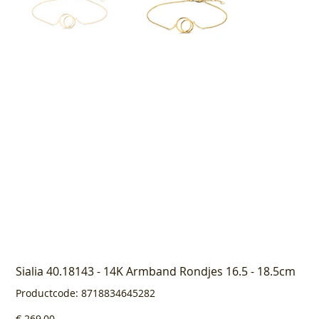
Sialia 40.18143 - 14K Armband Rondjes 16.5 - 18.5cm
Productcode
Productcode:
8718834645282
8718834645282
Prijs
€ 269,00