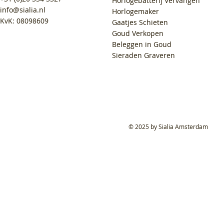
Horlogebatterij Vervangen
info@sialia.nl
Horlogemaker
KvK: 08098609
Gaatjes Schieten
Goud Verkopen
Beleggen in Goud
Sieraden Graveren
© 2025 by Sialia Amsterdam