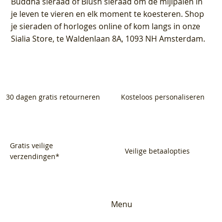
Buddha sieraad of Blush sieraad om de mijlpalen in
je leven te vieren en elk moment te koesteren. Shop
je sieraden of horloges online of kom langs in onze
Sialia Store, te Waldenlaan 8A, 1093 NH Amsterdam.
30 dagen gratis retourneren
Kosteloos personaliseren
Gratis veilige
Veilige betaalopties
verzendingen*
Menu