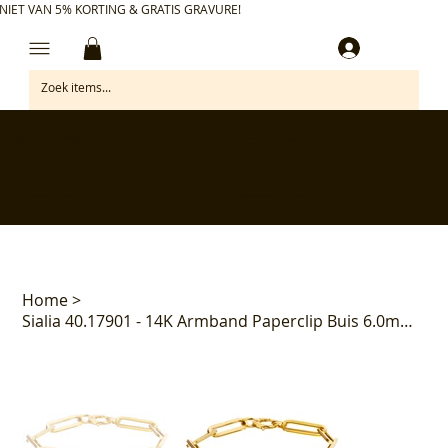
NIET VAN 5% KORTING & GRATIS GRAVURE!
Inloggen
✅ Gratis retourneren binnen 30 dagen
✅ Personaliseer je aankoop gratis
✅ Voor 17:00 besteld = morgen in huis*
✅ Klanten beoordelen ons met 4,7/5
Home
>
Sialia 40.17901 - 14K Armband Paperclip Buis 6.0mm 19cm