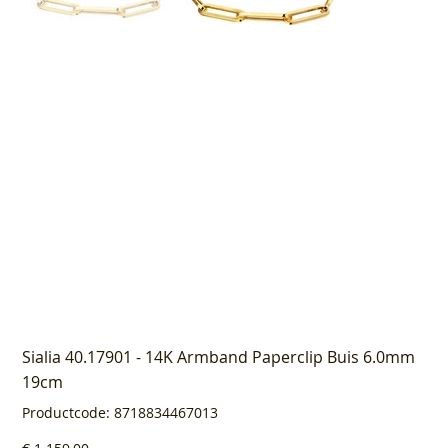
Sialia 40.17901 - 14K Armband Paperclip Buis 6.0mm
19cm
Productcode
Productcode:
8718834467013
8718834467013
Prijs