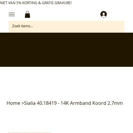
NIET VAN 5% KORTING & GRATIS GRAVURE!
Inloggen
✅ Gratis retourneren binnen 30 dagen
✅ Personaliseer je aankoop gratis
✅ Voor 17:00 besteld = morgen in huis*
✅ Klanten beoordelen ons met 4,7/5
Home
>
Sialia 40.18419 - 14K Armband Koord 2.7mm