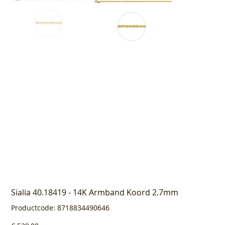
Sialia 40.18419 - 14K Armband Koord 2.7mm
Productcode
Productcode:
8718834490646
8718834490646
Prijs