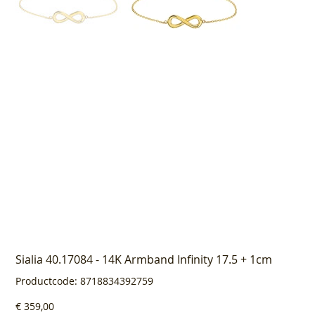
Sialia 40.17084 - 14K Armband Infinity 17.5 + 1cm
Productcode
Productcode:
8718834392759
8718834392759
Prijs
€ 359,00