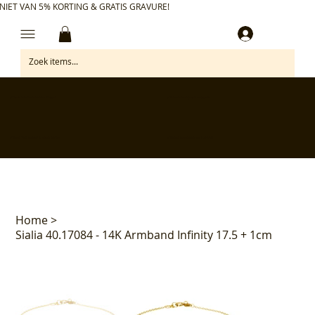
NIET VAN 5% KORTING & GRATIS GRAVURE!
Inloggen
✅ Gratis retourneren binnen 30 dagen
✅ Personaliseer je aankoop gratis
✅ Voor 17:00 besteld = morgen in huis*
✅ Klanten beoordelen ons met 4,7/5
Home
>
Sialia 40.17084 - 14K Armband Infinity 17.5 + 1cm