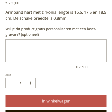
Prijs
€ 239,00
Armband hart met zirkonia lengte is 16.5, 17.5 en 18.5
cm. De schakelbreedte is 0.8mm.
Wil je dit product gratis personaliseren met een laser-
gravure? (optioneel)
Tot
500
tekens.
0 / 500
Aantal
In winkelwagen