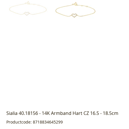
Sialia 40.18156 - 14K Armband Hart CZ 16.5 - 18.5cm
Productcode
Productcode:
8718834645299
8718834645299