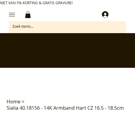
NIET VAN 5% KORTING & GRATIS GRAVURE!
Inloggen
✅ Gratis retourneren binnen 30 dagen
✅ Personaliseer je aankoop gratis
✅ Voor 17:00 besteld = morgen in huis*
✅ Klanten beoordelen ons met 4,7/5
Home
>
Sialia 40.18156 - 14K Armband Hart CZ 16.5 - 18.5cm