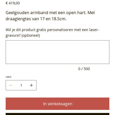
Prijs
€ 419,00
Geelgouden armband met een open hart. Met
draaglengtes van 17 en 18.5cm.
Wil je dit product gratis personaliseren met een laser-
gravure? (optioneel)
Tot
500
tekens.
0 / 500
Aantal
In winkelwagen