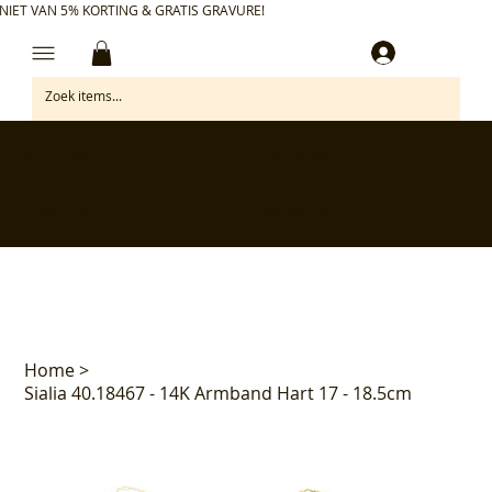
NIET VAN 5% KORTING & GRATIS GRAVURE!
Inloggen
✅ Gratis retourneren binnen 30 dagen
✅ Personaliseer je aankoop gratis
✅ Voor 17:00 besteld = morgen in huis*
✅ Klanten beoordelen ons met 4,7/5
Home
>
Sialia 40.18467 - 14K Armband Hart 17 - 18.5cm