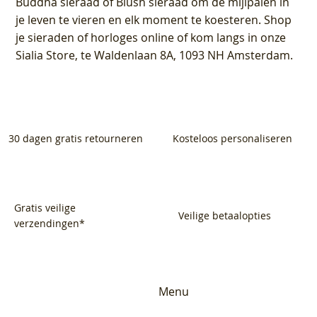
Buddha sieraad of Blush sieraad om de mijlpalen in
je leven te vieren en elk moment te koesteren. Shop
je sieraden of horloges online of kom langs in onze
Sialia Store, te Waldenlaan 8A, 1093 NH Amsterdam.
30 dagen gratis retourneren
Kosteloos personaliseren
Gratis veilige
Veilige betaalopties
verzendingen*
Menu