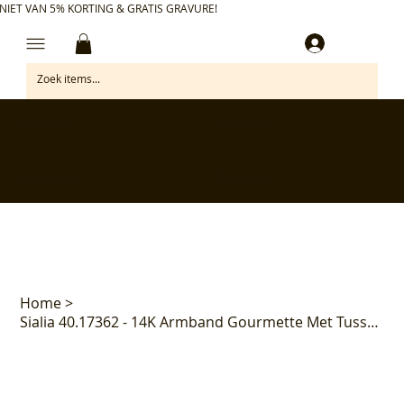
NIET VAN 5% KORTING & GRATIS GRAVURE!
Inloggen
✅ Gratis retourneren binnen 30 dagen
✅ Personaliseer je aankoop gratis
✅ Voor 17:00 besteld = morgen in huis*
✅ Klanten beoordelen ons met 4,7/5
Home
>
Sialia 40.17362 - 14K Armband Gourmette Met Tussenstuk 2.0mm