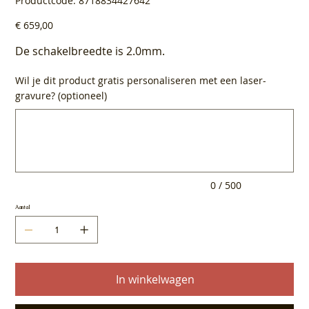
Productcode:
8718834427642
8718834427642
Prijs
€ 659,00
De schakelbreedte is 2.0mm.
Wil je dit product gratis personaliseren met een laser-
gravure? (optioneel)
Tot
500
tekens.
0 / 500
Aantal
In winkelwagen