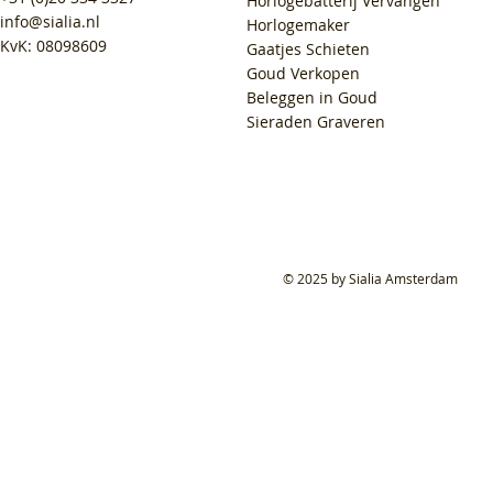
Horlogebatterij Vervangen
info@sialia.nl
Horlogemaker
KvK: 08098609
Gaatjes Schieten
Goud Verkopen
Beleggen in Goud
Sieraden Graveren
© 2025 by Sialia Amsterdam