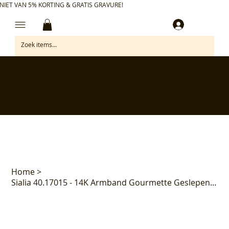
NIET VAN 5% KORTING & GRATIS GRAVURE!
Inloggen
✅ Gratis retourneren binnen 30 dagen
✅ Personaliseer je aankoop gratis
✅ Voor 17:00 besteld = morgen in huis*
✅ Klanten beoordelen ons met 4,7/5
Home
>
Sialia 40.17015 - 14K Armband Gourmette Geslepen 6.0mm