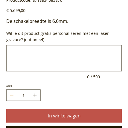
Productcode:
8718834383870
8718834383870
Prijs
€ 5.699,00
De schakelbreedte is 6.0mm.
Wil je dit product gratis personaliseren met een laser-
gravure? (optioneel)
Tot
500
tekens.
0 / 500
Aantal
In winkelwagen