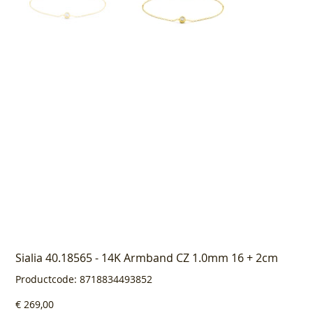
Sialia 40.18565 - 14K Armband CZ 1.0mm 16 + 2cm
Productcode
Productcode:
8718834493852
8718834493852
Prijs
€ 269,00