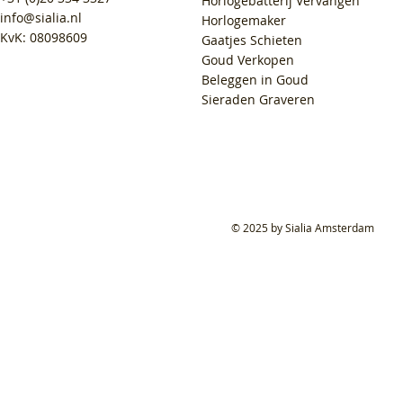
Horlogebatterij Vervangen
info@sialia.nl
Horlogemaker
KvK: 08098609
Gaatjes Schieten
Goud Verkopen
Beleggen in Goud
Sieraden Graveren
© 2025 by Sialia Amsterdam