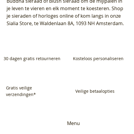
Buddha sieraad of Blush sieraad om de mijlpalen in
je leven te vieren en elk moment te koesteren. Shop
je sieraden of horloges online of kom langs in onze
Sialia Store, te Waldenlaan 8A, 1093 NH Amsterdam.
30 dagen gratis retourneren
Kosteloos personaliseren
Gratis veilige
Veilige betaalopties
verzendingen*
Menu