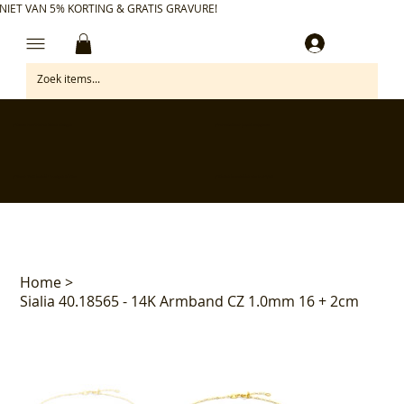
NIET VAN 5% KORTING & GRATIS GRAVURE!
Inloggen
✅ Gratis retourneren binnen 30 dagen
✅ Personaliseer je aankoop gratis
✅ Voor 17:00 besteld = morgen in huis*
✅ Klanten beoordelen ons met 4,7/5
Home
>
Sialia 40.18565 - 14K Armband CZ 1.0mm 16 + 2cm