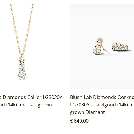
b Diamonds Collier LG3020Y
Blush Lab Diamonds Oorkn
ud (14k) met Lab grown
LG7030Y – Geelgoud (14k) m
grown Diamant
Prijs
€ 649,00