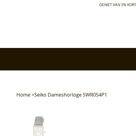
GENIET VAN 5% KORT
✅ Gratis retourneren binnen 30 dagen
✅ Voor 17:00 bes
Home
>
Seiko Dameshorloge SWR054P1