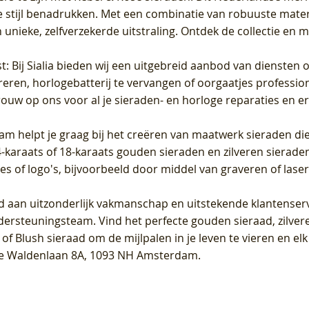
 stijl benadrukken. Met een combinatie van robuuste materia
unieke, zelfverzekerde uitstraling. Ontdek de collectie en m
st
: Bij Sialia bieden wij een uitgebreid aanbod van diensten 
areren, horlogebatterij te vervangen of oorgaatjes professi
rouw op ons voor al je sieraden- en horloge reparaties en e
am helpt je graag bij het creëren van maatwerk sieraden die
raats of 18-karaats gouden sieraden en zilveren sieraden, 
es of logo's, bijvoorbeeld door middel van
graveren
of laser
jd aan uitzonderlijk vakmanschap en uitstekende
klantenser
dersteuningsteam. Vind het perfecte gouden sieraad, zilvere
f Blush sieraad om de mijlpalen in je leven te vieren en el
, te Waldenlaan 8A, 1093 NH Amsterdam.