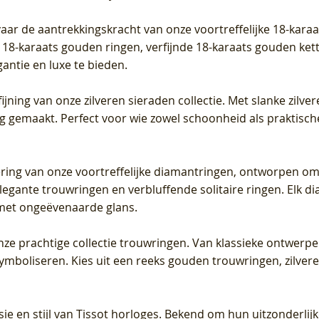
vaar de aantrekkingskracht van onze voortreffelijke 18-kar
te 18-karaats gouden ringen, verfijnde 18-karaats gouden k
gantie en luxe te bieden.
ijning van onze zilveren sieraden collectie. Met slanke zilvere
org gemaakt. Perfect voor wie zowel schoonheid als praktisc
tering van onze voortreffelijke diamantringen, ontworpen om
legante trouwringen en verbluffende solitaire ringen. Elk dia
met ongeëvenaarde glans.
 onze prachtige collectie trouwringen. Van klassieke ontwerp
 symboliseren. Kies uit een reeks gouden trouwringen, zilv
sie en stijl van Tissot horloges. Bekend om hun uitzonderli