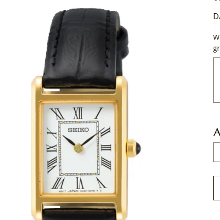
D
Wi
gr
Tot
50
tek
A