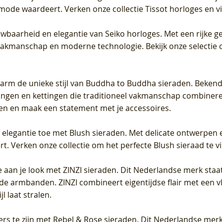
 mode waardeert. Verken onze collectie Tissot horloges en vin
uwbaarheid en elegantie van Seiko horloges. Met een rijke ge
vakmanschap en moderne technologie. Bekijk onze selectie 
arm de unieke stijl van Buddha to Buddha sieraden. Bekend
gen en kettingen die traditioneel vakmanschap combineren 
en en maak een statement met je accessoires.
e elegantie toe met Blush sieraden. Met delicate ontwerpen 
 Verken onze collectie om het perfecte Blush sieraad te vind
 aan je look met ZINZI sieraden. Dit Nederlandse merk staat
de armbanden. ZINZI combineert eigentijdse flair met een vl
l laat stralen.
ers te zijn met Rebel & Rose sieraden. Dit Nederlandse merk 