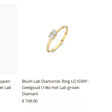
oppen
Blush Lab Diamonds Ring LG1030Y -
et Lab
Geelgoud (14k) met Lab grown
Diamant
Prijs
€ 749,00