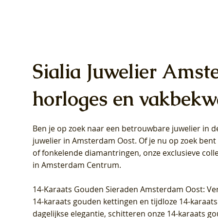
Sialia Juwelier Amst
horloges en vakbekw
Ben je op zoek naar een betrouwbare juwelier in
Blush Lab Diamonds Oorhangers
Blush Lab Diamonds Collier LG3019Y
Blush Lab Diamonds Ring LG1031Y -
Blush L
Blush La
Blush La
juwelier in Amsterdam Oost
. Of je nu op zoek ben
LG9006Y/S - Geelgoud (14k) met Lab
– Geelgoud (14k) met Lab grown
Geelgoud (14k) met Lab grown
LG9007Y/
Geelgoud
Geelgoud
of fonkelende diamantringen, onze exclusieve coll
grown Diamant
Diamant
Diamant
grown D
Diamant
Diamant
in Amsterdam Centrum
.
Prijs
Prijs
Prijs
Prijs
Prijs
Prijs
€ 349,00
€ 599,00
€ 849,00
€ 449,00
€ 899,00
€ 1.049,0
14-Karaats Gouden Sieraden Amsterdam Oost
: Ve
14-karaats gouden kettingen en tijdloze 14-karaats
dagelijkse elegantie, schitteren onze 14-karaats g