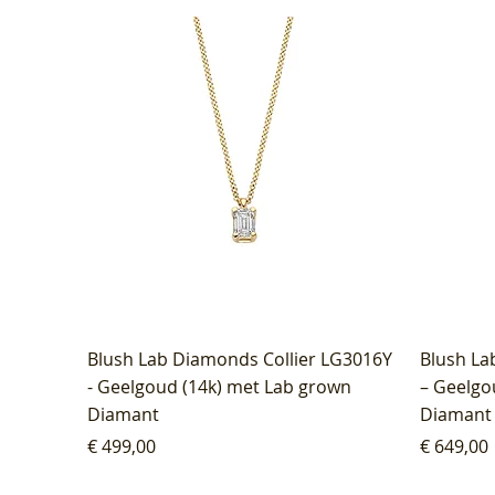
Blush Lab Diamonds Collier LG3016Y
Blush La
- Geelgoud (14k) met Lab grown
– Geelgo
Diamant
Diamant
Prijs
Prijs
€ 499,00
€ 649,00