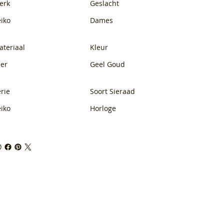
erk
Geslacht
eiko
Dames
ateriaal
Kleur
eer
Geel Goud
rie
Soort Sieraad
eiko
Horloge