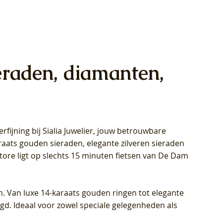
eraden, diamanten,
rfijning bij Sialia Juwelier,
jouw betrouwbare
1028Y -
oppen
oppen
Blush Lab Diamonds Collier LG3014Y
Blush Lab Diamonds Ring LG1029Y -
Blush Lab Diamonds Oorknoppen
araats gouden sieraden, elegante zilveren sieraden
wn
et Lab
et Lab
- Geelgoud (14k) met Lab grown
Geelgoud (14k) met Lab grown
LG7033Y – Geelgoud (14k) met Lab
Store ligt op slechts 15 minuten fietsen van De Dam
Diamant
Diamant
grown Diamant
Prijs
Prijs
Prijs
€ 449,00
€ 699,00
€ 799,00
n. Van luxe 14-karaats gouden ringen tot elegante
igd. Ideaal voor zowel speciale gelegenheden als