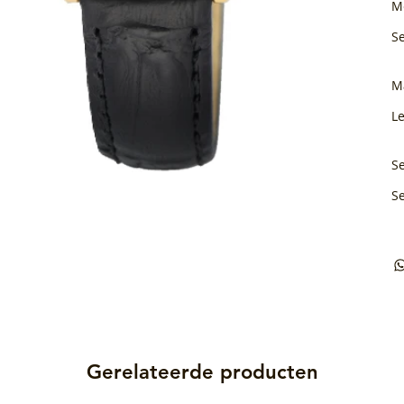
M
S
M
L
Se
S
Gerelateerde producten