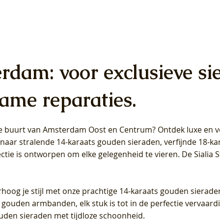
erdam: voor exclusieve si
ame reparaties.
 de buurt van Amsterdam
Oost
en
Centrum
? Ontdek luxe en ve
ab Diamonds Oorhangers
b Diamonds Ring LG1042Y –
b Diamonds Ring LG1044Y –
Blush Lab Diamonds Ring LG
Blush Lab Diamonds Oorkn
Blush Lab Diamonds Oorkn
t naar stralende 14-karaats gouden sieraden, verfijnde 18-k
S - Geelgoud (14k) met Lab
 (14k) met Lab grown
 (14k) met Lab grown
Geelgoud (14k) met Lab gro
LG7027Y - Geelgoud (14k) m
LG7026Y - Geelgoud (14k) m
ectie is ontworpen om elke gelegenheid te vieren.
De Sialia 
iamant
Diamant
grown Diamant
grown Diamant
Prijs
Prijs
Prijs
0
€ 649,00
€ 649,00
€ 549,00
rhoog je stijl met onze prachtige 14-karaats gouden sierade
 gouden armbanden, elk stuk is tot in de perfectie vervaard
ouden sieraden met tijdloze schoonheid.