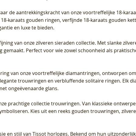
vaar de aantrekkingskracht van onze voortreffelijke 18-kar
te 18-karaats gouden ringen, verfijnde 18-karaats gouden k
gantie en luxe te bieden.
ijning van onze zilveren sieraden collectie. Met slanke zilvere
org gemaakt. Perfect voor wie zowel schoonheid als praktisc
tering van onze voortreffelijke diamantringen, ontworpen om
legante trouwringen en verbluffende solitaire ringen. Elk dia
met ongeëvenaarde glans.
 onze prachtige collectie trouwringen. Van klassieke ontwerp
 symboliseren. Kies uit een reeks gouden trouwringen, zilv
sie en stijl van Tissot horloges. Bekend om hun uitzonderli