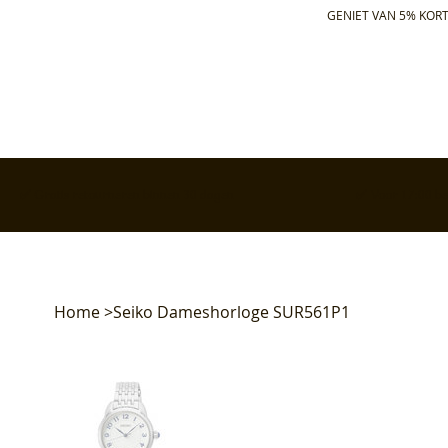
GENIET VAN 5% KORT
✅ Gratis retourneren binnen 30 dagen
✅ Voor 17:00 bes
Home
>
Seiko Dameshorloge SUR561P1