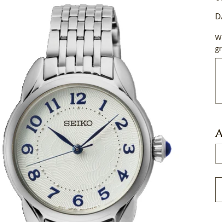
D
Wi
gr
Tot
50
tek
A