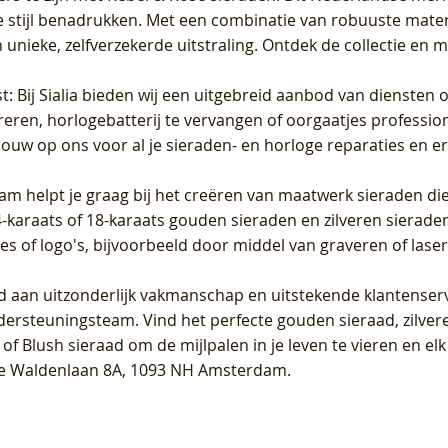
 stijl benadrukken. Met een combinatie van robuuste materia
unieke, zelfverzekerde uitstraling. Ontdek de collectie en m
st
: Bij Sialia bieden wij een uitgebreid aanbod van diensten 
areren, horlogebatterij te vervangen of oorgaatjes professi
rouw op ons voor al je sieraden- en horloge reparaties en e
am helpt je graag bij het creëren van maatwerk sieraden die
raats of 18-karaats gouden sieraden en zilveren sieraden, 
es of logo's, bijvoorbeeld door middel van
graveren
of laser
jd aan uitzonderlijk vakmanschap en uitstekende
klantenser
dersteuningsteam. Vind het perfecte gouden sieraad, zilvere
f Blush sieraad om de mijlpalen in je leven te vieren en el
, te Waldenlaan 8A, 1093 NH Amsterdam.