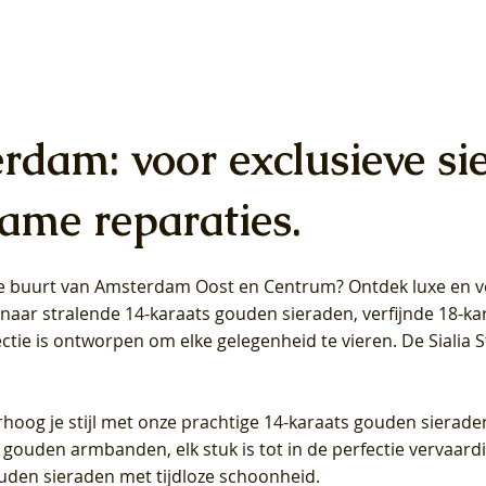
erdam: voor exclusieve si
ame reparaties.
 de buurt van Amsterdam
Oost
en
Centrum
? Ontdek luxe en ve
ab Diamonds Oorhangers
b Diamonds Ring LG1042Y –
b Diamonds Ring LG1044Y –
Blush Lab Diamonds Ring LG
Blush Lab Diamonds Oorkn
Blush Lab Diamonds Oorkn
t naar stralende 14-karaats gouden sieraden, verfijnde 18-k
S - Geelgoud (14k) met Lab
 (14k) met Lab grown
 (14k) met Lab grown
Geelgoud (14k) met Lab gro
LG7027Y - Geelgoud (14k) m
LG7026Y - Geelgoud (14k) m
ectie is ontworpen om elke gelegenheid te vieren.
De Sialia 
iamant
Diamant
grown Diamant
grown Diamant
Prijs
Prijs
Prijs
0
€ 649,00
€ 649,00
€ 549,00
rhoog je stijl met onze prachtige 14-karaats gouden sierade
 gouden armbanden, elk stuk is tot in de perfectie vervaard
ouden sieraden met tijdloze schoonheid.