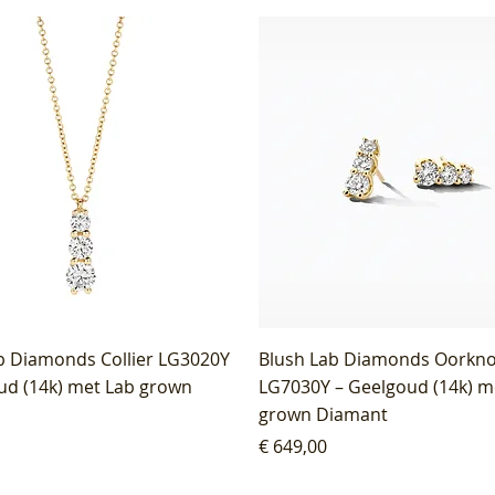
b Diamonds Collier LG3020Y
Blush Lab Diamonds Oorkn
ud (14k) met Lab grown
LG7030Y – Geelgoud (14k) m
grown Diamant
Prijs
€ 649,00