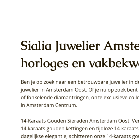
Sialia Juwelier Amst
horloges en vakbekw
Ben je op zoek naar een betrouwbare juwelier in
Blush Lab Diamonds Oorhangers
Blush Lab Diamonds Collier LG3019Y
Blush Lab Diamonds Ring LG1031Y -
Blush L
Blush La
Blush La
juwelier in Amsterdam Oost
. Of je nu op zoek ben
LG9006Y/S - Geelgoud (14k) met Lab
– Geelgoud (14k) met Lab grown
Geelgoud (14k) met Lab grown
LG9007Y/
Geelgoud
Geelgoud
of fonkelende diamantringen, onze exclusieve coll
grown Diamant
Diamant
Diamant
grown D
Diamant
Diamant
in Amsterdam Centrum
.
Prijs
Prijs
Prijs
Prijs
Prijs
Prijs
€ 349,00
€ 599,00
€ 849,00
€ 449,00
€ 899,00
€ 1.049,0
14-Karaats Gouden Sieraden Amsterdam Oost
: Ve
14-karaats gouden kettingen en tijdloze 14-karaats
dagelijkse elegantie, schitteren onze 14-karaats g