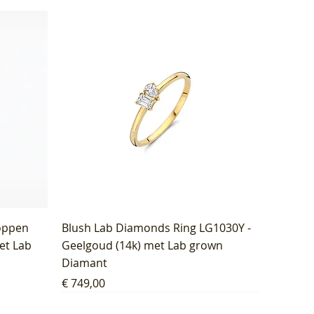
oppen
Blush Lab Diamonds Ring LG1030Y -
et Lab
Geelgoud (14k) met Lab grown
Diamant
Prijs
€ 749,00