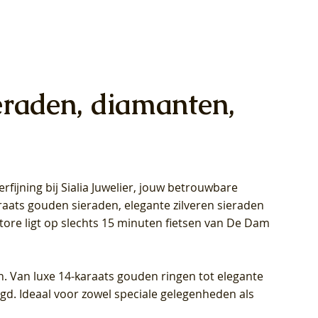
eraden, diamanten,
rfijning bij Sialia Juwelier,
jouw betrouwbare
1028Y -
oppen
oppen
Blush Lab Diamonds Collier LG3014Y
Blush Lab Diamonds Ring LG1029Y -
Blush Lab Diamonds Oorknoppen
araats gouden sieraden, elegante zilveren sieraden
wn
et Lab
et Lab
- Geelgoud (14k) met Lab grown
Geelgoud (14k) met Lab grown
LG7033Y – Geelgoud (14k) met Lab
Store ligt op slechts 15 minuten fietsen van De Dam
Diamant
Diamant
grown Diamant
Prijs
Prijs
Prijs
€ 449,00
€ 699,00
€ 799,00
n. Van luxe 14-karaats gouden ringen tot elegante
igd. Ideaal voor zowel speciale gelegenheden als