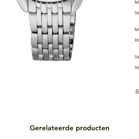
M
S
M
Ro
Se
S
Gerelateerde producten