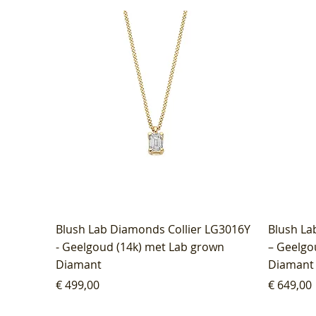
Blush Lab Diamonds Collier LG3016Y
Blush La
- Geelgoud (14k) met Lab grown
– Geelgo
Diamant
Diamant
Prijs
Prijs
€ 499,00
€ 649,00