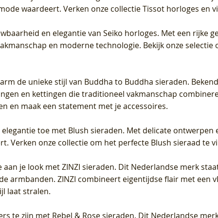
 mode waardeert. Verken onze collectie Tissot horloges en vin
uwbaarheid en elegantie van Seiko horloges. Met een rijke ge
vakmanschap en moderne technologie. Bekijk onze selectie 
arm de unieke stijl van Buddha to Buddha sieraden. Bekend
gen en kettingen die traditioneel vakmanschap combineren 
en en maak een statement met je accessoires.
e elegantie toe met Blush sieraden. Met delicate ontwerpen 
 Verken onze collectie om het perfecte Blush sieraad te vind
 aan je look met ZINZI sieraden. Dit Nederlandse merk staat
de armbanden. ZINZI combineert eigentijdse flair met een vl
l laat stralen.
ers te zijn met Rebel & Rose sieraden. Dit Nederlandse merk 