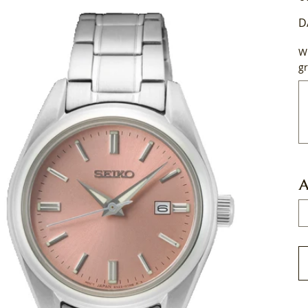
D
Wi
gr
Tot
50
tek
A