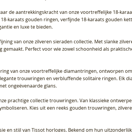
vaar de aantrekkingskracht van onze voortreffelijke 18-kar
te 18-karaats gouden ringen, verfijnde 18-karaats gouden k
gantie en luxe te bieden.
ijning van onze zilveren sieraden collectie. Met slanke zilvere
org gemaakt. Perfect voor wie zowel schoonheid als praktisc
tering van onze voortreffelijke diamantringen, ontworpen om
legante trouwringen en verbluffende solitaire ringen. Elk dia
met ongeëvenaarde glans.
 onze prachtige collectie trouwringen. Van klassieke ontwerp
 symboliseren. Kies uit een reeks gouden trouwringen, zilv
sie en stijl van Tissot horloges. Bekend om hun uitzonderli