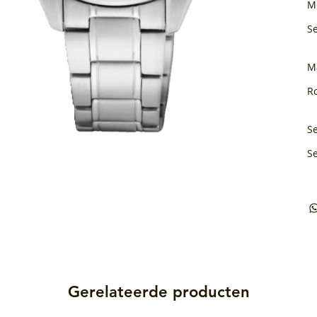
M
S
M
Ro
Se
S
Gerelateerde producten