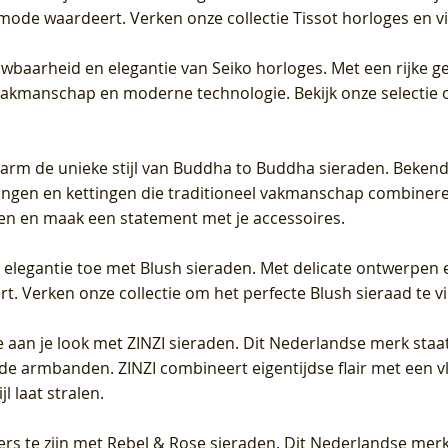
 mode waardeert. Verken onze collectie Tissot horloges en vin
uwbaarheid en elegantie van Seiko horloges. Met een rijke ge
vakmanschap en moderne technologie. Bekijk onze selectie 
arm de unieke stijl van Buddha to Buddha sieraden. Bekend
gen en kettingen die traditioneel vakmanschap combineren 
en en maak een statement met je accessoires.
e elegantie toe met Blush sieraden. Met delicate ontwerpen 
 Verken onze collectie om het perfecte Blush sieraad te vind
 aan je look met ZINZI sieraden. Dit Nederlandse merk staat
de armbanden. ZINZI combineert eigentijdse flair met een vl
l laat stralen.
ers te zijn met Rebel & Rose sieraden. Dit Nederlandse merk 