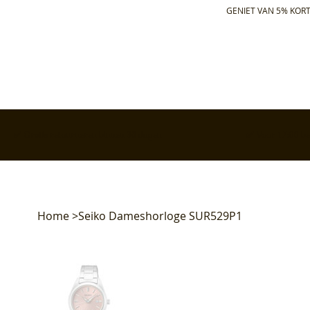
GENIET VAN 5% KORT
✅ Gratis retourneren binnen 30 dagen
✅ Voor 17:00 bes
Home
>
Seiko Dameshorloge SUR529P1