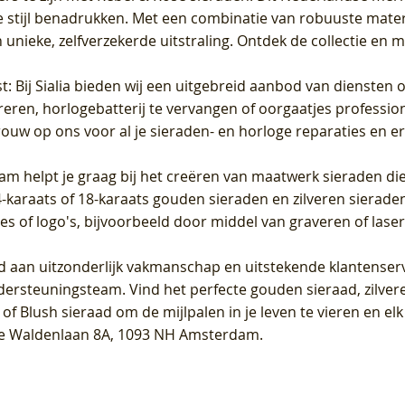
 stijl benadrukken. Met een combinatie van robuuste materia
unieke, zelfverzekerde uitstraling. Ontdek de collectie en m
st
: Bij Sialia bieden wij een uitgebreid aanbod van diensten 
areren, horlogebatterij te vervangen of oorgaatjes professi
rouw op ons voor al je sieraden- en horloge reparaties en e
am helpt je graag bij het creëren van maatwerk sieraden die
raats of 18-karaats gouden sieraden en zilveren sieraden, 
es of logo's, bijvoorbeeld door middel van
graveren
of laser
jd aan uitzonderlijk vakmanschap en uitstekende
klantenser
dersteuningsteam. Vind het perfecte gouden sieraad, zilvere
f Blush sieraad om de mijlpalen in je leven te vieren en el
, te Waldenlaan 8A, 1093 NH Amsterdam.