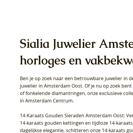
Sialia Juwelier Amst
horloges en vakbekw
Ben je op zoek naar een betrouwbare juwelier in
Blush Lab Diamonds Oorhangers
Blush Lab Diamonds Collier LG3019Y
Blush Lab Diamonds Ring LG1031Y -
Blush L
Blush La
Blush La
juwelier in Amsterdam Oost
. Of je nu op zoek ben
LG9006Y/S - Geelgoud (14k) met Lab
– Geelgoud (14k) met Lab grown
Geelgoud (14k) met Lab grown
LG9007Y/
Geelgoud
Geelgoud
of fonkelende diamantringen, onze exclusieve coll
grown Diamant
Diamant
Diamant
grown D
Diamant
Diamant
in Amsterdam Centrum
.
Prijs
Prijs
Prijs
Prijs
Prijs
Prijs
€ 349,00
€ 599,00
€ 849,00
€ 449,00
€ 899,00
€ 1.049,0
14-Karaats Gouden Sieraden Amsterdam Oost
: Ve
14-karaats gouden kettingen en tijdloze 14-karaats
dagelijkse elegantie, schitteren onze 14-karaats g