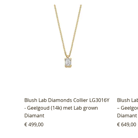
Blush Lab Diamonds Collier LG3016Y
Blush La
- Geelgoud (14k) met Lab grown
– Geelgo
Diamant
Diamant
Prijs
Prijs
€ 499,00
€ 649,00