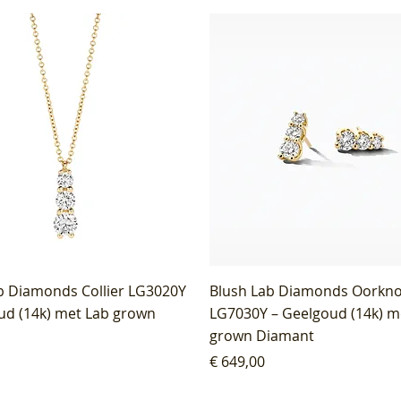
b Diamonds Collier LG3020Y
Blush Lab Diamonds Oorkn
ud (14k) met Lab grown
LG7030Y – Geelgoud (14k) m
grown Diamant
Prijs
€ 649,00