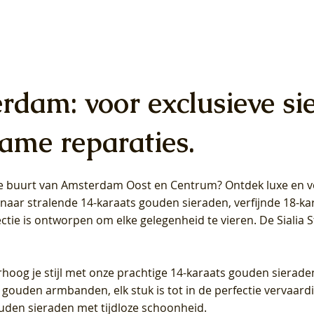
erdam: voor exclusieve si
ame reparaties.
 de buurt van Amsterdam
Oost
en
Centrum
? Ontdek luxe en ve
ab Diamonds Oorhangers
b Diamonds Ring LG1042Y –
b Diamonds Ring LG1044Y –
Blush Lab Diamonds Ring LG
Blush Lab Diamonds Oorkn
Blush Lab Diamonds Oorkn
t naar stralende 14-karaats gouden sieraden, verfijnde 18-k
S - Geelgoud (14k) met Lab
 (14k) met Lab grown
 (14k) met Lab grown
Geelgoud (14k) met Lab gro
LG7027Y - Geelgoud (14k) m
LG7026Y - Geelgoud (14k) m
ectie is ontworpen om elke gelegenheid te vieren.
De Sialia 
iamant
Diamant
grown Diamant
grown Diamant
Prijs
Prijs
Prijs
0
€ 649,00
€ 649,00
€ 549,00
rhoog je stijl met onze prachtige 14-karaats gouden sierade
 gouden armbanden, elk stuk is tot in de perfectie vervaard
ouden sieraden met tijdloze schoonheid.