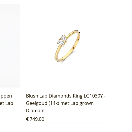
oppen
Blush Lab Diamonds Ring LG1030Y -
et Lab
Geelgoud (14k) met Lab grown
Diamant
Prijs
€ 749,00