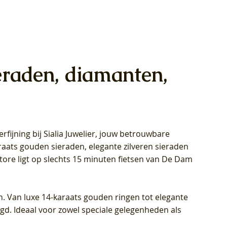
eraden, diamanten,
rfijning bij Sialia Juwelier,
jouw betrouwbare
1028Y -
oppen
oppen
Blush Lab Diamonds Collier LG3014Y
Blush Lab Diamonds Ring LG1029Y -
Blush Lab Diamonds Oorknoppen
araats gouden sieraden, elegante zilveren sieraden
wn
et Lab
et Lab
- Geelgoud (14k) met Lab grown
Geelgoud (14k) met Lab grown
LG7033Y – Geelgoud (14k) met Lab
Store ligt op slechts 15 minuten fietsen van De Dam
Diamant
Diamant
grown Diamant
Prijs
Prijs
Prijs
€ 449,00
€ 699,00
€ 799,00
n. Van luxe 14-karaats gouden ringen tot elegante
igd. Ideaal voor zowel speciale gelegenheden als