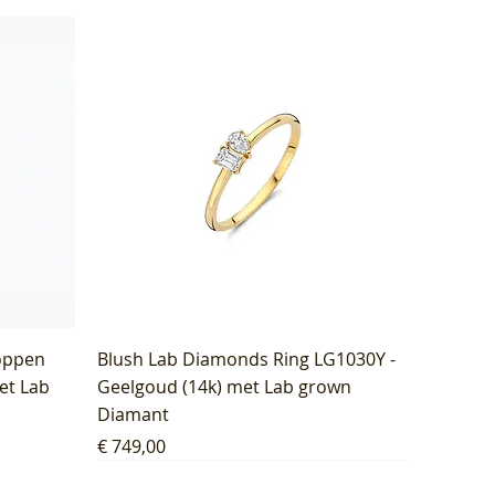
oppen
Blush Lab Diamonds Ring LG1030Y -
et Lab
Geelgoud (14k) met Lab grown
Diamant
Prijs
€ 749,00