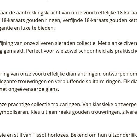
vaar de aantrekkingskracht van onze voortreffelijke 18-kar
te 18-karaats gouden ringen, verfijnde 18-karaats gouden k
gantie en luxe te bieden.
ijning van onze zilveren sieraden collectie. Met slanke zilvere
org gemaakt. Perfect voor wie zowel schoonheid als praktisc
tering van onze voortreffelijke diamantringen, ontworpen om
legante trouwringen en verbluffende solitaire ringen. Elk dia
met ongeëvenaarde glans.
 onze prachtige collectie trouwringen. Van klassieke ontwerp
 symboliseren. Kies uit een reeks gouden trouwringen, zilv
sie en stijl van Tissot horloges. Bekend om hun uitzonderli