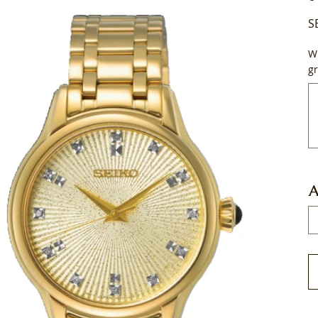
S
Wi
gr
Tot
50
tek
A