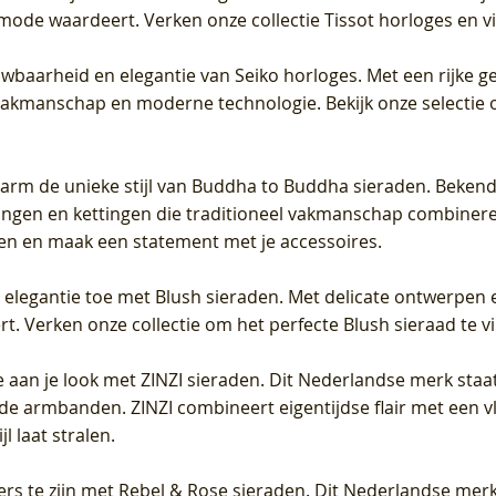
 mode waardeert. Verken onze collectie Tissot horloges en vin
uwbaarheid en elegantie van Seiko horloges. Met een rijke ge
vakmanschap en moderne technologie. Bekijk onze selectie 
arm de unieke stijl van Buddha to Buddha sieraden. Bekend
gen en kettingen die traditioneel vakmanschap combineren 
en en maak een statement met je accessoires.
e elegantie toe met Blush sieraden. Met delicate ontwerpen 
 Verken onze collectie om het perfecte Blush sieraad te vind
 aan je look met ZINZI sieraden. Dit Nederlandse merk staat
de armbanden. ZINZI combineert eigentijdse flair met een vl
l laat stralen.
ers te zijn met Rebel & Rose sieraden. Dit Nederlandse merk 