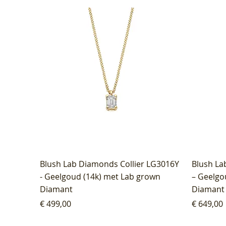
Blush Lab Diamonds Collier LG3016Y
Blush La
- Geelgoud (14k) met Lab grown
– Geelgo
Diamant
Diamant
Prijs
Prijs
€ 499,00
€ 649,00