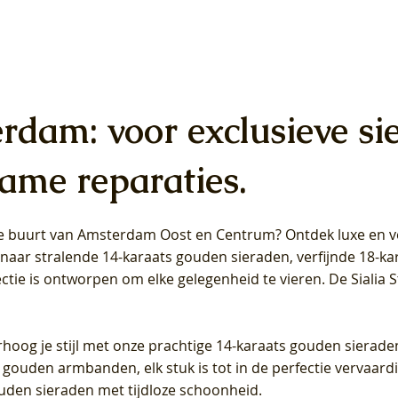
erdam: voor exclusieve si
ame reparaties.
 de buurt van Amsterdam
Oost
en
Centrum
? Ontdek luxe en ve
ab Diamonds Oorhangers
b Diamonds Ring LG1042Y –
b Diamonds Ring LG1044Y –
Blush Lab Diamonds Ring LG
Blush Lab Diamonds Oorkn
Blush Lab Diamonds Oorkn
t naar stralende 14-karaats gouden sieraden, verfijnde 18-k
S - Geelgoud (14k) met Lab
 (14k) met Lab grown
 (14k) met Lab grown
Geelgoud (14k) met Lab gro
LG7027Y - Geelgoud (14k) m
LG7026Y - Geelgoud (14k) m
ectie is ontworpen om elke gelegenheid te vieren.
De Sialia 
iamant
Diamant
grown Diamant
grown Diamant
Prijs
Prijs
Prijs
0
€ 649,00
€ 649,00
€ 549,00
rhoog je stijl met onze prachtige 14-karaats gouden sierade
 gouden armbanden, elk stuk is tot in de perfectie vervaard
ouden sieraden met tijdloze schoonheid.