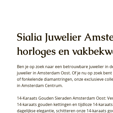
Sialia Juwelier Amst
horloges en vakbekw
Ben je op zoek naar een betrouwbare juwelier in
Blush Lab Diamonds Oorhangers
Blush Lab Diamonds Collier LG3019Y
Blush Lab Diamonds Ring LG1031Y -
Blush L
Blush La
Blush La
juwelier in Amsterdam Oost
. Of je nu op zoek ben
LG9006Y/S - Geelgoud (14k) met Lab
– Geelgoud (14k) met Lab grown
Geelgoud (14k) met Lab grown
LG9007Y/
Geelgoud
Geelgoud
of fonkelende diamantringen, onze exclusieve coll
grown Diamant
Diamant
Diamant
grown D
Diamant
Diamant
in Amsterdam Centrum
.
Prijs
Prijs
Prijs
Prijs
Prijs
Prijs
€ 349,00
€ 599,00
€ 849,00
€ 449,00
€ 899,00
€ 1.049,0
14-Karaats Gouden Sieraden Amsterdam Oost
: Ve
14-karaats gouden kettingen en tijdloze 14-karaats
dagelijkse elegantie, schitteren onze 14-karaats g