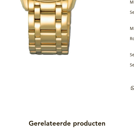
M
S
M
Ro
Se
S
Gerelateerde producten