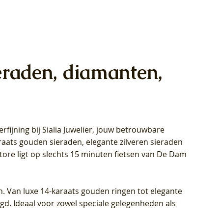
eraden, diamanten,
rfijning bij Sialia Juwelier,
jouw betrouwbare
1028Y -
oppen
oppen
Blush Lab Diamonds Collier LG3014Y
Blush Lab Diamonds Ring LG1029Y -
Blush Lab Diamonds Oorknoppen
araats gouden sieraden, elegante zilveren sieraden
wn
et Lab
et Lab
- Geelgoud (14k) met Lab grown
Geelgoud (14k) met Lab grown
LG7033Y – Geelgoud (14k) met Lab
Store ligt op slechts 15 minuten fietsen van De Dam
Diamant
Diamant
grown Diamant
Prijs
Prijs
Prijs
€ 449,00
€ 699,00
€ 799,00
n. Van luxe 14-karaats gouden ringen tot elegante
igd. Ideaal voor zowel speciale gelegenheden als