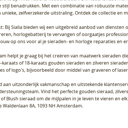
 stijl benadrukken. Met een combinatie van robuuste materia
unieke, zelfverzekerde uitstraling. Ontdek de collectie en m
st
: Bij Sialia bieden wij een uitgebreid aanbod van diensten 
areren, horlogebatterij te vervangen of oorgaatjes professi
rouw op ons voor al je sieraden- en horloge reparaties en e
am helpt je graag bij het creëren van maatwerk sieraden die
raats of 18-karaats gouden sieraden en zilveren sieraden, 
es of logo's, bijvoorbeeld door middel van
graveren
of laser
jd aan uitzonderlijk vakmanschap en uitstekende
klantenser
dersteuningsteam. Vind het perfecte gouden sieraad, zilvere
f Blush sieraad om de mijlpalen in je leven te vieren en el
, te Waldenlaan 8A, 1093 NH Amsterdam.