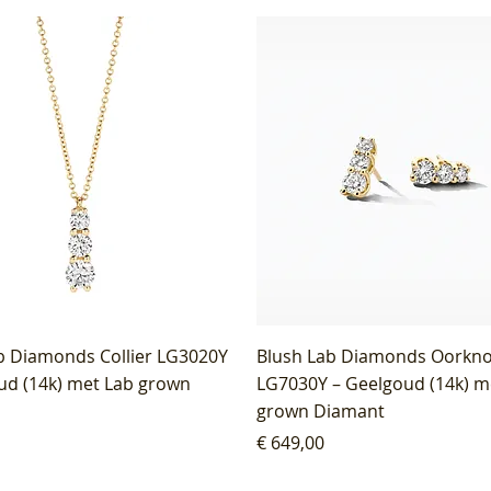
b Diamonds Collier LG3020Y
Blush Lab Diamonds Oorkn
ud (14k) met Lab grown
LG7030Y – Geelgoud (14k) m
grown Diamant
Prijs
€ 649,00