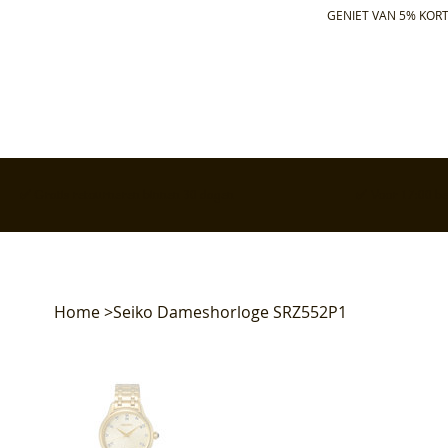
GENIET VAN 5% KORT
✅ Gratis retourneren binnen 30 dagen
✅ Voor 17:00 bes
Home
>
Seiko Dameshorloge SRZ552P1