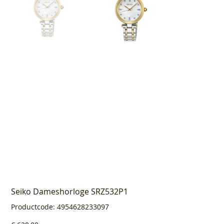
Seiko Dameshorloge SRZ532P1
Productcode
Productcode:
4954628233097
4954628233097
Prijs