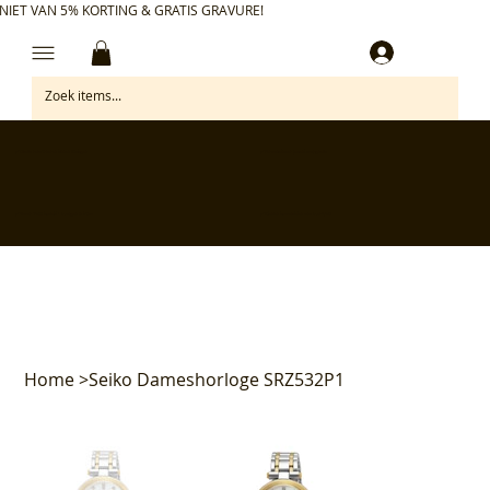
NIET VAN 5% KORTING & GRATIS GRAVURE!
Inloggen
✅ Gratis retourneren binnen 30 dagen
✅ Personaliseer je aankoop gratis
✅ Voor 17:00 besteld = morgen in huis*
✅ Klanten beoordelen ons met 4,7/5
Home
>
Seiko Dameshorloge SRZ532P1