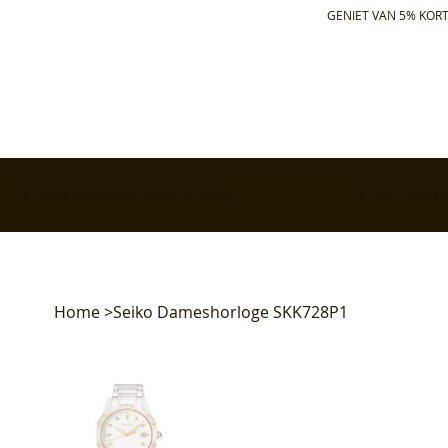
GENIET VAN 5% KORT
✅ Gratis retourneren binnen 30 dagen
✅ Voor 17:00 bes
Home
>
Seiko Dameshorloge SKK728P1