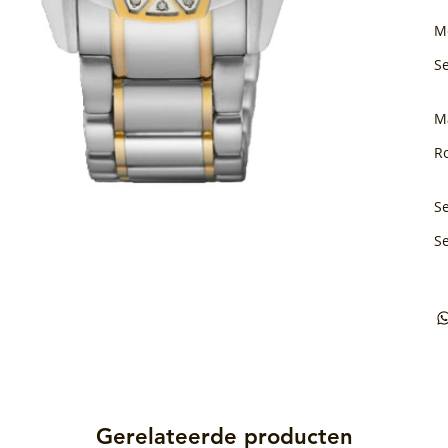
M
S
M
Ro
Se
S
Gerelateerde producten