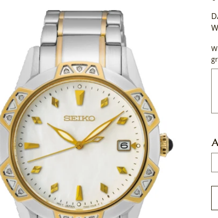
D
W
Wi
gr
Tot
50
tek
A