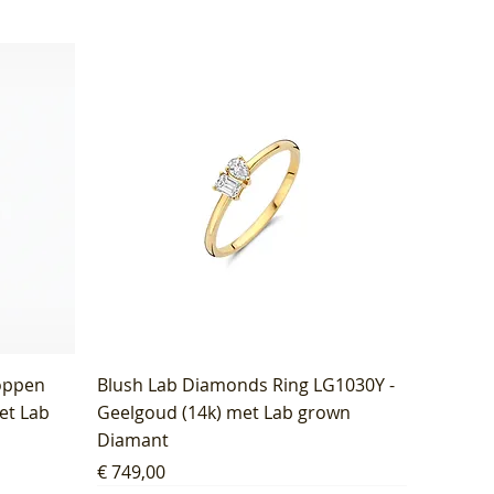
oppen
Blush Lab Diamonds Ring LG1030Y -
et Lab
Geelgoud (14k) met Lab grown
Diamant
Prijs
€ 749,00