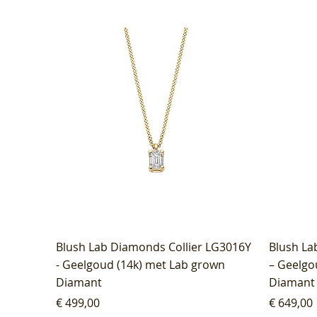
Blush Lab Diamonds Collier LG3016Y
Blush La
- Geelgoud (14k) met Lab grown
– Geelgo
Diamant
Diamant
Prijs
Prijs
€ 499,00
€ 649,00