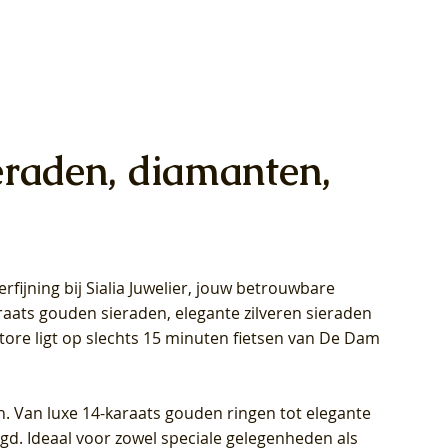
eraden, diamanten,
rfijning bij Sialia Juwelier,
jouw betrouwbare
1028Y -
oppen
oppen
Blush Lab Diamonds Collier LG3014Y
Blush Lab Diamonds Ring LG1029Y -
Blush Lab Diamonds Oorknoppen
araats gouden sieraden, elegante zilveren sieraden
wn
et Lab
et Lab
- Geelgoud (14k) met Lab grown
Geelgoud (14k) met Lab grown
LG7033Y – Geelgoud (14k) met Lab
Store ligt op slechts 15 minuten fietsen van De Dam
Diamant
Diamant
grown Diamant
Prijs
Prijs
Prijs
€ 449,00
€ 699,00
€ 799,00
n. Van luxe 14-karaats gouden ringen tot elegante
igd. Ideaal voor zowel speciale gelegenheden als