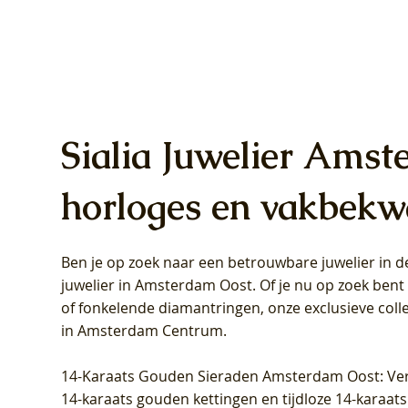
Sialia Juwelier Amst
horloges en vakbekw
Ben je op zoek naar een betrouwbare juwelier in
Blush Lab Diamonds Oorhangers
Blush Lab Diamonds Collier LG3019Y
Blush Lab Diamonds Ring LG1031Y -
Blush L
Blush La
Blush La
juwelier in Amsterdam Oost
. Of je nu op zoek ben
LG9006Y/S - Geelgoud (14k) met Lab
– Geelgoud (14k) met Lab grown
Geelgoud (14k) met Lab grown
LG9007Y/
Geelgoud
Geelgoud
of fonkelende diamantringen, onze exclusieve coll
grown Diamant
Diamant
Diamant
grown D
Diamant
Diamant
in Amsterdam Centrum
.
Prijs
Prijs
Prijs
Prijs
Prijs
Prijs
€ 349,00
€ 599,00
€ 849,00
€ 449,00
€ 899,00
€ 1.049,0
14-Karaats Gouden Sieraden Amsterdam Oost
: Ve
14-karaats gouden kettingen en tijdloze 14-karaats