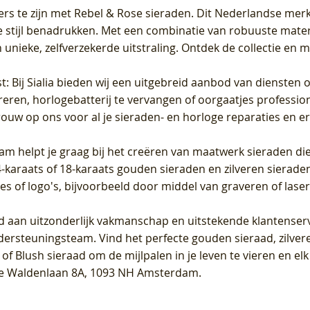
ers te zijn met Rebel & Rose sieraden. Dit Nederlandse merk 
 stijl benadrukken. Met een combinatie van robuuste materia
unieke, zelfverzekerde uitstraling. Ontdek de collectie en m
st
: Bij Sialia bieden wij een uitgebreid aanbod van diensten 
areren, horlogebatterij te vervangen of oorgaatjes professi
rouw op ons voor al je sieraden- en horloge reparaties en e
am helpt je graag bij het creëren van maatwerk sieraden die
raats of 18-karaats gouden sieraden en zilveren sieraden, 
es of logo's, bijvoorbeeld door middel van
graveren
of laser
jd aan uitzonderlijk vakmanschap en uitstekende
klantenser
dersteuningsteam. Vind het perfecte gouden sieraad, zilvere
f Blush sieraad om de mijlpalen in je leven te vieren en el
, te Waldenlaan 8A, 1093 NH Amsterdam.