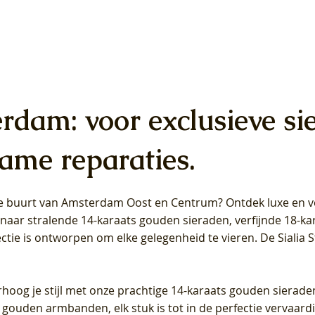
erdam: voor exclusieve si
ame reparaties.
 de buurt van Amsterdam
Oost
en
Centrum
? Ontdek luxe en ve
ab Diamonds Oorhangers
b Diamonds Ring LG1042Y –
b Diamonds Ring LG1044Y –
Blush Lab Diamonds Ring LG
Blush Lab Diamonds Oorkn
Blush Lab Diamonds Oorkn
t naar stralende 14-karaats gouden sieraden, verfijnde 18-k
S - Geelgoud (14k) met Lab
 (14k) met Lab grown
 (14k) met Lab grown
Geelgoud (14k) met Lab gro
LG7027Y - Geelgoud (14k) m
LG7026Y - Geelgoud (14k) m
ectie is ontworpen om elke gelegenheid te vieren.
De Sialia 
iamant
Diamant
grown Diamant
grown Diamant
Prijs
Prijs
Prijs
0
€ 649,00
€ 649,00
€ 549,00
rhoog je stijl met onze prachtige 14-karaats gouden sierade
 gouden armbanden, elk stuk is tot in de perfectie vervaard