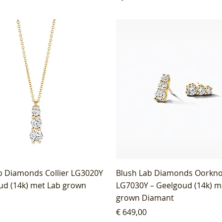
b Diamonds Collier LG3020Y
Blush Lab Diamonds Oorkn
ud (14k) met Lab grown
LG7030Y – Geelgoud (14k) m
grown Diamant
Prijs
€ 649,00