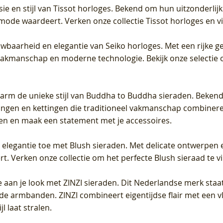
sie en stijl van Tissot horloges. Bekend om hun uitzonderli
 mode waardeert. Verken onze collectie Tissot horloges en vin
uwbaarheid en elegantie van Seiko horloges. Met een rijke ge
vakmanschap en moderne technologie. Bekijk onze selectie 
arm de unieke stijl van Buddha to Buddha sieraden. Bekend
gen en kettingen die traditioneel vakmanschap combineren 
en en maak een statement met je accessoires.
e elegantie toe met Blush sieraden. Met delicate ontwerpen 
 Verken onze collectie om het perfecte Blush sieraad te vind
 aan je look met ZINZI sieraden. Dit Nederlandse merk staat
de armbanden. ZINZI combineert eigentijdse flair met een vl
l laat stralen.