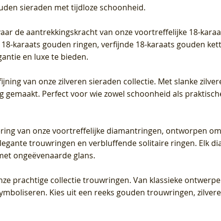
ouden sieraden met tijdloze schoonheid.
vaar de aantrekkingskracht van onze voortreffelijke 18-kar
te 18-karaats gouden ringen, verfijnde 18-karaats gouden k
gantie en luxe te bieden.
ijning van onze zilveren sieraden collectie. Met slanke zilvere
org gemaakt. Perfect voor wie zowel schoonheid als praktisc
tering van onze voortreffelijke diamantringen, ontworpen om
legante trouwringen en verbluffende solitaire ringen. Elk dia
met ongeëvenaarde glans.
 onze prachtige collectie trouwringen. Van klassieke ontwerp
 symboliseren. Kies uit een reeks gouden trouwringen, zilv