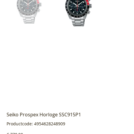
Seiko Prospex Horloge SSC915P1
Productcode
Productcode:
4954628248909
4954628248909
Prijs