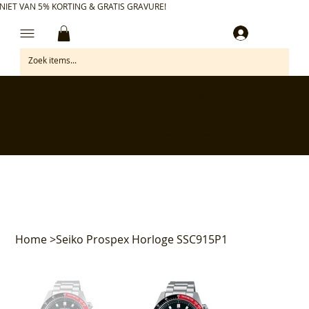
NIET VAN 5% KORTING & GRATIS GRAVURE!
Inloggen
✅ Gratis retourneren binnen 30 dagen
✅ Personaliseer je aankoop gratis
✅ Voor 17:00 besteld = morgen in huis*
✅ Klanten beoordelen ons met 4,7/5
Home
>
Seiko Prospex Horloge SSC915P1