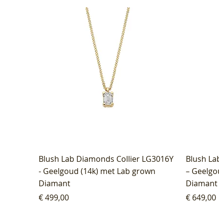
Blush Lab Diamonds Collier LG3016Y
Blush La
- Geelgoud (14k) met Lab grown
– Geelgo
Diamant
Diamant
Prijs
Prijs
€ 499,00
€ 649,00