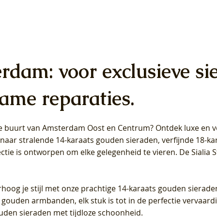
erdam: voor exclusieve si
ame reparaties.
 de buurt van Amsterdam
Oost
en
Centrum
? Ontdek luxe en ve
ab Diamonds Oorhangers
b Diamonds Ring LG1042Y –
b Diamonds Ring LG1044Y –
Blush Lab Diamonds Ring LG
Blush Lab Diamonds Oorkn
Blush Lab Diamonds Oorkn
t naar stralende 14-karaats gouden sieraden, verfijnde 18-k
S - Geelgoud (14k) met Lab
 (14k) met Lab grown
 (14k) met Lab grown
Geelgoud (14k) met Lab gro
LG7027Y - Geelgoud (14k) m
LG7026Y - Geelgoud (14k) m
ectie is ontworpen om elke gelegenheid te vieren.
De Sialia 
iamant
Diamant
grown Diamant
grown Diamant
Prijs
Prijs
Prijs
0
€ 649,00
€ 649,00
€ 549,00
rhoog je stijl met onze prachtige 14-karaats gouden sierade
 gouden armbanden, elk stuk is tot in de perfectie vervaard
ouden sieraden met tijdloze schoonheid.