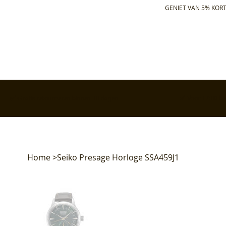
GENIET VAN 5% KORT
✅ Gratis retourneren binnen 30 dagen
✅ Voor 17:00 bes
Home
>
Seiko Presage Horloge SSA459J1