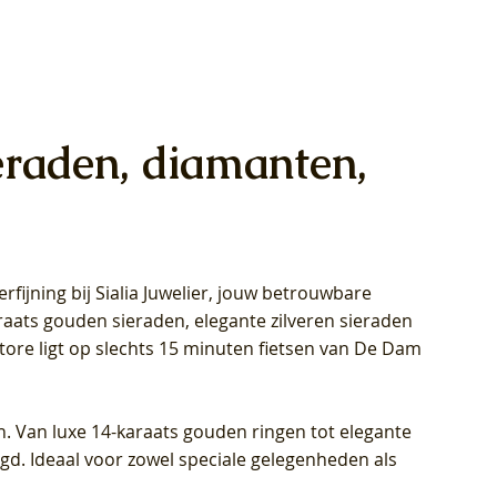
eraden, diamanten,
rfijning bij Sialia Juwelier,
jouw betrouwbare
1028Y -
oppen
oppen
Blush Lab Diamonds Collier LG3014Y
Blush Lab Diamonds Ring LG1029Y -
Blush Lab Diamonds Oorknoppen
araats gouden sieraden, elegante zilveren sieraden
wn
et Lab
et Lab
- Geelgoud (14k) met Lab grown
Geelgoud (14k) met Lab grown
LG7033Y – Geelgoud (14k) met Lab
Store ligt op slechts 15 minuten fietsen van De Dam
Diamant
Diamant
grown Diamant
Prijs
Prijs
Prijs
€ 449,00
€ 699,00
€ 799,00
n. Van luxe 14-karaats gouden ringen tot elegante
igd. Ideaal voor zowel speciale gelegenheden als