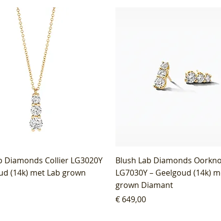
b Diamonds Collier LG3020Y
Blush Lab Diamonds Oorkn
ud (14k) met Lab grown
LG7030Y – Geelgoud (14k) m
grown Diamant
Prijs
€ 649,00