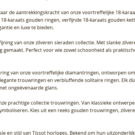
vaar de aantrekkingskracht van onze voortreffelijke 18-kar
te 18-karaats gouden ringen, verfijnde 18-karaats gouden k
gantie en luxe te bieden.
ijning van onze zilveren sieraden collectie. Met slanke zilvere
org gemaakt. Perfect voor wie zowel schoonheid als praktisc
tering van onze voortreffelijke diamantringen, ontworpen om
legante trouwringen en verbluffende solitaire ringen. Elk dia
met ongeëvenaarde glans.
 onze prachtige collectie trouwringen. Van klassieke ontwerp
 symboliseren. Kies uit een reeks gouden trouwringen, zilv
sie en stijl van Tissot horloges. Bekend om hun uitzonderli