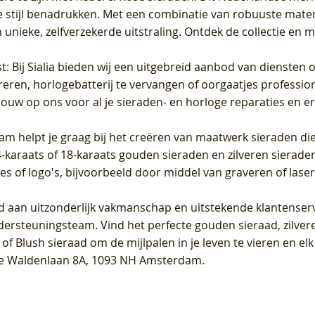
 stijl benadrukken. Met een combinatie van robuuste materia
unieke, zelfverzekerde uitstraling. Ontdek de collectie en m
st
: Bij Sialia bieden wij een uitgebreid aanbod van diensten 
areren, horlogebatterij te vervangen of oorgaatjes professi
rouw op ons voor al je sieraden- en horloge reparaties en e
am helpt je graag bij het creëren van maatwerk sieraden die
raats of 18-karaats gouden sieraden en zilveren sieraden, 
es of logo's, bijvoorbeeld door middel van
graveren
of laser
jd aan uitzonderlijk vakmanschap en uitstekende
klantenser
dersteuningsteam. Vind het perfecte gouden sieraad, zilvere
f Blush sieraad om de mijlpalen in je leven te vieren en el
, te Waldenlaan 8A, 1093 NH Amsterdam.