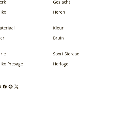
erk
Geslacht
eiko
Heren
ateriaal
Kleur
eer
Bruin
rie
Soort Sieraad
eiko Presage
Horloge