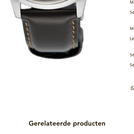
M
S
M
L
Se
S
Gerelateerde producten