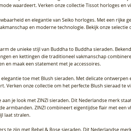
 mode waardeert. Verken onze collectie Tissot horloges en vin
uwbaarheid en elegantie van Seiko horloges. Met een rijke ge
vakmanschap en moderne technologie. Bekijk onze selectie 
arm de unieke stijl van Buddha to Buddha sieraden. Bekend
gen en kettingen die traditioneel vakmanschap combineren 
en en maak een statement met je accessoires.
e elegantie toe met Blush sieraden. Met delicate ontwerpen 
 Verken onze collectie om het perfecte Blush sieraad te vind
 aan je look met ZINZI sieraden. Dit Nederlandse merk staat
de armbanden. ZINZI combineert eigentijdse flair met een vl
l laat stralen.
ers te zijn met Rebel & Rose sieraden. Dit Nederlandse merk 