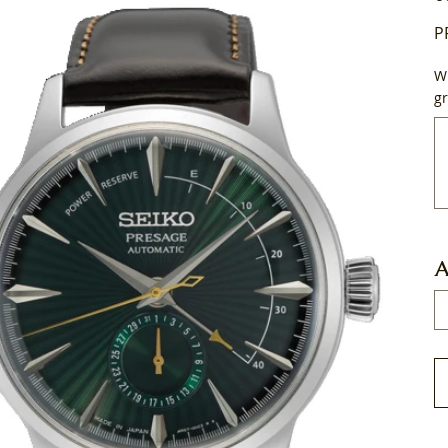
P
Wi
gr
Tot
50
tek
A