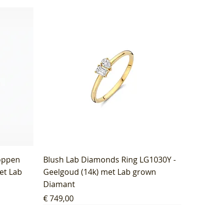
oppen
Blush Lab Diamonds Ring LG1030Y -
et Lab
Geelgoud (14k) met Lab grown
Diamant
Prijs
€ 749,00