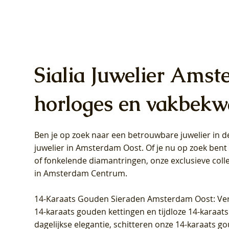
Sialia Juwelier Amst
horloges en vakbekw
Ben je op zoek naar een betrouwbare juwelier in
Blush Lab Diamonds Oorhangers
Blush Lab Diamonds Collier LG3019Y
Blush Lab Diamonds Ring LG1031Y -
Blush L
Blush La
Blush La
juwelier in Amsterdam Oost
. Of je nu op zoek ben
LG9006Y/S - Geelgoud (14k) met Lab
– Geelgoud (14k) met Lab grown
Geelgoud (14k) met Lab grown
LG9007Y/
Geelgoud
Geelgoud
of fonkelende diamantringen, onze exclusieve coll
grown Diamant
Diamant
Diamant
grown D
Diamant
Diamant
in Amsterdam Centrum
.
Prijs
Prijs
Prijs
Prijs
Prijs
Prijs
€ 349,00
€ 599,00
€ 849,00
€ 449,00
€ 899,00
€ 1.049,0
14-Karaats Gouden Sieraden Amsterdam Oost
: Ve
14-karaats gouden kettingen en tijdloze 14-karaats
dagelijkse elegantie, schitteren onze 14-karaats g