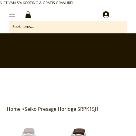
NIET VAN 5% KORTING & GRATIS GRAVURE!
Inloggen
✅ Gratis retourneren binnen 30 dagen
✅ Personaliseer je aankoop gratis
✅ Voor 17:00 besteld = morgen in huis*
✅ Klanten beoordelen ons met 4,7/5
Home
>
Seiko Presage Horloge SRPK15J1