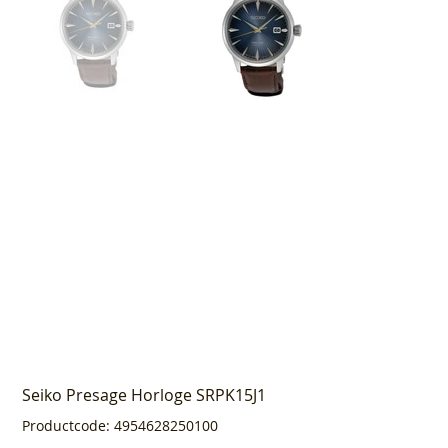
Seiko Presage Horloge SRPK15J1
Productcode
Productcode:
4954628250100
4954628250100