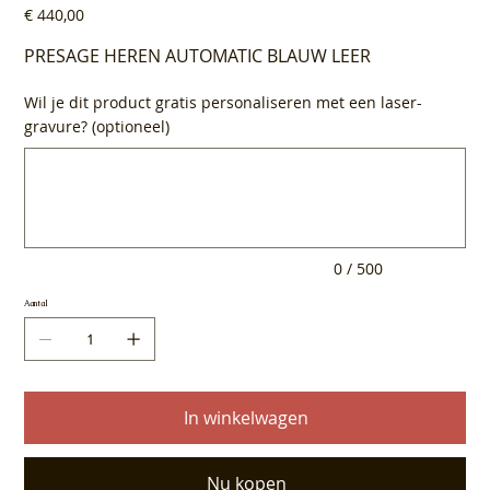
Prijs
€ 440,00
PRESAGE HEREN AUTOMATIC BLAUW LEER
Wil je dit product gratis personaliseren met een laser-
gravure? (optioneel)
Tot
500
tekens.
0 / 500
Aantal
In winkelwagen
Nu kopen