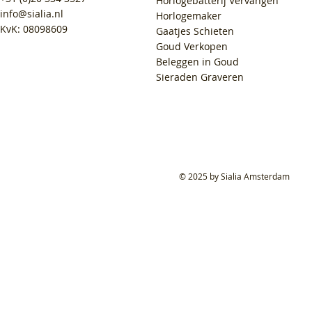
Horlogebatterij Vervangen
info@sialia.nl
Horlogemaker
KvK: 08098609
Gaatjes Schieten
Goud Verkopen
Beleggen in Goud
Sieraden Graveren
© 2025 by Sialia Amsterdam