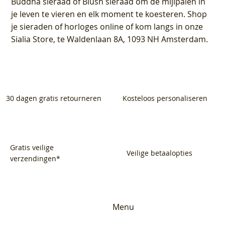
Buddha sieraad of Blush sieraad om de mijlpalen in
je leven te vieren en elk moment te koesteren. Shop
je sieraden of horloges online of kom langs in onze
Sialia Store, te Waldenlaan 8A, 1093 NH Amsterdam.
30 dagen gratis retourneren
Kosteloos personaliseren
Gratis veilige
Veilige betaalopties
verzendingen*
Menu