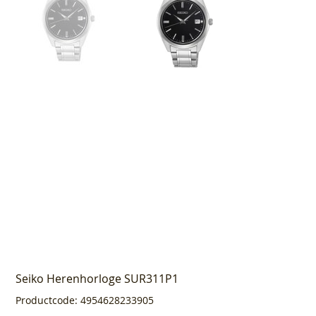
Seiko Herenhorloge SUR311P1
Productcode
Productcode:
4954628233905
4954628233905