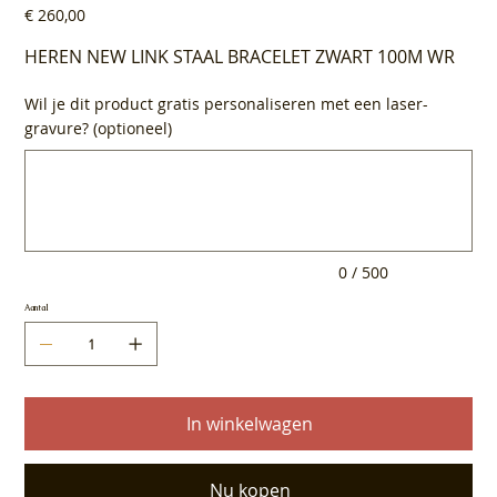
Prijs
€ 260,00
HEREN NEW LINK STAAL BRACELET ZWART 100M WR
Wil je dit product gratis personaliseren met een laser-
gravure? (optioneel)
Tot
500
tekens.
0 / 500
Aantal
In winkelwagen
Nu kopen