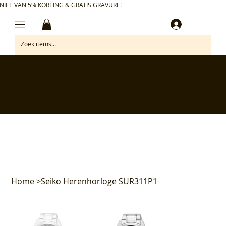
NIET VAN 5% KORTING & GRATIS GRAVURE!
Inloggen
✅ Gratis retourneren binnen 30 dagen
✅ Personaliseer je aankoop gratis
✅ Voor 17:00 besteld = morgen in huis*
✅ Klanten beoordelen ons met 4,7/5
Home
>
Seiko Herenhorloge SUR311P1