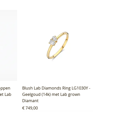
oppen
Blush Lab Diamonds Ring LG1030Y -
et Lab
Geelgoud (14k) met Lab grown
Diamant
Prijs
€ 749,00