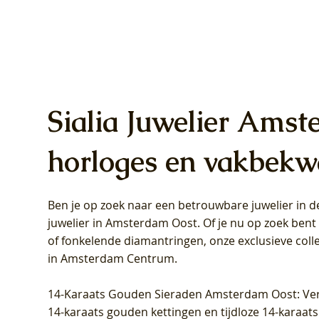
Sialia Juwelier Amst
horloges en vakbekw
Ben je op zoek naar een betrouwbare juwelier in
Blush Lab Diamonds Oorhangers
Blush Lab Diamonds Collier LG3019Y
Blush Lab Diamonds Ring LG1031Y -
Blush L
Blush La
Blush La
juwelier in Amsterdam Oost
. Of je nu op zoek ben
LG9006Y/S - Geelgoud (14k) met Lab
– Geelgoud (14k) met Lab grown
Geelgoud (14k) met Lab grown
LG9007Y/
Geelgoud
Geelgoud
of fonkelende diamantringen, onze exclusieve coll
grown Diamant
Diamant
Diamant
grown D
Diamant
Diamant
in Amsterdam Centrum
.
Prijs
Prijs
Prijs
Prijs
Prijs
Prijs
€ 349,00
€ 599,00
€ 849,00
€ 449,00
€ 899,00
€ 1.049,0
14-Karaats Gouden Sieraden Amsterdam Oost
: Ve
14-karaats gouden kettingen en tijdloze 14-karaats