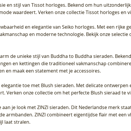
sie en stijl van Tissot horloges. Bekend om hun uitzonderli
 mode waardeert. Verken onze collectie Tissot horloges en vin
uwbaarheid en elegantie van Seiko horloges. Met een rijke ge
vakmanschap en moderne technologie. Bekijk onze selectie 
arm de unieke stijl van Buddha to Buddha sieraden. Bekend
gen en kettingen die traditioneel vakmanschap combineren 
en en maak een statement met je accessoires.
e elegantie toe met Blush sieraden. Met delicate ontwerpen 
 Verken onze collectie om het perfecte Blush sieraad te vind
 aan je look met ZINZI sieraden. Dit Nederlandse merk staat
de armbanden. ZINZI combineert eigentijdse flair met een vl
l laat stralen.