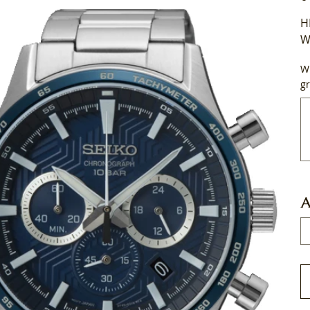
H
W
Wi
gr
Tot
50
tek
A