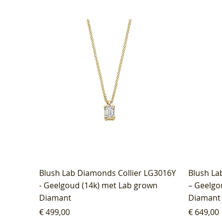
Blush Lab Diamonds Collier LG3016Y
Blush La
- Geelgoud (14k) met Lab grown
– Geelgo
Diamant
Diamant
Prijs
Prijs
€ 499,00
€ 649,00