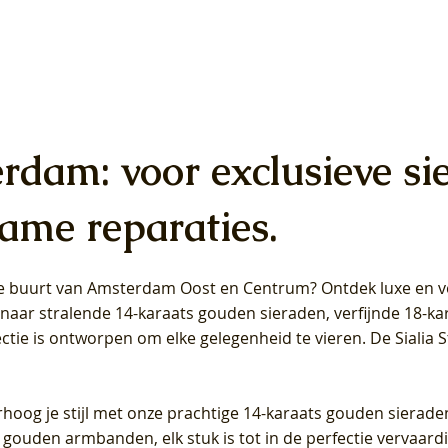
erdam: voor exclusieve si
ame reparaties.
 de buurt van Amsterdam
Oost
en
Centrum
? Ontdek luxe en ve
ab Diamonds Oorhangers
b Diamonds Ring LG1042Y –
b Diamonds Ring LG1044Y –
Blush Lab Diamonds Ring LG
Blush Lab Diamonds Oorkn
Blush Lab Diamonds Oorkn
t naar stralende 14-karaats gouden sieraden, verfijnde 18-k
S - Geelgoud (14k) met Lab
 (14k) met Lab grown
 (14k) met Lab grown
Geelgoud (14k) met Lab gro
LG7027Y - Geelgoud (14k) m
LG7026Y - Geelgoud (14k) m
ectie is ontworpen om elke gelegenheid te vieren.
De Sialia 
iamant
Diamant
grown Diamant
grown Diamant
Prijs
Prijs
Prijs
0
€ 649,00
€ 649,00
€ 549,00
rhoog je stijl met onze prachtige 14-karaats gouden sierade
 gouden armbanden, elk stuk is tot in de perfectie vervaard