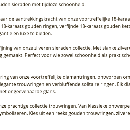
ouden sieraden met tijdloze schoonheid.
vaar de aantrekkingskracht van onze voortreffelijke 18-kar
te 18-karaats gouden ringen, verfijnde 18-karaats gouden k
gantie en luxe te bieden.
ijning van onze zilveren sieraden collectie. Met slanke zilvere
org gemaakt. Perfect voor wie zowel schoonheid als praktisc
tering van onze voortreffelijke diamantringen, ontworpen om
legante trouwringen en verbluffende solitaire ringen. Elk dia
met ongeëvenaarde glans.
 onze prachtige collectie trouwringen. Van klassieke ontwerp
 symboliseren. Kies uit een reeks gouden trouwringen, zilv