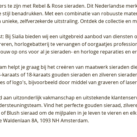
ers te zijn met Rebel & Rose sieraden. Dit Nederlandse merk 
 stijl benadrukken. Met een combinatie van robuuste materia
unieke, zelfverzekerde uitstraling. Ontdek de collectie en m
st
: Bij Sialia bieden wij een uitgebreid aanbod van diensten 
areren, horlogebatterij te vervangen of oorgaatjes professi
rouw op ons voor al je sieraden- en horloge reparaties en e
am helpt je graag bij het creëren van maatwerk sieraden die
raats of 18-karaats gouden sieraden en zilveren sieraden, 
es of logo's, bijvoorbeeld door middel van
graveren
of laser
jd aan uitzonderlijk vakmanschap en uitstekende
klantenser
dersteuningsteam. Vind het perfecte gouden sieraad, zilvere
f Blush sieraad om de mijlpalen in je leven te vieren en el
, te Waldenlaan 8A, 1093 NH Amsterdam.