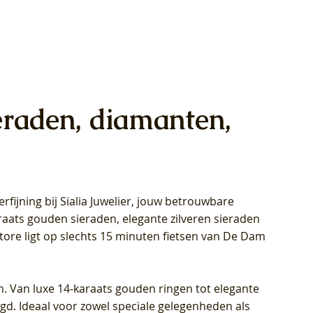
eraden, diamanten,
rfijning bij Sialia Juwelier,
jouw betrouwbare
1028Y -
oppen
oppen
Blush Lab Diamonds Collier LG3014Y
Blush Lab Diamonds Ring LG1029Y -
Blush Lab Diamonds Oorknoppen
araats gouden sieraden, elegante zilveren sieraden
wn
et Lab
et Lab
- Geelgoud (14k) met Lab grown
Geelgoud (14k) met Lab grown
LG7033Y – Geelgoud (14k) met Lab
Store ligt op slechts 15 minuten fietsen van De Dam
Diamant
Diamant
grown Diamant
Prijs
Prijs
Prijs
€ 449,00
€ 699,00
€ 799,00
n. Van luxe 14-karaats gouden ringen tot elegante
igd. Ideaal voor zowel speciale gelegenheden als