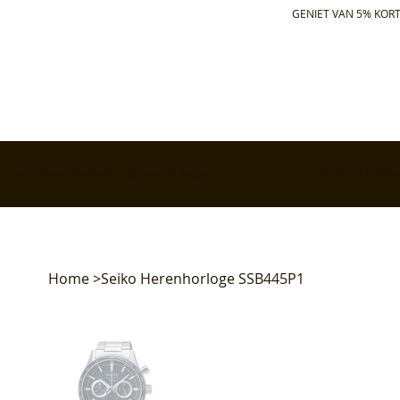
GENIET VAN 5% KORT
✅ Gratis retourneren binnen 30 dagen
✅ Voor 17:00 bes
Home
>
Seiko Herenhorloge SSB445P1