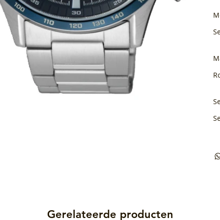
M
S
M
Ro
Se
S
Gerelateerde producten