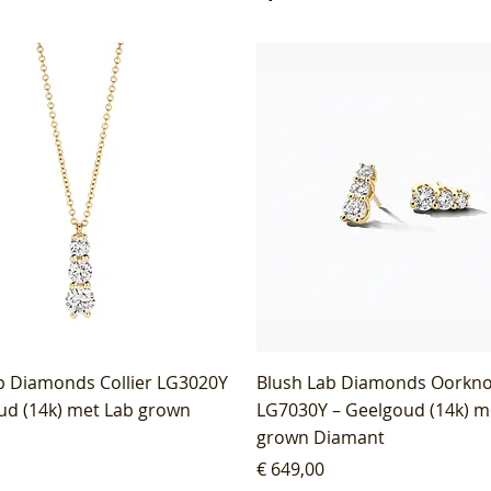
b Diamonds Collier LG3020Y
Blush Lab Diamonds Oorkn
ud (14k) met Lab grown
LG7030Y – Geelgoud (14k) m
grown Diamant
Prijs
€ 649,00