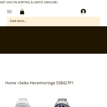
NIET VAN 5% KORTING & GRATIS GRAVURE!
Inloggen
✅ Gratis retourneren binnen 30 dagen
✅ Personaliseer je aankoop gratis
✅ Voor 17:00 besteld = morgen in huis*
✅ Klanten beoordelen ons met 4,7/5
Home
>
Seiko Herenhorloge SSB427P1