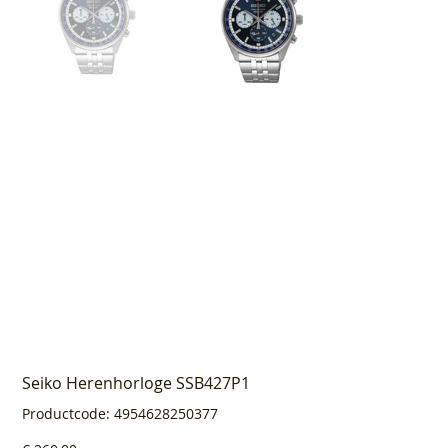
Seiko Herenhorloge SSB427P1
Productcode
Productcode:
4954628250377
4954628250377
Prijs