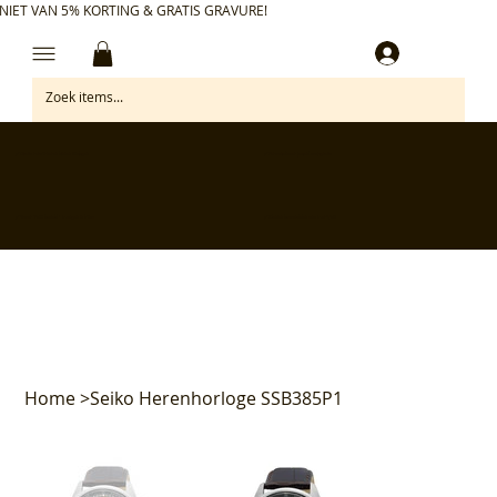
NIET VAN 5% KORTING & GRATIS GRAVURE!
Inloggen
✅ Gratis retourneren binnen 30 dagen
✅ Personaliseer je aankoop gratis
✅ Voor 17:00 besteld = morgen in huis*
✅ Klanten beoordelen ons met 4,7/5
Home
>
Seiko Herenhorloge SSB385P1