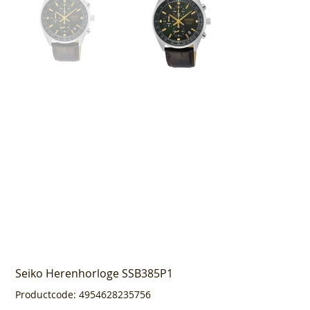
Seiko Herenhorloge SSB385P1
Productcode
Productcode:
4954628235756
4954628235756