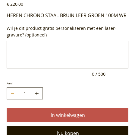
Prijs
€ 220,00
HEREN CHRONO STAAL BRUIN LEER GROEN 100M WR
Wil je dit product gratis personaliseren met een laser-
gravure? (optioneel)
Tot
500
tekens.
0 / 500
Aantal
In winkelwagen
Nu kopen