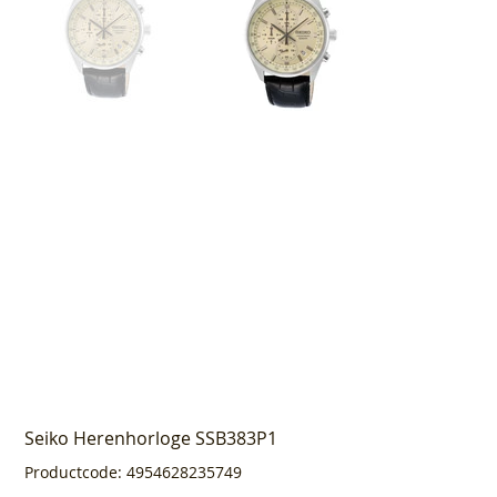
Seiko Herenhorloge SSB383P1
Productcode
Productcode:
4954628235749
4954628235749