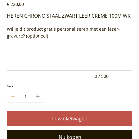
Prijs
€ 220,00
HEREN CHRONO STAAL ZWART LEER CREME 100M WR
Wil je dit product gratis personaliseren met een laser-
gravure? (optioneel)
Tot
500
tekens.
0 / 500
Aantal
In winkelwagen
Nu kopen