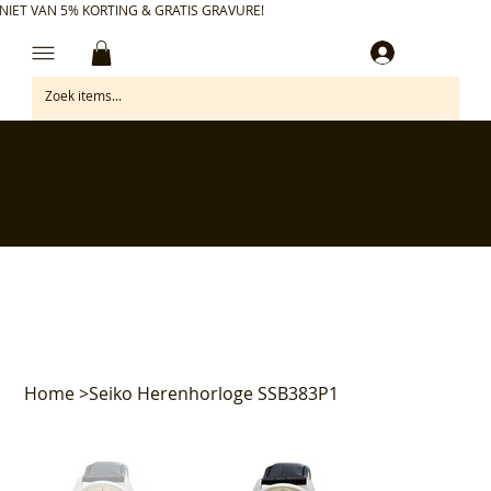
NIET VAN 5% KORTING & GRATIS GRAVURE!
Inloggen
✅ Gratis retourneren binnen 30 dagen
✅ Personaliseer je aankoop gratis
✅ Voor 17:00 besteld = morgen in huis*
✅ Klanten beoordelen ons met 4,7/5
Home
>
Seiko Herenhorloge SSB383P1