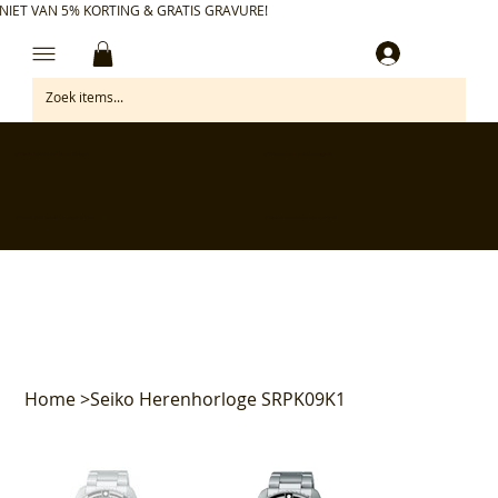
NIET VAN 5% KORTING & GRATIS GRAVURE!
Inloggen
✅ Gratis retourneren binnen 30 dagen
✅ Personaliseer je aankoop gratis
✅ Voor 17:00 besteld = morgen in huis*
✅ Klanten beoordelen ons met 4,7/5
Home
>
Seiko Herenhorloge SRPK09K1