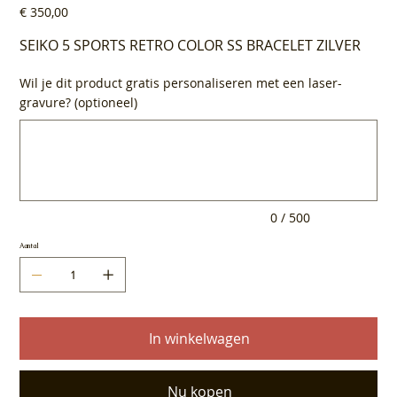
Prijs
€ 350,00
SEIKO 5 SPORTS RETRO COLOR SS BRACELET ZILVER
Wil je dit product gratis personaliseren met een laser-
gravure? (optioneel)
Tot
500
tekens.
0 / 500
Aantal
In winkelwagen
Nu kopen