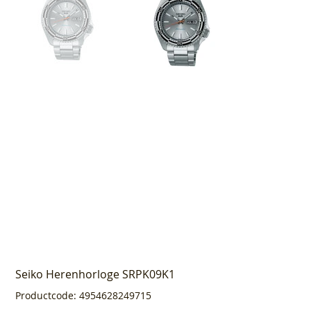
Seiko Herenhorloge SRPK09K1
Productcode
Productcode:
4954628249715
4954628249715