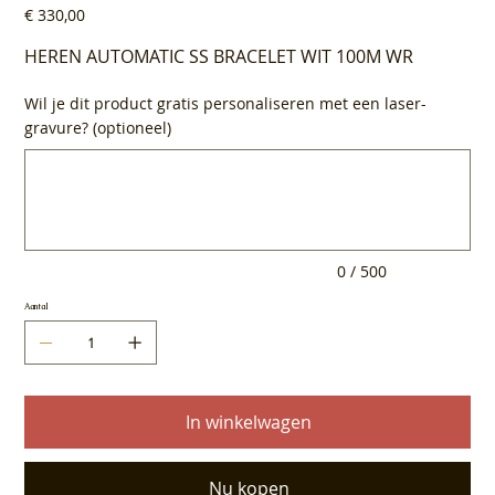
Prijs
€ 330,00
HEREN AUTOMATIC SS BRACELET WIT 100M WR
Wil je dit product gratis personaliseren met een laser-
gravure? (optioneel)
Tot
500
tekens.
0 / 500
Aantal
In winkelwagen
Nu kopen