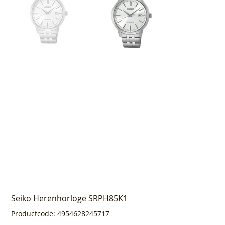
Seiko Herenhorloge SRPH85K1
Productcode
Productcode:
4954628245717
4954628245717