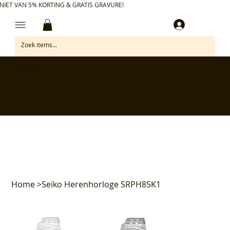
NIET VAN 5% KORTING & GRATIS GRAVURE!
Inloggen
✅ Gratis retourneren binnen 30 dagen
✅ Personaliseer je aankoop gratis
✅ Voor 17:00 besteld = morgen in huis*
✅ Klanten beoordelen ons met 4,7/5
Home
>
Seiko Herenhorloge SRPH85K1