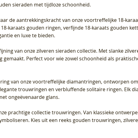
ouden sieraden met tijdloze schoonheid.
vaar de aantrekkingskracht van onze voortreffelijke 18-kar
te 18-karaats gouden ringen, verfijnde 18-karaats gouden k
gantie en luxe te bieden.
ijning van onze zilveren sieraden collectie. Met slanke zilvere
org gemaakt. Perfect voor wie zowel schoonheid als praktisc
tering van onze voortreffelijke diamantringen, ontworpen om
legante trouwringen en verbluffende solitaire ringen. Elk dia
met ongeëvenaarde glans.
 onze prachtige collectie trouwringen. Van klassieke ontwerp
 symboliseren. Kies uit een reeks gouden trouwringen, zilv