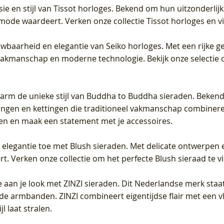
sie en stijl van Tissot horloges. Bekend om hun uitzonderli
 mode waardeert. Verken onze collectie Tissot horloges en vin
uwbaarheid en elegantie van Seiko horloges. Met een rijke ge
vakmanschap en moderne technologie. Bekijk onze selectie 
arm de unieke stijl van Buddha to Buddha sieraden. Bekend
gen en kettingen die traditioneel vakmanschap combineren 
en en maak een statement met je accessoires.
e elegantie toe met Blush sieraden. Met delicate ontwerpen 
 Verken onze collectie om het perfecte Blush sieraad te vind
 aan je look met ZINZI sieraden. Dit Nederlandse merk staat
de armbanden. ZINZI combineert eigentijdse flair met een vl
l laat stralen.