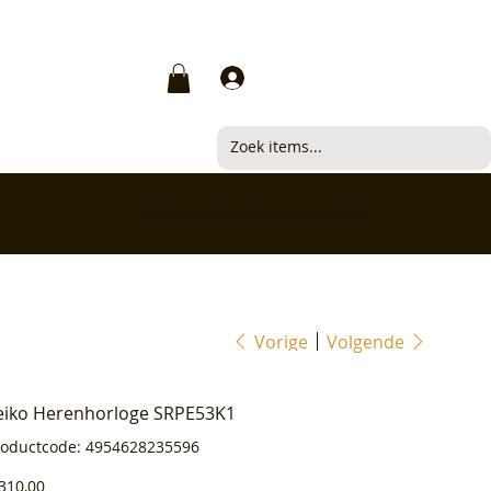
Inloggen
✅ Klanten beoordelen ons met 4,7/5
Vorige
Volgende
eiko Herenhorloge SRPE53K1
Productcode
roductcode:
4954628235596
4954628235596
js
310,00