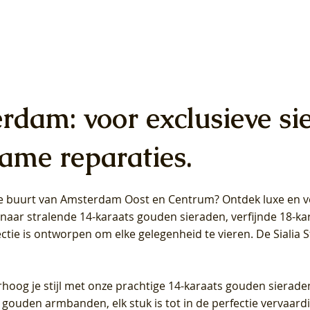
erdam: voor exclusieve si
ame reparaties.
 de buurt van Amsterdam
Oost
en
Centrum
? Ontdek luxe en ve
ab Diamonds Oorhangers
b Diamonds Ring LG1042Y –
b Diamonds Ring LG1044Y –
Blush Lab Diamonds Ring LG
Blush Lab Diamonds Oorkn
Blush Lab Diamonds Oorkn
t naar stralende 14-karaats gouden sieraden, verfijnde 18-k
S - Geelgoud (14k) met Lab
 (14k) met Lab grown
 (14k) met Lab grown
Geelgoud (14k) met Lab gro
LG7027Y - Geelgoud (14k) m
LG7026Y - Geelgoud (14k) m
ectie is ontworpen om elke gelegenheid te vieren.
De Sialia 
iamant
Diamant
grown Diamant
grown Diamant
Prijs
Prijs
Prijs
0
€ 649,00
€ 649,00
€ 549,00
rhoog je stijl met onze prachtige 14-karaats gouden sierade
 gouden armbanden, elk stuk is tot in de perfectie vervaard