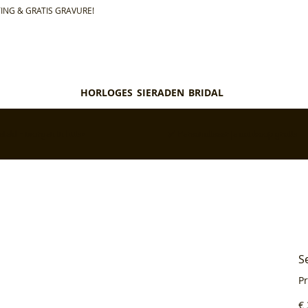
ING & GRATIS GRAVURE!
HORLOGES
SIERADEN
BRIDAL
teld = morgen in huis*
✅ Personaliseer je aankoop gratis
S
P
Pri
€ 