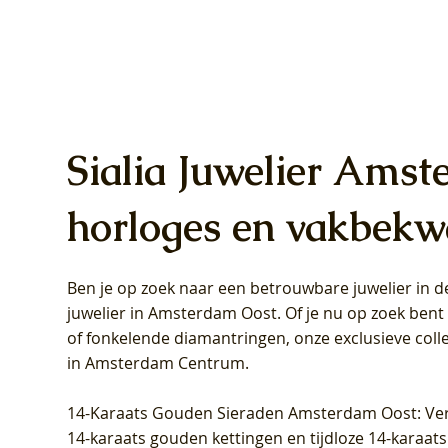
Sialia Juwelier Amst
horloges en vakbekw
Ben je op zoek naar een betrouwbare juwelier in
Blush Lab Diamonds Oorhangers
Blush Lab Diamonds Collier LG3019Y
Blush Lab Diamonds Ring LG1031Y -
Blush L
Blush La
Blush La
juwelier in Amsterdam Oost
. Of je nu op zoek ben
LG9006Y/S - Geelgoud (14k) met Lab
– Geelgoud (14k) met Lab grown
Geelgoud (14k) met Lab grown
LG9007Y/
Geelgoud
Geelgoud
of fonkelende diamantringen, onze exclusieve coll
grown Diamant
Diamant
Diamant
grown D
Diamant
Diamant
in Amsterdam Centrum
.
Prijs
Prijs
Prijs
Prijs
Prijs
Prijs
€ 349,00
€ 599,00
€ 849,00
€ 449,00
€ 899,00
€ 1.049,0
14-Karaats Gouden Sieraden Amsterdam Oost
: Ve
14-karaats gouden kettingen en tijdloze 14-karaats