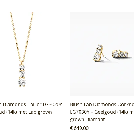
b Diamonds Collier LG3020Y
Blush Lab Diamonds Oorkn
ud (14k) met Lab grown
LG7030Y – Geelgoud (14k) m
grown Diamant
Prijs
€ 649,00