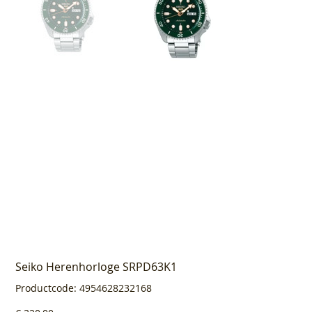
Seiko Herenhorloge SRPD63K1
Productcode
Productcode:
4954628232168
4954628232168
Prijs