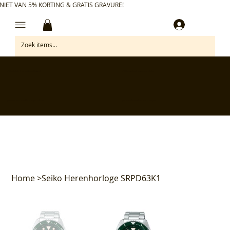
NIET VAN 5% KORTING & GRATIS GRAVURE!
Inloggen
✅ Gratis retourneren binnen 30 dagen
✅ Personaliseer je aankoop gratis
✅ Voor 17:00 besteld = morgen in huis*
✅ Klanten beoordelen ons met 4,7/5
Home
>
Seiko Herenhorloge SRPD63K1