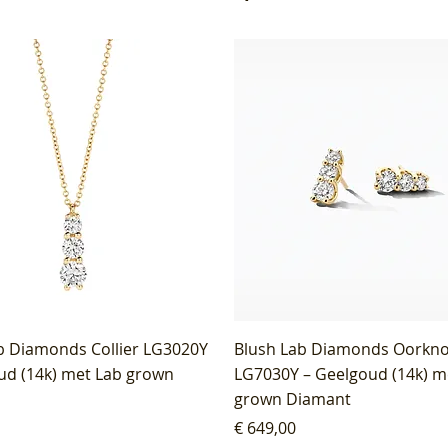
b Diamonds Collier LG3020Y
Blush Lab Diamonds Oorkn
ud (14k) met Lab grown
LG7030Y – Geelgoud (14k) m
grown Diamant
Prijs
€ 649,00