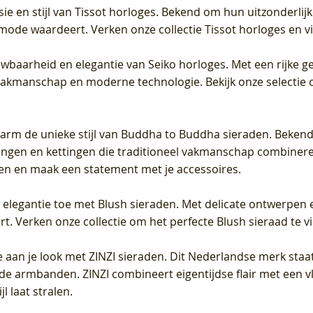
sie en stijl van Tissot horloges. Bekend om hun uitzonderli
 mode waardeert. Verken onze collectie Tissot horloges en vin
uwbaarheid en elegantie van Seiko horloges. Met een rijke ge
vakmanschap en moderne technologie. Bekijk onze selectie 
arm de unieke stijl van Buddha to Buddha sieraden. Bekend
gen en kettingen die traditioneel vakmanschap combineren 
en en maak een statement met je accessoires.
e elegantie toe met Blush sieraden. Met delicate ontwerpen 
 Verken onze collectie om het perfecte Blush sieraad te vind
 aan je look met ZINZI sieraden. Dit Nederlandse merk staat
de armbanden. ZINZI combineert eigentijdse flair met een vl
l laat stralen.