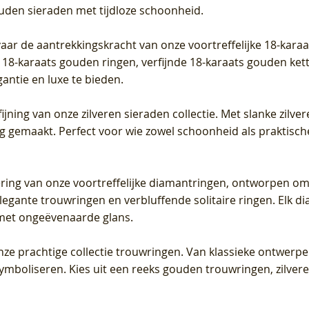
ouden sieraden met tijdloze schoonheid.
vaar de aantrekkingskracht van onze voortreffelijke 18-kar
te 18-karaats gouden ringen, verfijnde 18-karaats gouden k
gantie en luxe te bieden.
ijning van onze zilveren sieraden collectie. Met slanke zilvere
org gemaakt. Perfect voor wie zowel schoonheid als praktisc
tering van onze voortreffelijke diamantringen, ontworpen om
legante trouwringen en verbluffende solitaire ringen. Elk dia
met ongeëvenaarde glans.
 onze prachtige collectie trouwringen. Van klassieke ontwerp
 symboliseren. Kies uit een reeks gouden trouwringen, zilv