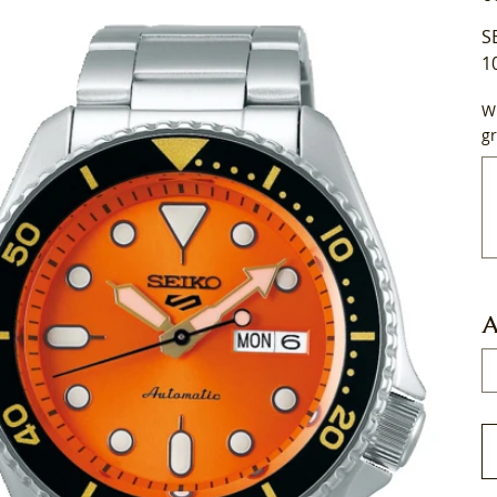
S
1
Wi
gr
Tot
50
tek
A