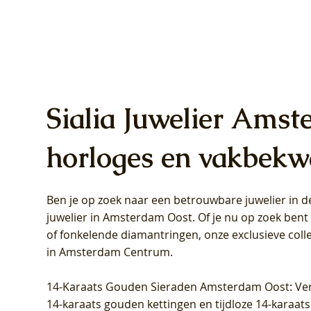
Sialia Juwelier Amst
horloges en vakbekw
Ben je op zoek naar een betrouwbare juwelier in
Blush Lab Diamonds Oorhangers
Blush Lab Diamonds Collier LG3019Y
Blush Lab Diamonds Ring LG1031Y -
Blush L
Blush La
Blush La
juwelier in Amsterdam Oost
. Of je nu op zoek ben
LG9006Y/S - Geelgoud (14k) met Lab
– Geelgoud (14k) met Lab grown
Geelgoud (14k) met Lab grown
LG9007Y/
Geelgoud
Geelgoud
of fonkelende diamantringen, onze exclusieve coll
grown Diamant
Diamant
Diamant
grown D
Diamant
Diamant
in Amsterdam Centrum
.
Prijs
Prijs
Prijs
Prijs
Prijs
Prijs
€ 349,00
€ 599,00
€ 849,00
€ 449,00
€ 899,00
€ 1.049,0
14-Karaats Gouden Sieraden Amsterdam Oost
: Ve
14-karaats gouden kettingen en tijdloze 14-karaats