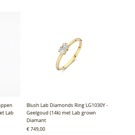
oppen
Blush Lab Diamonds Ring LG1030Y -
et Lab
Geelgoud (14k) met Lab grown
Diamant
Prijs
€ 749,00