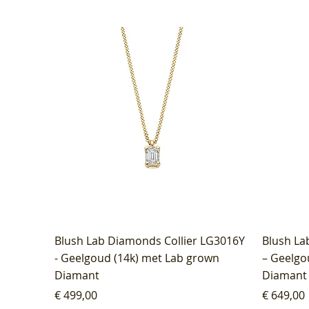
Blush Lab Diamonds Collier LG3016Y
Blush La
- Geelgoud (14k) met Lab grown
– Geelgo
Diamant
Diamant
Prijs
Prijs
€ 499,00
€ 649,00