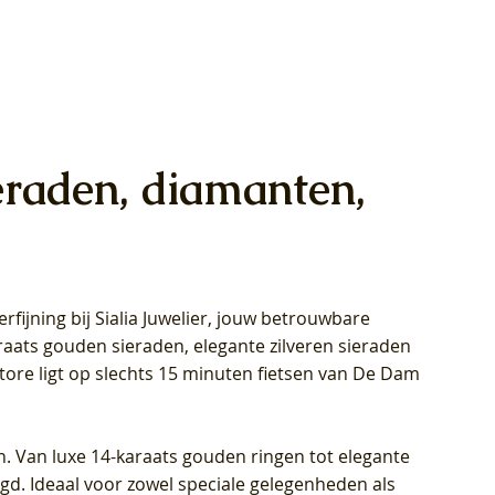
eraden, diamanten,
rfijning bij Sialia Juwelier,
jouw betrouwbare
1028Y -
oppen
oppen
Blush Lab Diamonds Collier LG3014Y
Blush Lab Diamonds Ring LG1029Y -
Blush Lab Diamonds Oorknoppen
araats gouden sieraden, elegante zilveren sieraden
wn
et Lab
et Lab
- Geelgoud (14k) met Lab grown
Geelgoud (14k) met Lab grown
LG7033Y – Geelgoud (14k) met Lab
Store ligt op slechts 15 minuten fietsen van De Dam
Diamant
Diamant
grown Diamant
Prijs
Prijs
Prijs
€ 449,00
€ 699,00
€ 799,00
n. Van luxe 14-karaats gouden ringen tot elegante
igd. Ideaal voor zowel speciale gelegenheden als