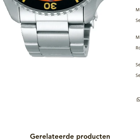
M
S
M
Ro
Se
S
Gerelateerde producten