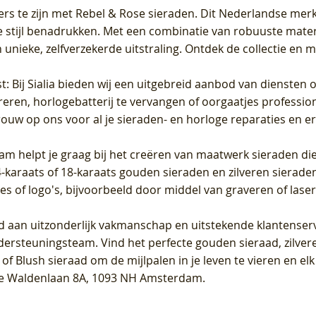
ers te zijn met Rebel & Rose sieraden. Dit Nederlandse merk 
 stijl benadrukken. Met een combinatie van robuuste materia
unieke, zelfverzekerde uitstraling. Ontdek de collectie en m
st
: Bij Sialia bieden wij een uitgebreid aanbod van diensten 
areren, horlogebatterij te vervangen of oorgaatjes professi
rouw op ons voor al je sieraden- en horloge reparaties en e
am helpt je graag bij het creëren van maatwerk sieraden die
raats of 18-karaats gouden sieraden en zilveren sieraden, 
es of logo's, bijvoorbeeld door middel van
graveren
of laser
jd aan uitzonderlijk vakmanschap en uitstekende
klantenser
dersteuningsteam. Vind het perfecte gouden sieraad, zilvere
f Blush sieraad om de mijlpalen in je leven te vieren en el
, te Waldenlaan 8A, 1093 NH Amsterdam.