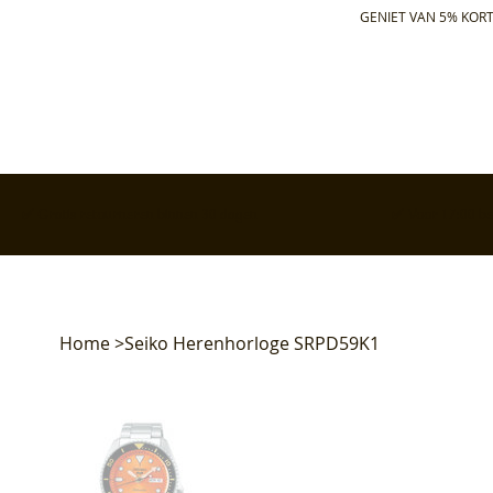
GENIET VAN 5% KORT
✅ Gratis retourneren binnen 30 dagen
✅ Voor 17:00 bes
Home
>
Seiko Herenhorloge SRPD59K1