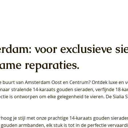
erdam: voor exclusieve si
ame reparaties.
 de buurt van Amsterdam
Oost
en
Centrum
? Ontdek luxe en ve
ab Diamonds Oorhangers
b Diamonds Ring LG1042Y –
b Diamonds Ring LG1044Y –
Blush Lab Diamonds Ring LG
Blush Lab Diamonds Oorkn
Blush Lab Diamonds Oorkn
t naar stralende 14-karaats gouden sieraden, verfijnde 18-k
S - Geelgoud (14k) met Lab
 (14k) met Lab grown
 (14k) met Lab grown
Geelgoud (14k) met Lab gro
LG7027Y - Geelgoud (14k) m
LG7026Y - Geelgoud (14k) m
ectie is ontworpen om elke gelegenheid te vieren.
De Sialia 
iamant
Diamant
grown Diamant
grown Diamant
Prijs
Prijs
Prijs
0
€ 649,00
€ 649,00
€ 549,00
rhoog je stijl met onze prachtige 14-karaats gouden sierade
 gouden armbanden, elk stuk is tot in de perfectie vervaard