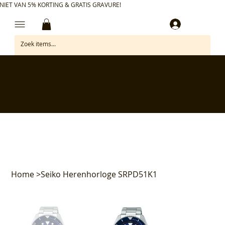
NIET VAN 5% KORTING & GRATIS GRAVURE!
Inloggen
✅ Gratis retourneren binnen 30 dagen
✅ Personaliseer je aankoop gratis
✅ Voor 17:00 besteld = morgen in huis*
✅ Klanten beoordelen ons met 4,7/5
Home
>
Seiko Herenhorloge SRPD51K1