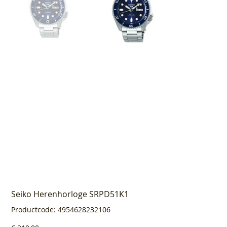
Seiko Herenhorloge SRPD51K1
Productcode
Productcode:
4954628232106
4954628232106
Prijs