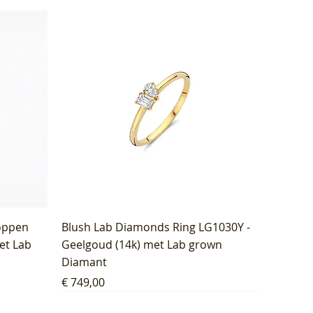
oppen
Blush Lab Diamonds Ring LG1030Y -
et Lab
Geelgoud (14k) met Lab grown
Diamant
Prijs
€ 749,00