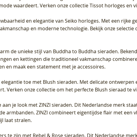
 mode waardeert. Verken onze collectie Tissot horloges en vin
uwbaarheid en elegantie van Seiko horloges. Met een rijke ge
vakmanschap en moderne technologie. Bekijk onze selectie 
arm de unieke stijl van Buddha to Buddha sieraden. Bekend
gen en kettingen die traditioneel vakmanschap combineren 
en en maak een statement met je accessoires.
e elegantie toe met Blush sieraden. Met delicate ontwerpen 
 Verken onze collectie om het perfecte Blush sieraad te vind
 aan je look met ZINZI sieraden. Dit Nederlandse merk staat
de armbanden. ZINZI combineert eigentijdse flair met een vl
l laat stralen.
ers te zijn met Rebel & Rose sieraden. Dit Nederlandse merk 