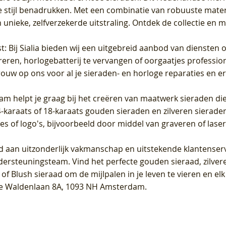
 stijl benadrukken. Met een combinatie van robuuste materia
unieke, zelfverzekerde uitstraling. Ontdek de collectie en m
st
: Bij Sialia bieden wij een uitgebreid aanbod van diensten 
areren, horlogebatterij te vervangen of oorgaatjes professi
rouw op ons voor al je sieraden- en horloge reparaties en e
am helpt je graag bij het creëren van maatwerk sieraden die
raats of 18-karaats gouden sieraden en zilveren sieraden, 
es of logo's, bijvoorbeeld door middel van
graveren
of laser
jd aan uitzonderlijk vakmanschap en uitstekende
klantenser
dersteuningsteam. Vind het perfecte gouden sieraad, zilvere
f Blush sieraad om de mijlpalen in je leven te vieren en el
, te Waldenlaan 8A, 1093 NH Amsterdam.