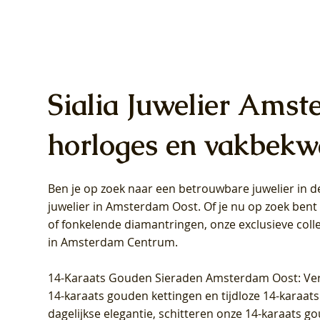
Sialia Juwelier Amst
horloges en vakbekw
Ben je op zoek naar een betrouwbare juwelier in
Blush Lab Diamonds Oorhangers
Blush Lab Diamonds Collier LG3019Y
Blush Lab Diamonds Ring LG1031Y -
Blush L
Blush La
Blush La
juwelier in Amsterdam Oost
. Of je nu op zoek ben
LG9006Y/S - Geelgoud (14k) met Lab
– Geelgoud (14k) met Lab grown
Geelgoud (14k) met Lab grown
LG9007Y/
Geelgoud
Geelgoud
of fonkelende diamantringen, onze exclusieve coll
grown Diamant
Diamant
Diamant
grown D
Diamant
Diamant
in Amsterdam Centrum
.
Prijs
Prijs
Prijs
Prijs
Prijs
Prijs
€ 349,00
€ 599,00
€ 849,00
€ 449,00
€ 899,00
€ 1.049,0
14-Karaats Gouden Sieraden Amsterdam Oost
: Ve
14-karaats gouden kettingen en tijdloze 14-karaats
dagelijkse elegantie, schitteren onze 14-karaats g