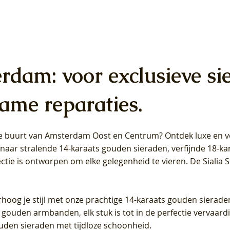
erdam: voor exclusieve si
ame reparaties.
 de buurt van Amsterdam
Oost
en
Centrum
? Ontdek luxe en ve
ab Diamonds Oorhangers
b Diamonds Ring LG1042Y –
b Diamonds Ring LG1044Y –
Blush Lab Diamonds Ring LG
Blush Lab Diamonds Oorkn
Blush Lab Diamonds Oorkn
t naar stralende 14-karaats gouden sieraden, verfijnde 18-k
S - Geelgoud (14k) met Lab
 (14k) met Lab grown
 (14k) met Lab grown
Geelgoud (14k) met Lab gro
LG7027Y - Geelgoud (14k) m
LG7026Y - Geelgoud (14k) m
ectie is ontworpen om elke gelegenheid te vieren.
De Sialia 
iamant
Diamant
grown Diamant
grown Diamant
Prijs
Prijs
Prijs
0
€ 649,00
€ 649,00
€ 549,00
rhoog je stijl met onze prachtige 14-karaats gouden sierade
 gouden armbanden, elk stuk is tot in de perfectie vervaard
ouden sieraden met tijdloze schoonheid.