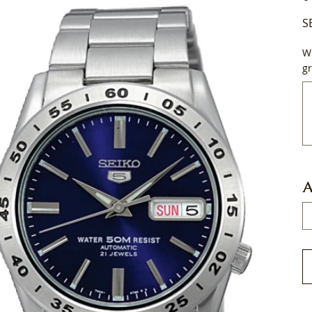
S
Wi
gr
Tot
50
tek
A