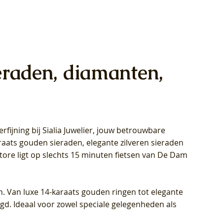
eraden, diamanten,
rfijning bij Sialia Juwelier,
jouw betrouwbare
1028Y -
oppen
oppen
Blush Lab Diamonds Collier LG3014Y
Blush Lab Diamonds Ring LG1029Y -
Blush Lab Diamonds Oorknoppen
araats gouden sieraden, elegante zilveren sieraden
wn
et Lab
et Lab
- Geelgoud (14k) met Lab grown
Geelgoud (14k) met Lab grown
LG7033Y – Geelgoud (14k) met Lab
Store ligt op slechts 15 minuten fietsen van De Dam
Diamant
Diamant
grown Diamant
Prijs
Prijs
Prijs
€ 449,00
€ 699,00
€ 799,00
n. Van luxe 14-karaats gouden ringen tot elegante
igd. Ideaal voor zowel speciale gelegenheden als