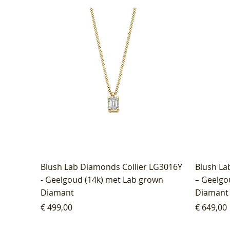
Blush Lab Diamonds Collier LG3016Y
Blush La
- Geelgoud (14k) met Lab grown
– Geelgo
Diamant
Diamant
Prijs
Prijs
€ 499,00
€ 649,00