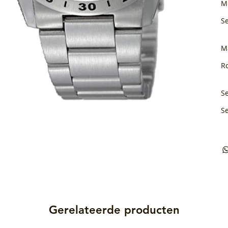
M
S
M
Ro
Se
S
Gerelateerde producten