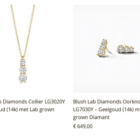
b Diamonds Collier LG3020Y
Blush Lab Diamonds Oorkn
ud (14k) met Lab grown
LG7030Y – Geelgoud (14k) m
grown Diamant
Prijs
€ 649,00