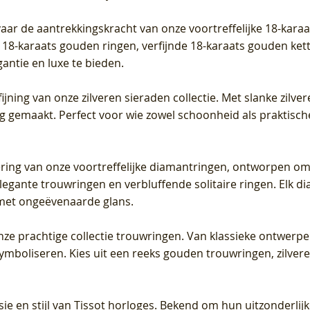
vaar de aantrekkingskracht van onze voortreffelijke 18-kar
te 18-karaats gouden ringen, verfijnde 18-karaats gouden k
gantie en luxe te bieden.
ijning van onze zilveren sieraden collectie. Met slanke zilvere
org gemaakt. Perfect voor wie zowel schoonheid als praktisc
tering van onze voortreffelijke diamantringen, ontworpen om
legante trouwringen en verbluffende solitaire ringen. Elk dia
met ongeëvenaarde glans.
 onze prachtige collectie trouwringen. Van klassieke ontwerp
 symboliseren. Kies uit een reeks gouden trouwringen, zilv
sie en stijl van Tissot horloges. Bekend om hun uitzonderli