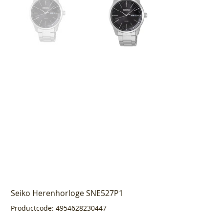
Seiko Herenhorloge SNE527P1
Productcode
Productcode:
4954628230447
4954628230447