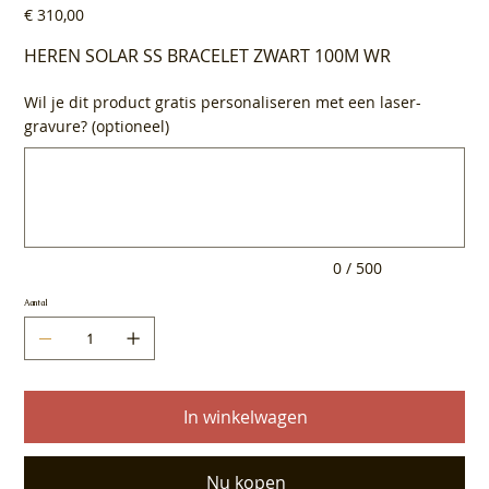
Prijs
€ 310,00
HEREN SOLAR SS BRACELET ZWART 100M WR
Wil je dit product gratis personaliseren met een laser-
gravure? (optioneel)
Tot
500
tekens.
0 / 500
Aantal
In winkelwagen
Nu kopen