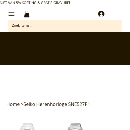
NIET VAN 5% KORTING & GRATIS GRAVURE!
Inloggen
✅ Gratis retourneren binnen 30 dagen
✅ Personaliseer je aankoop gratis
✅ Voor 17:00 besteld = morgen in huis*
✅ Klanten beoordelen ons met 4,7/5
Home
>
Seiko Herenhorloge SNE527P1