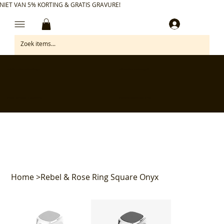
NIET VAN 5% KORTING & GRATIS GRAVURE!
Inloggen
✅ Gratis retourneren binnen 30 dagen
✅ Personaliseer je aankoop gratis
✅ Voor 17:00 besteld = morgen in huis*
✅ Klanten beoordelen ons met 4,7/5
Home
>
Rebel & Rose Ring Square Onyx