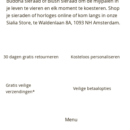
Buddha sieraad of Blush sieraad om de mijlpalen in
je leven te vieren en elk moment te koesteren. Shop
je sieraden of horloges online of kom langs in onze
Sialia Store, te Waldenlaan 8A, 1093 NH Amsterdam.
30 dagen gratis retourneren
Kosteloos personaliseren
Gratis veilige
Veilige betaalopties
verzendingen*
Menu