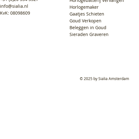
Horlogebatterij Vervangen
info@sialia.nl
Horlogemaker
KvK: 08098609
Gaatjes Schieten
Goud Verkopen
Beleggen in Goud
Sieraden Graveren
© 2025 by Sialia Amsterdam