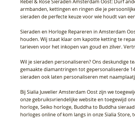
Rebel & Rose Sieraden Amsterdam Oost
: Durf and
armbanden, kettingen en ringen die je persoonlijke
sieraden de perfecte keuze voor wie houdt van een 
Sieraden en Horloge Repareren in Amsterdam Oo
houden. Wij staat klaar om kapotte ketting te rep
tarieven voor het inkopen van goud en zilver. Vert
Wil je sieraden personaliseren
? Ons deskundige te
gemaakte diamantringen tot gepersonaliseerde 14-ka
sieraden ook laten personaliseren met naamplaatj
Bij
Sialia Juwelier Amsterdam Oost
zijn we toegewi
onze gebruiksvriendelijke website en toegewijd on
horloge, Seiko horloge, Buddha to Buddha sieraad o
horloges online of kom langs in onze Sialia Store