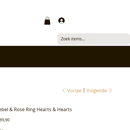
Inloggen
✅ Klanten beoordelen ons met 4,7/5
Vorige
Volgende
ebel & Rose Ring Hearts & Hearts
js
89,90