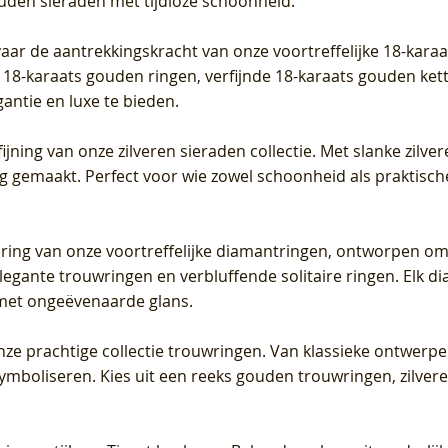
ouden sieraden met tijdloze schoonheid.
vaar de aantrekkingskracht van onze voortreffelijke 18-kar
te 18-karaats gouden ringen, verfijnde 18-karaats gouden k
gantie en luxe te bieden.
ijning van onze zilveren sieraden collectie. Met slanke zilvere
org gemaakt. Perfect voor wie zowel schoonheid als praktisc
tering van onze voortreffelijke diamantringen, ontworpen om
legante trouwringen en verbluffende solitaire ringen. Elk dia
met ongeëvenaarde glans.
 onze prachtige collectie trouwringen. Van klassieke ontwerp
 symboliseren. Kies uit een reeks gouden trouwringen, zilv