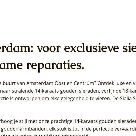
erdam: voor exclusieve si
ame reparaties.
 de buurt van Amsterdam
Oost
en
Centrum
? Ontdek luxe en ve
ab Diamonds Oorhangers
b Diamonds Ring LG1042Y –
b Diamonds Ring LG1044Y –
Blush Lab Diamonds Ring LG
Blush Lab Diamonds Oorkn
Blush Lab Diamonds Oorkn
t naar stralende 14-karaats gouden sieraden, verfijnde 18-k
S - Geelgoud (14k) met Lab
 (14k) met Lab grown
 (14k) met Lab grown
Geelgoud (14k) met Lab gro
LG7027Y - Geelgoud (14k) m
LG7026Y - Geelgoud (14k) m
ectie is ontworpen om elke gelegenheid te vieren.
De Sialia 
iamant
Diamant
grown Diamant
grown Diamant
Prijs
Prijs
Prijs
0
€ 649,00
€ 649,00
€ 549,00
rhoog je stijl met onze prachtige 14-karaats gouden sierade
 gouden armbanden, elk stuk is tot in de perfectie vervaard