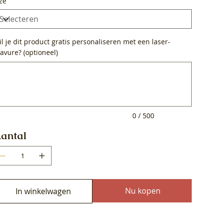
ze
l je dit product gratis personaliseren met een laser-
avure? (optioneel)
0
ens.
0 / 500
antal
Nu kopen
In winkelwagen