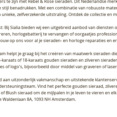
ers te zijn met Rebel & Rose sieraden. Dit Nederlandse merk 
 stijl benadrukken. Met een combinatie van robuuste materia
unieke, zelfverzekerde uitstraling. Ontdek de collectie en m
st
: Bij Sialia bieden wij een uitgebreid aanbod van diensten 
areren, horlogebatterij te vervangen of oorgaatjes professi
rouw op ons voor al je sieraden- en horloge reparaties en e
am helpt je graag bij het creëren van maatwerk sieraden die
raats of 18-karaats gouden sieraden en zilveren sieraden, 
es of logo's, bijvoorbeeld door middel van
graveren
of laser
jd aan uitzonderlijk vakmanschap en uitstekende
klantenser
dersteuningsteam. Vind het perfecte gouden sieraad, zilvere
f Blush sieraad om de mijlpalen in je leven te vieren en el
, te Waldenlaan 8A, 1093 NH Amsterdam.