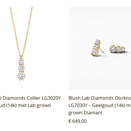
b Diamonds Collier LG3020Y
Blush Lab Diamonds Oorkn
ud (14k) met Lab grown
LG7030Y – Geelgoud (14k) m
grown Diamant
Prijs
€ 649,00