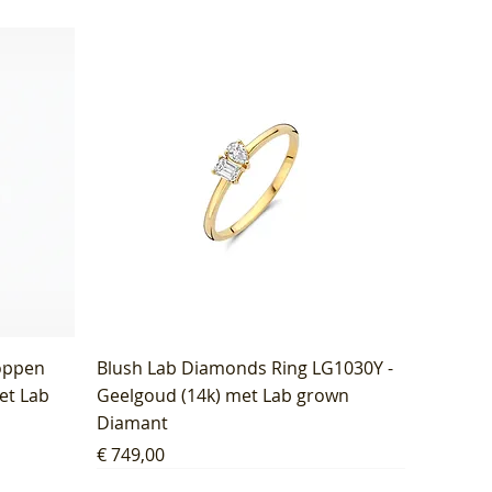
oppen
Blush Lab Diamonds Ring LG1030Y -
et Lab
Geelgoud (14k) met Lab grown
Diamant
Prijs
€ 749,00