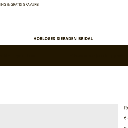
ING & GRATIS GRAVURE!
HORLOGES
SIERADEN
BRIDAL
teld = morgen in huis*
✅ Personaliseer je aankoop gratis
R
Pri
€ 