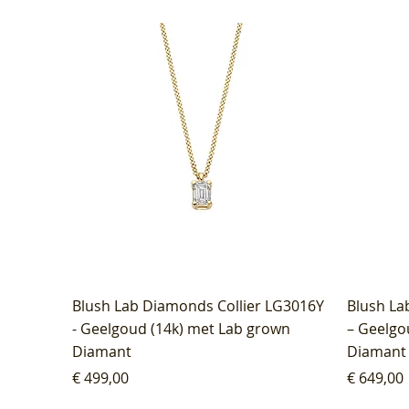
Blush Lab Diamonds Collier LG3016Y
Blush La
- Geelgoud (14k) met Lab grown
– Geelgo
Diamant
Diamant
Prijs
Prijs
€ 499,00
€ 649,00