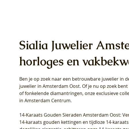
Sialia Juwelier Amst
horloges en vakbekw
Ben je op zoek naar een betrouwbare juwelier in
Blush Lab Diamonds Oorhangers
Blush Lab Diamonds Collier LG3019Y
Blush Lab Diamonds Ring LG1031Y -
Blush L
Blush La
Blush La
juwelier in Amsterdam Oost
. Of je nu op zoek ben
LG9006Y/S - Geelgoud (14k) met Lab
– Geelgoud (14k) met Lab grown
Geelgoud (14k) met Lab grown
LG9007Y/
Geelgoud
Geelgoud
of fonkelende diamantringen, onze exclusieve coll
grown Diamant
Diamant
Diamant
grown D
Diamant
Diamant
in Amsterdam Centrum
.
Prijs
Prijs
Prijs
Prijs
Prijs
Prijs
€ 349,00
€ 599,00
€ 849,00
€ 449,00
€ 899,00
€ 1.049,0
14-Karaats Gouden Sieraden Amsterdam Oost
: Ve
14-karaats gouden kettingen en tijdloze 14-karaats