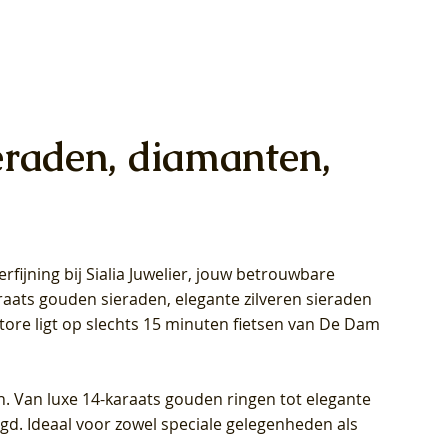
eraden, diamanten,
rfijning bij Sialia Juwelier,
jouw betrouwbare
1028Y -
oppen
oppen
Blush Lab Diamonds Collier LG3014Y
Blush Lab Diamonds Ring LG1029Y -
Blush Lab Diamonds Oorknoppen
araats gouden sieraden, elegante zilveren sieraden
wn
et Lab
et Lab
- Geelgoud (14k) met Lab grown
Geelgoud (14k) met Lab grown
LG7033Y – Geelgoud (14k) met Lab
Store ligt op slechts 15 minuten fietsen van De Dam
Diamant
Diamant
grown Diamant
Prijs
Prijs
Prijs
€ 449,00
€ 699,00
€ 799,00
n. Van luxe 14-karaats gouden ringen tot elegante
igd. Ideaal voor zowel speciale gelegenheden als