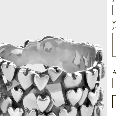
Si
Wi
gr
Tot
50
tek
A