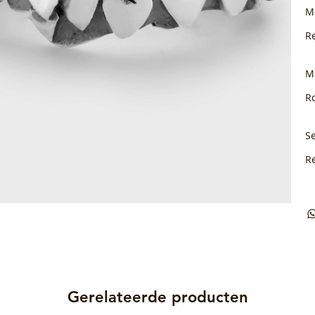
M
R
M
Ro
Se
R
Gerelateerde producten