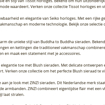
sie en stijl van Tissot horloges. Bekend om hun uitzonderli
 mode waardeert. Verken onze collectie Tissot horloges en vin
uwbaarheid en elegantie van Seiko horloges. Met een rijke ge
vakmanschap en moderne technologie. Bekijk onze selectie 
arm de unieke stijl van Buddha to Buddha sieraden. Bekend
gen en kettingen die traditioneel vakmanschap combineren 
en en maak een statement met je accessoires.
e elegantie toe met Blush sieraden. Met delicate ontwerpen 
 Verken onze collectie om het perfecte Blush sieraad te vind
 aan je look met ZINZI sieraden. Dit Nederlandse merk staat
de armbanden. ZINZI combineert eigentijdse flair met een vl
l laat stralen.