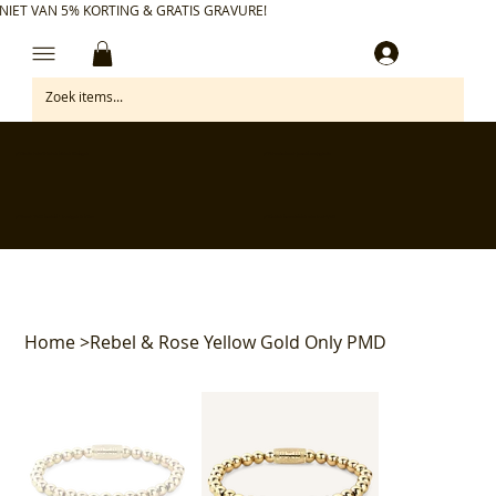
NIET VAN 5% KORTING & GRATIS GRAVURE!
Inloggen
✅ Gratis retourneren binnen 30 dagen
✅ Personaliseer je aankoop gratis
✅ Voor 17:00 besteld = morgen in huis*
✅ Klanten beoordelen ons met 4,7/5
Home
>
Rebel & Rose Yellow Gold Only PMD