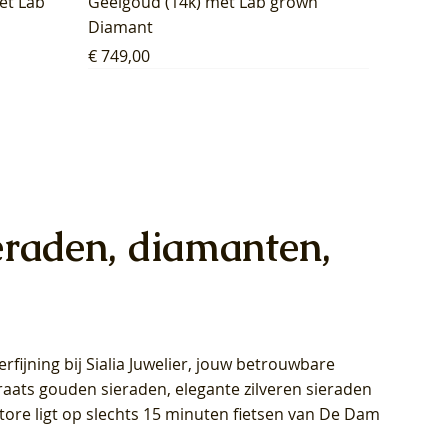
et Lab
Geelgoud (14k) met Lab grown
Diamant
Prijs
€ 749,00
eraden, diamanten,
rfijning bij Sialia Juwelier,
jouw betrouwbare
1028Y -
oppen
oppen
Blush Lab Diamonds Collier LG3014Y
Blush Lab Diamonds Ring LG1029Y -
Blush Lab Diamonds Oorknoppen
araats gouden sieraden, elegante zilveren sieraden
wn
et Lab
et Lab
- Geelgoud (14k) met Lab grown
Geelgoud (14k) met Lab grown
LG7033Y – Geelgoud (14k) met Lab
Store ligt op slechts 15 minuten fietsen van De Dam
Diamant
Diamant
grown Diamant