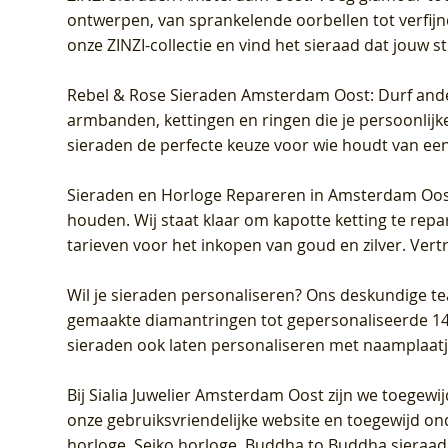
ontwerpen, van sprankelende oorbellen tot verfijn
onze ZINZI-collectie en vind het sieraad dat jouw stij
Rebel & Rose Sieraden Amsterdam Oost
: Durf and
armbanden, kettingen en ringen die je persoonlijke
sieraden de perfecte keuze voor wie houdt van een 
Sieraden en Horloge Repareren in Amsterdam Oo
houden. Wij staat klaar om kapotte ketting te rep
tarieven voor het inkopen van goud en zilver. Vert
Wil je sieraden personaliseren
? Ons deskundige te
gemaakte diamantringen tot gepersonaliseerde 14-ka
sieraden ook laten personaliseren met naamplaatj
Bij
Sialia Juwelier Amsterdam Oost
zijn we toegewi
onze gebruiksvriendelijke website en toegewijd on
horloge, Seiko horloge, Buddha to Buddha sieraad o