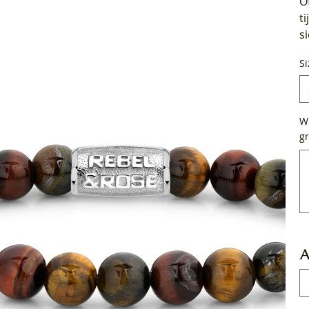
O
t
s
Si
Wi
gr
Tot
50
tek
A