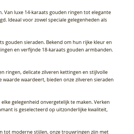
Prijs
Prijs
Prijs
€ 449,00
€ 699,00
€ 799,00
n. Van luxe 14-karaats gouden ringen tot elegante
igd. Ideaal voor zowel speciale gelegenheden als
aats gouden sieraden. Bekend om hun rijke kleur en
ettingen en verfijnde 18-karaats gouden armbanden.
n ringen, delicate zilveren kettingen en stijlvolle
he waarde waardeert, bieden onze zilveren sieraden
 elke gelegenheid onvergetelijk te maken. Verken
mant is geselecteerd op uitzonderlijke kwaliteit,
en tot moderne stijlen, onze trouwringen zijn met