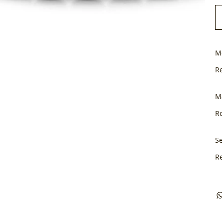
M
R
M
Ro
Se
R