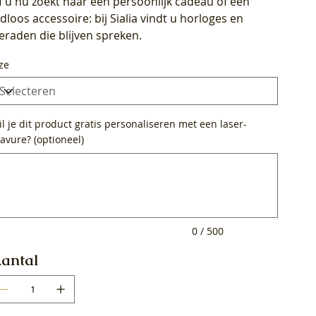
f u nu zoekt naar een persoonlijk cadeau of een
ijdloos accessoire: bij Sialia vindt u horloges en
ieraden die blijven spreken.
ze
l je dit product gratis personaliseren met een laser-
avure? (optioneel)
0
ens.
0 / 500
antal