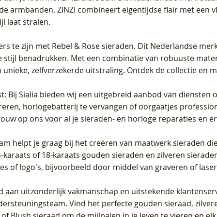
de armbanden. ZINZI combineert eigentijdse flair met een vl
l laat stralen.
ers te zijn met Rebel & Rose sieraden. Dit Nederlandse merk 
 stijl benadrukken. Met een combinatie van robuuste materia
unieke, zelfverzekerde uitstraling. Ontdek de collectie en m
st
: Bij Sialia bieden wij een uitgebreid aanbod van diensten 
areren, horlogebatterij te vervangen of oorgaatjes professi
rouw op ons voor al je sieraden- en horloge reparaties en e
am helpt je graag bij het creëren van maatwerk sieraden die
raats of 18-karaats gouden sieraden en zilveren sieraden, 
es of logo's, bijvoorbeeld door middel van
graveren
of laser
jd aan uitzonderlijk vakmanschap en uitstekende
klantenser
dersteuningsteam. Vind het perfecte gouden sieraad, zilvere
f Blush sieraad om de mijlpalen in je leven te vieren en el