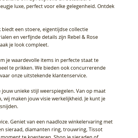
eugje luxe, perfect voor elke gelegenheid. Ontdek
biedt een stoere, eigentijdse collectie
len en verfijnde details zijn Rebel & Rose
aak je look compleet.
om je waardevolle items in perfecte staat te
oneel te prikken. We bieden ook concurrerende
rvaar onze uitstekende klantenservice.
 jouw unieke stijl weerspiegelen. Van op maat
wij maken jouw visie werkelijkheid. Je kunt je
snijden.
vice
. Geniet van een naadloze winkelervaring met
n sieraad, diamanten ring, trouwring, Tissot
k moment te koesteren. Shop je sieraden of