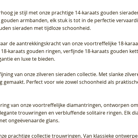
Prijs
Prijs
Prijs
0
€ 649,00
€ 649,00
€ 549,00
rhoog je stijl met onze prachtige 14-karaats gouden sierade
 gouden armbanden, elk stuk is tot in de perfectie vervaard
ouden sieraden met tijdloze schoonheid.
vaar de aantrekkingskracht van onze voortreffelijke 18-kar
te 18-karaats gouden ringen, verfijnde 18-karaats gouden k
gantie en luxe te bieden.
ijning van onze zilveren sieraden collectie. Met slanke zilvere
org gemaakt. Perfect voor wie zowel schoonheid als praktisc
tering van onze voortreffelijke diamantringen, ontworpen om
legante trouwringen en verbluffende solitaire ringen. Elk dia
met ongeëvenaarde glans.
 onze prachtige collectie trouwringen. Van klassieke ontwerp