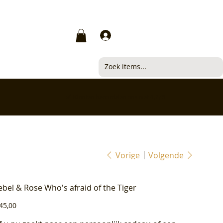
Inloggen
✅ Klanten beoordelen ons met 4,7/5
Vorige
Volgende
ebel & Rose Who's afraid of the Tiger
js
45,00