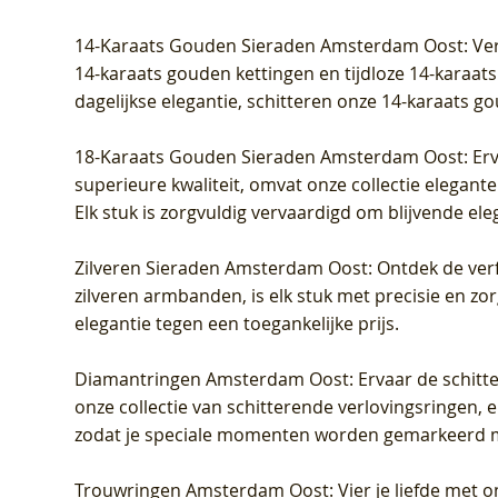
Prijs
Prijs
Prijs
Prijs
Prijs
Prijs
€ 349,00
€ 599,00
€ 849,00
€ 449,00
€ 899,00
€ 1.049,0
14-Karaats Gouden Sieraden Amsterdam Oost
: Ve
14-karaats gouden kettingen en tijdloze 14-karaats
dagelijkse elegantie, schitteren onze 14-karaats g
18-Karaats Gouden Sieraden Amsterdam Oost
: Er
superieure kwaliteit, omvat onze collectie elegan
Elk stuk is zorgvuldig vervaardigd om blijvende ele
Zilveren Sieraden Amsterdam Oost
: Ontdek de verf
zilveren armbanden, is elk stuk met precisie en z
elegantie tegen een toegankelijke prijs.
Diamantringen Amsterdam Oost
: Ervaar de schit
onze collectie van schitterende verlovingsringen, e
zodat je speciale momenten worden gemarkeerd 
Trouwringen Amsterdam Oost
: Vier je liefde met