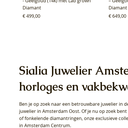
- Geelgoud (14k) met Lab grown
– Geelgo
Diamant
Diamant
Prijs
Prijs
€ 499,00
€ 649,00
Sialia Juwelier Amst
horloges en vakbekw
Ben je op zoek naar een betrouwbare juwelier in
Blush Lab Diamonds Oorhangers
Blush Lab Diamonds Collier LG3019Y
Blush Lab Diamonds Ring LG1031Y -
Blush L
Blush La
Blush La
juwelier in Amsterdam Oost
. Of je nu op zoek ben
LG9006Y/S - Geelgoud (14k) met Lab
– Geelgoud (14k) met Lab grown
Geelgoud (14k) met Lab grown
LG9007Y/
Geelgoud
Geelgoud
of fonkelende diamantringen, onze exclusieve coll
grown Diamant
Diamant
Diamant
grown D
Diamant
Diamant
in Amsterdam Centrum
.