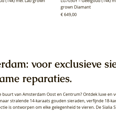
ud (14k) met Lab grown
LG7030Y – Geelgoud (14k) m
grown Diamant
Prijs
€ 649,00
erdam: voor exclusieve si
ame reparaties.
 de buurt van Amsterdam
Oost
en
Centrum
? Ontdek luxe en ve
ab Diamonds Oorhangers
b Diamonds Ring LG1042Y –
b Diamonds Ring LG1044Y –
Blush Lab Diamonds Ring LG
Blush Lab Diamonds Oorkn
Blush Lab Diamonds Oorkn
t naar stralende 14-karaats gouden sieraden, verfijnde 18-k
S - Geelgoud (14k) met Lab
 (14k) met Lab grown
 (14k) met Lab grown
Geelgoud (14k) met Lab gro
LG7027Y - Geelgoud (14k) m
LG7026Y - Geelgoud (14k) m
ectie is ontworpen om elke gelegenheid te vieren.
De Sialia 
iamant
Diamant
grown Diamant
grown Diamant