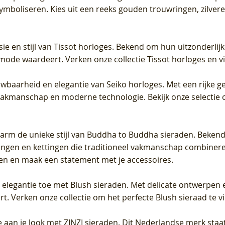
 symboliseren. Kies uit een reeks gouden trouwringen, zilv
sie en stijl van Tissot horloges. Bekend om hun uitzonderli
 mode waardeert. Verken onze collectie Tissot horloges en vin
uwbaarheid en elegantie van Seiko horloges. Met een rijke ge
vakmanschap en moderne technologie. Bekijk onze selectie 
arm de unieke stijl van Buddha to Buddha sieraden. Bekend
gen en kettingen die traditioneel vakmanschap combineren 
en en maak een statement met je accessoires.
e elegantie toe met Blush sieraden. Met delicate ontwerpen 
 Verken onze collectie om het perfecte Blush sieraad te vind
 aan je look met ZINZI sieraden. Dit Nederlandse merk staat