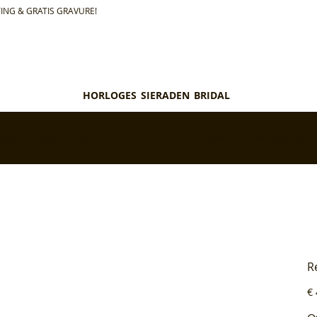
ING & GRATIS GRAVURE!
HORLOGES
SIERADEN
BRIDAL
teld = morgen in huis*
✅ Personaliseer je aankoop gratis
R
Pri
€ 