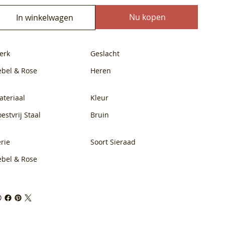
Nu kopen
In winkelwagen
erk
Geslacht
ebel & Rose
Heren
ateriaal
Kleur
estvrij Staal
Bruin
rie
Soort Sieraad
ebel & Rose