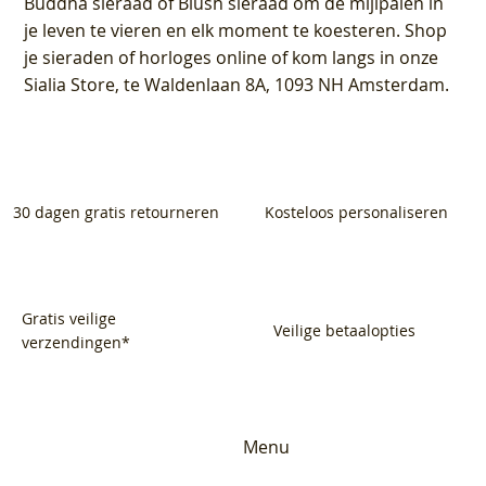
Buddha sieraad of Blush sieraad om de mijlpalen in
je leven te vieren en elk moment te koesteren. Shop
je sieraden of horloges online of kom langs in onze
Sialia Store, te Waldenlaan 8A, 1093 NH Amsterdam.
30 dagen gratis retourneren
Kosteloos personaliseren
Gratis veilige
Veilige betaalopties
verzendingen*
Menu