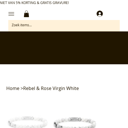
NIET VAN 5% KORTING & GRATIS GRAVURE!
Inloggen
✅ Gratis retourneren binnen 30 dagen
✅ Personaliseer je aankoop gratis
✅ Voor 17:00 besteld = morgen in huis*
✅ Klanten beoordelen ons met 4,7/5
Home
>
Rebel & Rose Virgin White