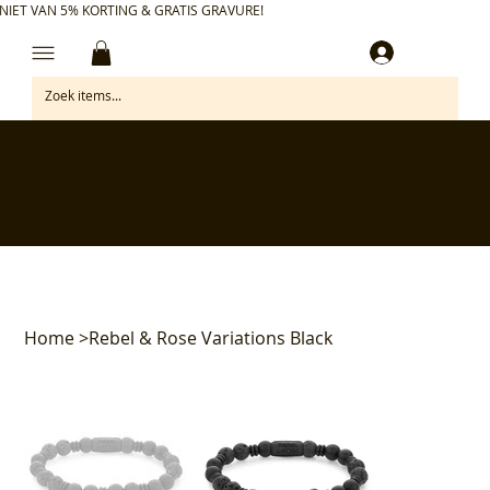
NIET VAN 5% KORTING & GRATIS GRAVURE!
Inloggen
✅ Gratis retourneren binnen 30 dagen
✅ Personaliseer je aankoop gratis
✅ Voor 17:00 besteld = morgen in huis*
✅ Klanten beoordelen ons met 4,7/5
Home
>
Rebel & Rose Variations Black