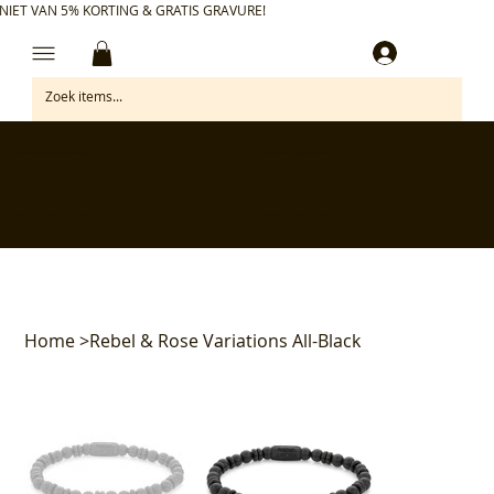
NIET VAN 5% KORTING & GRATIS GRAVURE!
Inloggen
✅ Gratis retourneren binnen 30 dagen
✅ Personaliseer je aankoop gratis
✅ Voor 17:00 besteld = morgen in huis*
✅ Klanten beoordelen ons met 4,7/5
Home
>
Rebel & Rose Variations All-Black