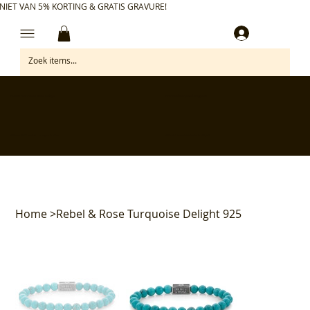
NIET VAN 5% KORTING & GRATIS GRAVURE!
Inloggen
✅ Gratis retourneren binnen 30 dagen
✅ Personaliseer je aankoop gratis
✅ Voor 17:00 besteld = morgen in huis*
✅ Klanten beoordelen ons met 4,7/5
Home
>
Rebel & Rose Turquoise Delight 925