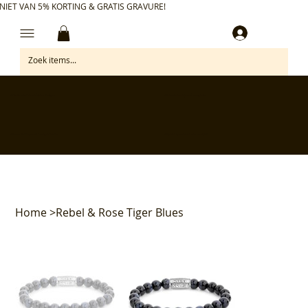
NIET VAN 5% KORTING & GRATIS GRAVURE!
Inloggen
✅ Gratis retourneren binnen 30 dagen
✅ Personaliseer je aankoop gratis
✅ Voor 17:00 besteld = morgen in huis*
✅ Klanten beoordelen ons met 4,7/5
Home
>
Rebel & Rose Tiger Blues