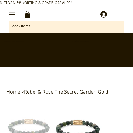
NIET VAN 5% KORTING & GRATIS GRAVURE!
Inloggen
✅ Gratis retourneren binnen 30 dagen
✅ Personaliseer je aankoop gratis
✅ Voor 17:00 besteld = morgen in huis*
✅ Klanten beoordelen ons met 4,7/5
Home
>
Rebel & Rose The Secret Garden Gold