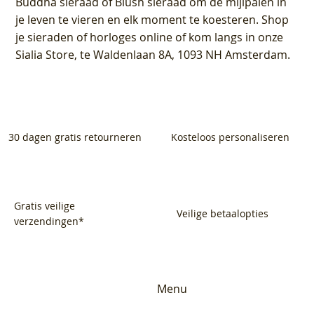
Buddha sieraad of Blush sieraad om de mijlpalen in
je leven te vieren en elk moment te koesteren. Shop
je sieraden of horloges online of kom langs in onze
Sialia Store, te Waldenlaan 8A, 1093 NH Amsterdam.
30 dagen gratis retourneren
Kosteloos personaliseren
Gratis veilige
Veilige betaalopties
verzendingen*
Menu