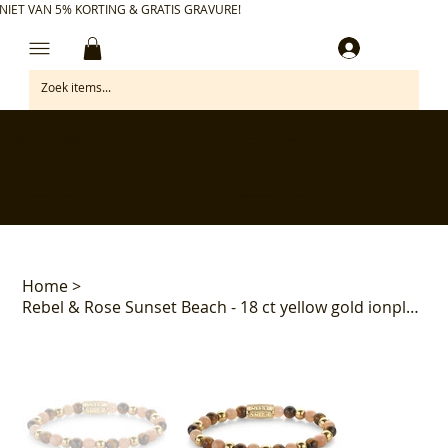
NIET VAN 5% KORTING & GRATIS GRAVURE!
Inloggen
✅ Gratis retourneren binnen 30 dagen
✅ Personaliseer je aankoop gratis
✅ Voor 17:00 besteld = morgen in huis*
✅ Klanten beoordelen ons met 4,7/5
Home
>
Rebel & Rose Sunset Beach - 18 ct yellow gold ionplated