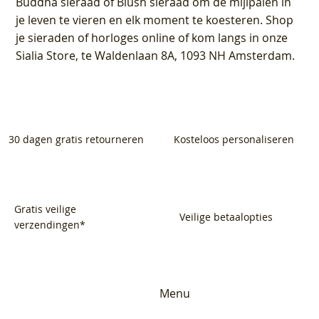
Buddha sieraad of Blush sieraad om de mijlpalen in
je leven te vieren en elk moment te koesteren. Shop
je sieraden of horloges online of kom langs in onze
Sialia Store, te Waldenlaan 8A, 1093 NH Amsterdam.
30 dagen gratis retourneren
Kosteloos personaliseren
Gratis veilige
Veilige betaalopties
verzendingen*
Menu