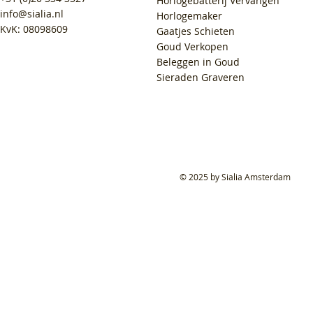
Horlogebatterij Vervangen
info@sialia.nl
Horlogemaker
KvK: 08098609
Gaatjes Schieten
Goud Verkopen
Beleggen in Goud
Sieraden Graveren
© 2025 by Sialia Amsterdam