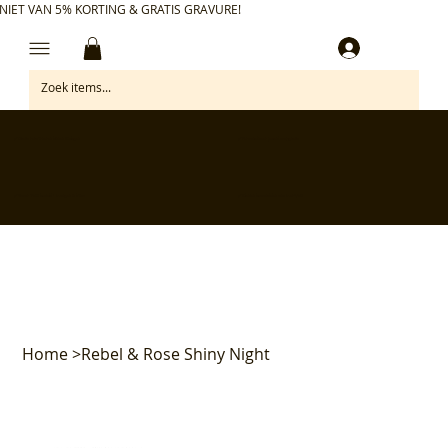
NIET VAN 5% KORTING & GRATIS GRAVURE!
Inloggen
✅ Gratis retourneren binnen 30 dagen
✅ Personaliseer je aankoop gratis
✅ Voor 17:00 besteld = morgen in huis*
✅ Klanten beoordelen ons met 4,7/5
Home
>
Rebel & Rose Shiny Night