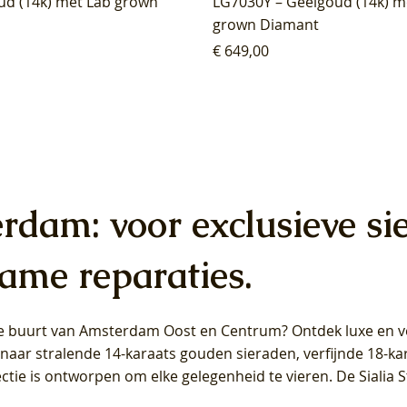
ud (14k) met Lab grown
LG7030Y – Geelgoud (14k) m
grown Diamant
Prijs
€ 649,00
erdam: voor exclusieve si
ame reparaties.
 de buurt van Amsterdam
Oost
en
Centrum
? Ontdek luxe en ve
ab Diamonds Oorhangers
b Diamonds Ring LG1042Y –
b Diamonds Ring LG1044Y –
Blush Lab Diamonds Ring LG
Blush Lab Diamonds Oorkn
Blush Lab Diamonds Oorkn
t naar stralende 14-karaats gouden sieraden, verfijnde 18-k
S - Geelgoud (14k) met Lab
 (14k) met Lab grown
 (14k) met Lab grown
Geelgoud (14k) met Lab gro
LG7027Y - Geelgoud (14k) m
LG7026Y - Geelgoud (14k) m
ectie is ontworpen om elke gelegenheid te vieren.
De Sialia 
iamant
Diamant
grown Diamant
grown Diamant