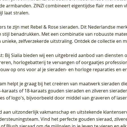
de armbanden. ZINZI combineert eigentijdse flair met een vl
l laat stralen.
ers te zijn met Rebel & Rose sieraden. Dit Nederlandse merk 
 stijl benadrukken. Met een combinatie van robuuste materia
unieke, zelfverzekerde uitstraling. Ontdek de collectie en m
st
: Bij Sialia bieden wij een uitgebreid aanbod van diensten 
areren, horlogebatterij te vervangen of oorgaatjes professi
rouw op ons voor al je sieraden- en horloge reparaties en e
am helpt je graag bij het creëren van maatwerk sieraden die
raats of 18-karaats gouden sieraden en zilveren sieraden, 
es of logo's, bijvoorbeeld door middel van
graveren
of laser
jd aan uitzonderlijk vakmanschap en uitstekende
klantenser
dersteuningsteam. Vind het perfecte gouden sieraad, zilvere
f Blush sieraad om de mijlpalen in je leven te vieren en el