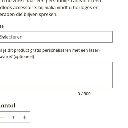
f u nu zoekt naar een persoonlijk cadeau of een
ijdloos accessoire: bij Sialia vindt u horloges en
ieraden die blijven spreken.
ze
l je dit product gratis personaliseren met een laser-
avure? (optioneel)
0
ens.
0 / 500
antal