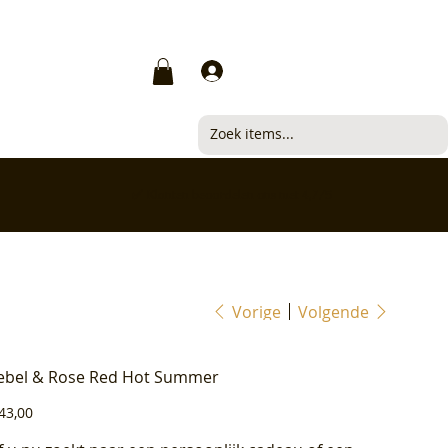
Inloggen
✅ Klanten beoordelen ons met 4,7/5
Vorige
Volgende
ebel & Rose Red Hot Summer
js
43,00