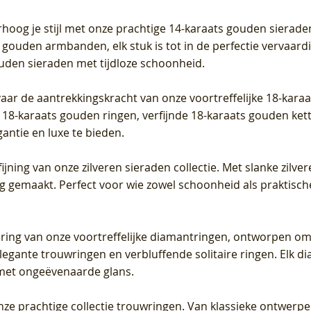
Prijs
Prijs
Prijs
0
€ 649,00
€ 649,00
€ 549,00
rhoog je stijl met onze prachtige 14-karaats gouden sierade
 gouden armbanden, elk stuk is tot in de perfectie vervaard
ouden sieraden met tijdloze schoonheid.
vaar de aantrekkingskracht van onze voortreffelijke 18-kar
te 18-karaats gouden ringen, verfijnde 18-karaats gouden k
gantie en luxe te bieden.
ijning van onze zilveren sieraden collectie. Met slanke zilvere
org gemaakt. Perfect voor wie zowel schoonheid als praktisc
tering van onze voortreffelijke diamantringen, ontworpen om
legante trouwringen en verbluffende solitaire ringen. Elk dia
met ongeëvenaarde glans.
 onze prachtige collectie trouwringen. Van klassieke ontwerp