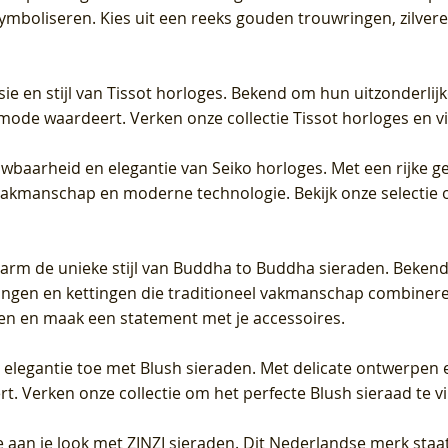
 symboliseren. Kies uit een reeks gouden trouwringen, zilv
sie en stijl van Tissot horloges. Bekend om hun uitzonderli
 mode waardeert. Verken onze collectie Tissot horloges en vin
uwbaarheid en elegantie van Seiko horloges. Met een rijke ge
vakmanschap en moderne technologie. Bekijk onze selectie 
arm de unieke stijl van Buddha to Buddha sieraden. Bekend
gen en kettingen die traditioneel vakmanschap combineren 
en en maak een statement met je accessoires.
e elegantie toe met Blush sieraden. Met delicate ontwerpen 
 Verken onze collectie om het perfecte Blush sieraad te vind
 aan je look met ZINZI sieraden. Dit Nederlandse merk staat