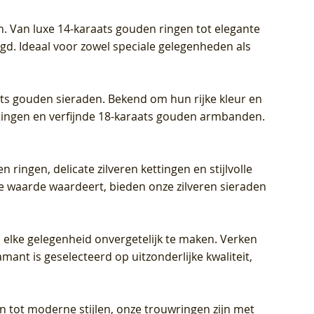
Prijs
Prijs
Prijs
€ 449,00
€ 699,00
€ 799,00
n. Van luxe 14-karaats gouden ringen tot elegante
igd. Ideaal voor zowel speciale gelegenheden als
aats gouden sieraden. Bekend om hun rijke kleur en
ettingen en verfijnde 18-karaats gouden armbanden.
n ringen, delicate zilveren kettingen en stijlvolle
he waarde waardeert, bieden onze zilveren sieraden
 elke gelegenheid onvergetelijk te maken. Verken
mant is geselecteerd op uitzonderlijke kwaliteit,
en tot moderne stijlen, onze trouwringen zijn met