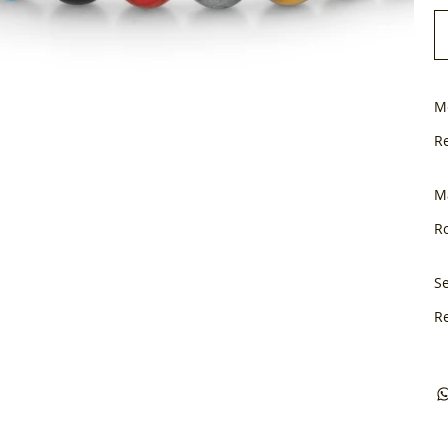
M
R
M
Ro
Se
R