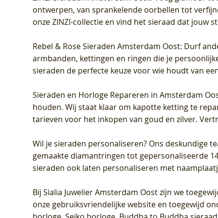
ontwerpen, van sprankelende oorbellen tot verfijn
onze ZINZI-collectie en vind het sieraad dat jouw stij
Rebel & Rose Sieraden Amsterdam Oost
: Durf and
armbanden, kettingen en ringen die je persoonlijke
sieraden de perfecte keuze voor wie houdt van een 
Sieraden en Horloge Repareren in Amsterdam Oo
houden. Wij staat klaar om kapotte ketting te rep
tarieven voor het inkopen van goud en zilver. Vert
Wil je sieraden personaliseren
? Ons deskundige te
gemaakte diamantringen tot gepersonaliseerde 14-ka
sieraden ook laten personaliseren met naamplaatj
Bij
Sialia Juwelier Amsterdam Oost
zijn we toegewi
onze gebruiksvriendelijke website en toegewijd on
horloge, Seiko horloge, Buddha to Buddha sieraad o