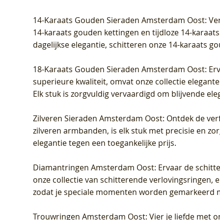
Prijs
Prijs
Prijs
Prijs
Prijs
Prijs
€ 349,00
€ 599,00
€ 849,00
€ 449,00
€ 899,00
€ 1.049,0
14-Karaats Gouden Sieraden Amsterdam Oost
: Ve
14-karaats gouden kettingen en tijdloze 14-karaats
dagelijkse elegantie, schitteren onze 14-karaats g
18-Karaats Gouden Sieraden Amsterdam Oost
: Er
superieure kwaliteit, omvat onze collectie elegan
Elk stuk is zorgvuldig vervaardigd om blijvende ele
Zilveren Sieraden Amsterdam Oost
: Ontdek de verf
zilveren armbanden, is elk stuk met precisie en z
elegantie tegen een toegankelijke prijs.
Diamantringen Amsterdam Oost
: Ervaar de schit
onze collectie van schitterende verlovingsringen, e
zodat je speciale momenten worden gemarkeerd 
Trouwringen Amsterdam Oost
: Vier je liefde met