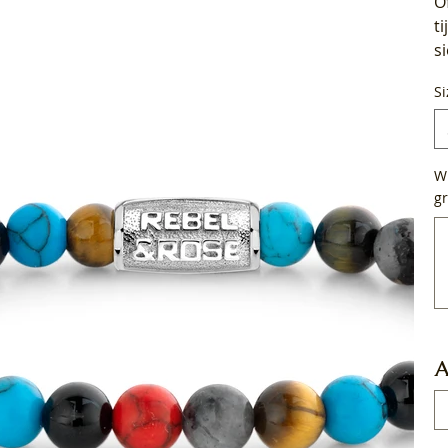
O
t
s
Si
Wi
gr
Tot
50
tek
A