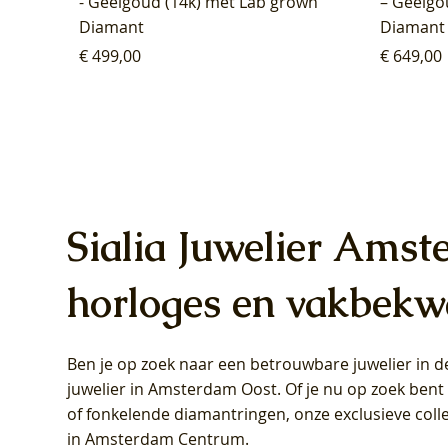
- Geelgoud (14k) met Lab grown
– Geelgo
Diamant
Diamant
Prijs
Prijs
€ 499,00
€ 649,00
Sialia Juwelier Amst
horloges en vakbekw
Ben je op zoek naar een betrouwbare juwelier in
Blush Lab Diamonds Oorhangers
Blush Lab Diamonds Collier LG3019Y
Blush Lab Diamonds Ring LG1031Y -
Blush L
Blush La
Blush La
juwelier in Amsterdam Oost
. Of je nu op zoek ben
LG9006Y/S - Geelgoud (14k) met Lab
– Geelgoud (14k) met Lab grown
Geelgoud (14k) met Lab grown
LG9007Y/
Geelgoud
Geelgoud
of fonkelende diamantringen, onze exclusieve coll
grown Diamant
Diamant
Diamant
grown D
Diamant
Diamant
in Amsterdam Centrum
.