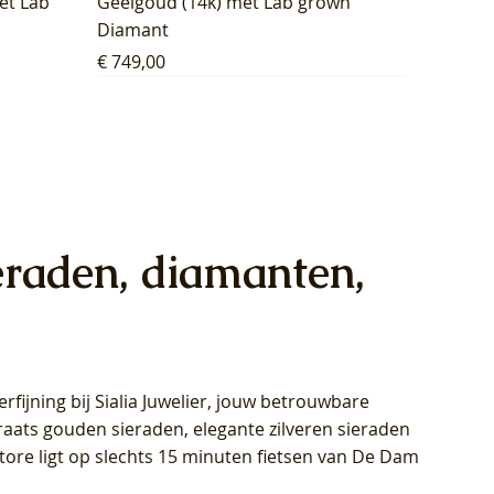
et Lab
Geelgoud (14k) met Lab grown
Diamant
Prijs
€ 749,00
eraden, diamanten,
rfijning bij Sialia Juwelier,
jouw betrouwbare
1028Y -
oppen
oppen
Blush Lab Diamonds Collier LG3014Y
Blush Lab Diamonds Ring LG1029Y -
Blush Lab Diamonds Oorknoppen
araats gouden sieraden, elegante zilveren sieraden
wn
et Lab
et Lab
- Geelgoud (14k) met Lab grown
Geelgoud (14k) met Lab grown
LG7033Y – Geelgoud (14k) met Lab
Store ligt op slechts 15 minuten fietsen van De Dam
Diamant
Diamant
grown Diamant