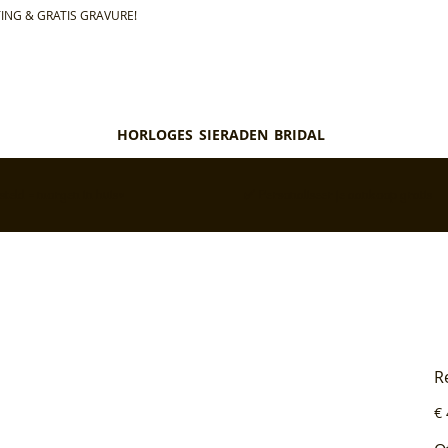
ING & GRATIS GRAVURE!
HORLOGES
SIERADEN
BRIDAL
teld = morgen in huis*
✅ Personaliseer je aankoop gratis
R
Pri
€ 