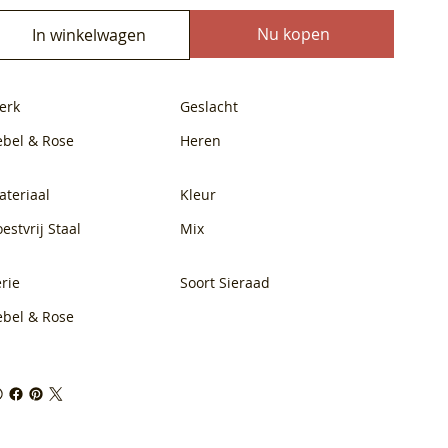
Nu kopen
In winkelwagen
erk
Geslacht
ebel & Rose
Heren
ateriaal
Kleur
estvrij Staal
Mix
rie
Soort Sieraad
ebel & Rose