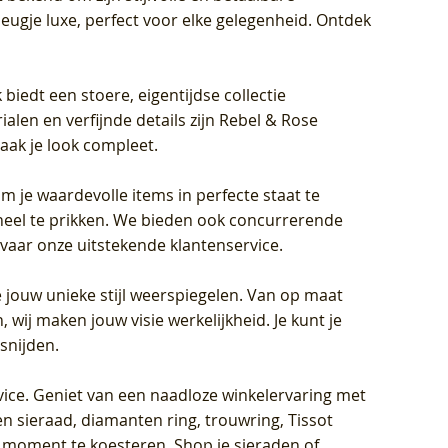
eugje luxe, perfect voor elke gelegenheid. Ontdek
biedt een stoere, eigentijdse collectie
len en verfijnde details zijn Rebel & Rose
aak je look compleet.
om je waardevolle items in perfecte staat te
oneel te prikken. We bieden ook concurrerende
rvaar onze uitstekende klantenservice.
 jouw unieke stijl weerspiegelen. Van op maat
wij maken jouw visie werkelijkheid. Je kunt je
snijden.
vice
. Geniet van een naadloze winkelervaring met
n sieraad, diamanten ring, trouwring, Tissot
k moment te koesteren. Shop je sieraden of