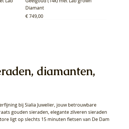
et Lab
Geelgoud (14k) met Lab grown
Diamant
Prijs
€ 749,00
eraden, diamanten,
rfijning bij Sialia Juwelier,
jouw betrouwbare
1028Y -
oppen
oppen
Blush Lab Diamonds Collier LG3014Y
Blush Lab Diamonds Ring LG1029Y -
Blush Lab Diamonds Oorknoppen
araats gouden sieraden, elegante zilveren sieraden
wn
et Lab
et Lab
- Geelgoud (14k) met Lab grown
Geelgoud (14k) met Lab grown
LG7033Y – Geelgoud (14k) met Lab
Store ligt op slechts 15 minuten fietsen van De Dam
Diamant
Diamant
grown Diamant