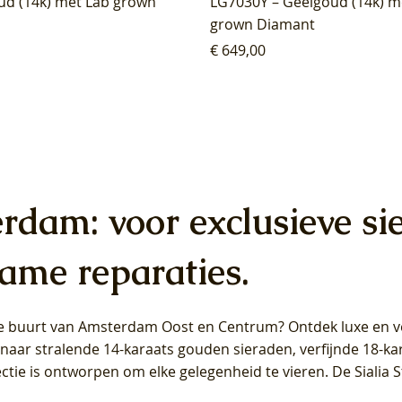
ud (14k) met Lab grown
LG7030Y – Geelgoud (14k) m
grown Diamant
Prijs
€ 649,00
erdam: voor exclusieve si
ame reparaties.
 de buurt van Amsterdam
Oost
en
Centrum
? Ontdek luxe en ve
ab Diamonds Oorhangers
b Diamonds Ring LG1042Y –
b Diamonds Ring LG1044Y –
Blush Lab Diamonds Ring LG
Blush Lab Diamonds Oorkn
Blush Lab Diamonds Oorkn
t naar stralende 14-karaats gouden sieraden, verfijnde 18-k
S - Geelgoud (14k) met Lab
 (14k) met Lab grown
 (14k) met Lab grown
Geelgoud (14k) met Lab gro
LG7027Y - Geelgoud (14k) m
LG7026Y - Geelgoud (14k) m
ectie is ontworpen om elke gelegenheid te vieren.
De Sialia 
iamant
Diamant
grown Diamant
grown Diamant