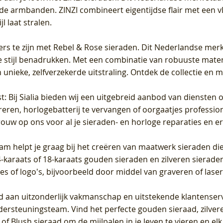
de armbanden. ZINZI combineert eigentijdse flair met een vl
l laat stralen.
ers te zijn met Rebel & Rose sieraden. Dit Nederlandse merk 
 stijl benadrukken. Met een combinatie van robuuste materia
unieke, zelfverzekerde uitstraling. Ontdek de collectie en m
st
: Bij Sialia bieden wij een uitgebreid aanbod van diensten 
areren, horlogebatterij te vervangen of oorgaatjes professi
rouw op ons voor al je sieraden- en horloge reparaties en e
am helpt je graag bij het creëren van maatwerk sieraden die
raats of 18-karaats gouden sieraden en zilveren sieraden, 
es of logo's, bijvoorbeeld door middel van
graveren
of laser
jd aan uitzonderlijk vakmanschap en uitstekende
klantenser
dersteuningsteam. Vind het perfecte gouden sieraad, zilvere
f Blush sieraad om de mijlpalen in je leven te vieren en el