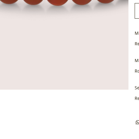
M
R
M
Ro
Se
R