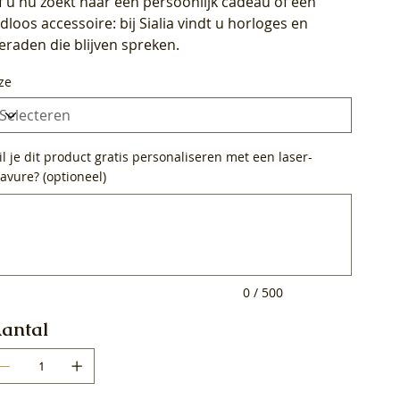
f u nu zoekt naar een persoonlijk cadeau of een
ijdloos accessoire: bij Sialia vindt u horloges en
ieraden die blijven spreken.
ze
l je dit product gratis personaliseren met een laser-
avure? (optioneel)
0
ens.
0 / 500
antal