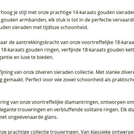
Prijs
Prijs
Prijs
0
€ 649,00
€ 649,00
€ 549,00
rhoog je stijl met onze prachtige 14-karaats gouden sierade
 gouden armbanden, elk stuk is tot in de perfectie vervaard
ouden sieraden met tijdloze schoonheid.
vaar de aantrekkingskracht van onze voortreffelijke 18-kar
te 18-karaats gouden ringen, verfijnde 18-karaats gouden k
gantie en luxe te bieden.
ijning van onze zilveren sieraden collectie. Met slanke zilvere
org gemaakt. Perfect voor wie zowel schoonheid als praktisc
tering van onze voortreffelijke diamantringen, ontworpen om
legante trouwringen en verbluffende solitaire ringen. Elk dia
met ongeëvenaarde glans.
 onze prachtige collectie trouwringen. Van klassieke ontwerp