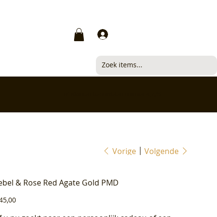
Inloggen
✅ Klanten beoordelen ons met 4,7/5
Vorige
Volgende
ebel & Rose Red Agate Gold PMD
js
45,00