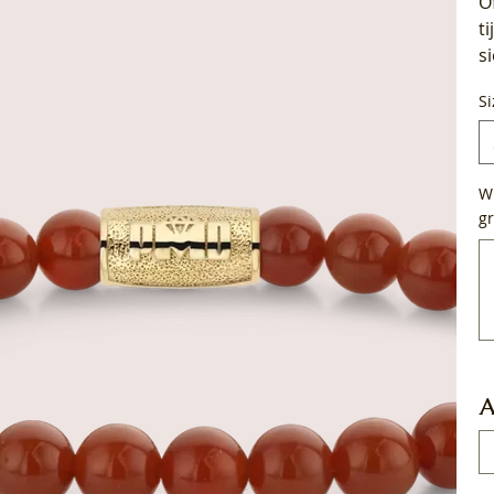
O
t
s
Si
Wi
gr
Tot
50
tek
A