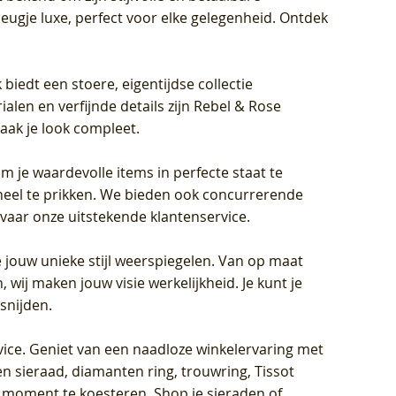
eugje luxe, perfect voor elke gelegenheid. Ontdek
biedt een stoere, eigentijdse collectie
len en verfijnde details zijn Rebel & Rose
aak je look compleet.
om je waardevolle items in perfecte staat te
oneel te prikken. We bieden ook concurrerende
rvaar onze uitstekende klantenservice.
 jouw unieke stijl weerspiegelen. Van op maat
wij maken jouw visie werkelijkheid. Je kunt je
snijden.
vice
. Geniet van een naadloze winkelervaring met
n sieraad, diamanten ring, trouwring, Tissot
k moment te koesteren. Shop je sieraden of