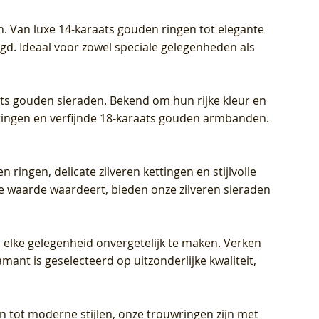
Prijs
Prijs
Prijs
€ 449,00
€ 699,00
€ 799,00
n. Van luxe 14-karaats gouden ringen tot elegante
igd. Ideaal voor zowel speciale gelegenheden als
aats gouden sieraden. Bekend om hun rijke kleur en
ettingen en verfijnde 18-karaats gouden armbanden.
n ringen, delicate zilveren kettingen en stijlvolle
he waarde waardeert, bieden onze zilveren sieraden
 elke gelegenheid onvergetelijk te maken. Verken
mant is geselecteerd op uitzonderlijke kwaliteit,
en tot moderne stijlen, onze trouwringen zijn met