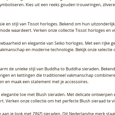
 symboliseren. Kies uit een reeks gouden trouwringen, zilv
sie en stijl van Tissot horloges. Bekend om hun uitzonderli
 mode waardeert. Verken onze collectie Tissot horloges en vin
uwbaarheid en elegantie van Seiko horloges. Met een rijke ge
vakmanschap en moderne technologie. Bekijk onze selectie 
arm de unieke stijl van Buddha to Buddha sieraden. Bekend
gen en kettingen die traditioneel vakmanschap combineren 
en en maak een statement met je accessoires.
e elegantie toe met Blush sieraden. Met delicate ontwerpen 
 Verken onze collectie om het perfecte Blush sieraad te vind
 aan je look met ZINZI sieraden. Dit Nederlandse merk staat