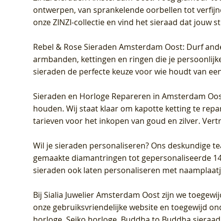
ontwerpen, van sprankelende oorbellen tot verfijn
onze ZINZI-collectie en vind het sieraad dat jouw stij
Rebel & Rose Sieraden Amsterdam Oost
: Durf and
armbanden, kettingen en ringen die je persoonlijke
sieraden de perfecte keuze voor wie houdt van een 
Sieraden en Horloge Repareren in Amsterdam Oo
houden. Wij staat klaar om kapotte ketting te rep
tarieven voor het inkopen van goud en zilver. Vert
Wil je sieraden personaliseren
? Ons deskundige te
gemaakte diamantringen tot gepersonaliseerde 14-ka
sieraden ook laten personaliseren met naamplaatj
Bij
Sialia Juwelier Amsterdam Oost
zijn we toegewi
onze gebruiksvriendelijke website en toegewijd on
horloge, Seiko horloge, Buddha to Buddha sieraad o