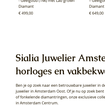
- Geelgoud (14k) met Lab grown
– Geelgo
Diamant
Diamant
Prijs
Prijs
€ 499,00
€ 649,00
Sialia Juwelier Amst
horloges en vakbekw
Ben je op zoek naar een betrouwbare juwelier in
Blush Lab Diamonds Oorhangers
Blush Lab Diamonds Collier LG3019Y
Blush Lab Diamonds Ring LG1031Y -
Blush L
Blush La
Blush La
juwelier in Amsterdam Oost
. Of je nu op zoek ben
LG9006Y/S - Geelgoud (14k) met Lab
– Geelgoud (14k) met Lab grown
Geelgoud (14k) met Lab grown
LG9007Y/
Geelgoud
Geelgoud
of fonkelende diamantringen, onze exclusieve coll
grown Diamant
Diamant
Diamant
grown D
Diamant
Diamant
in Amsterdam Centrum
.