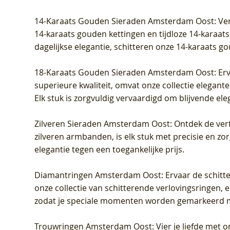
Prijs
Prijs
Prijs
Prijs
Prijs
Prijs
€ 349,00
€ 599,00
€ 849,00
€ 449,00
€ 899,00
€ 1.049,0
14-Karaats Gouden Sieraden Amsterdam Oost
: Ve
14-karaats gouden kettingen en tijdloze 14-karaats
dagelijkse elegantie, schitteren onze 14-karaats g
18-Karaats Gouden Sieraden Amsterdam Oost
: Er
superieure kwaliteit, omvat onze collectie elegan
Elk stuk is zorgvuldig vervaardigd om blijvende ele
Zilveren Sieraden Amsterdam Oost
: Ontdek de verf
zilveren armbanden, is elk stuk met precisie en z
elegantie tegen een toegankelijke prijs.
Diamantringen Amsterdam Oost
: Ervaar de schit
onze collectie van schitterende verlovingsringen, e
zodat je speciale momenten worden gemarkeerd 
Trouwringen Amsterdam Oost
: Vier je liefde met