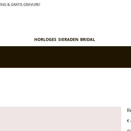
ING & GRATIS GRAVURE!
HORLOGES
SIERADEN
BRIDAL
teld = morgen in huis*
✅ Personaliseer je aankoop gratis
R
Pri
€ 