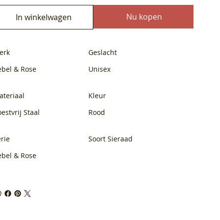
Nu kopen
In winkelwagen
erk
Geslacht
ebel & Rose
Unisex
ateriaal
Kleur
estvrij Staal
Rood
rie
Soort Sieraad
ebel & Rose