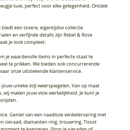
eugje luxe, perfect voor elke gelegenheid. Ontdek
biedt een stoere, eigentijdse collectie
len en verfijnde details zijn Rebel & Rose
aak je look compleet.
om je waardevolle items in perfecte staat te
oneel te prikken. We bieden ook concurrerende
rvaar onze uitstekende klantenservice.
 jouw unieke stijl weerspiegelen. Van op maat
wij maken jouw visie werkelijkheid. Je kunt je
snijden.
vice
. Geniet van een naadloze winkelervaring met
n sieraad, diamanten ring, trouwring, Tissot
k moment te koesteren. Shop je sieraden of