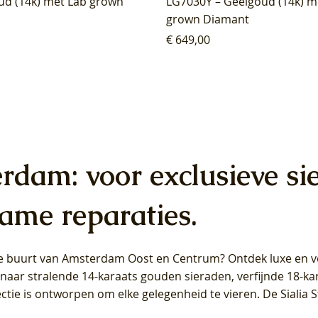
ud (14k) met Lab grown
LG7030Y – Geelgoud (14k) m
grown Diamant
Prijs
€ 649,00
erdam: voor exclusieve si
ame reparaties.
 de buurt van Amsterdam
Oost
en
Centrum
? Ontdek luxe en ve
ab Diamonds Oorhangers
b Diamonds Ring LG1042Y –
b Diamonds Ring LG1044Y –
Blush Lab Diamonds Ring LG
Blush Lab Diamonds Oorkn
Blush Lab Diamonds Oorkn
t naar stralende 14-karaats gouden sieraden, verfijnde 18-k
S - Geelgoud (14k) met Lab
 (14k) met Lab grown
 (14k) met Lab grown
Geelgoud (14k) met Lab gro
LG7027Y - Geelgoud (14k) m
LG7026Y - Geelgoud (14k) m
ectie is ontworpen om elke gelegenheid te vieren.
De Sialia 
iamant
Diamant
grown Diamant
grown Diamant