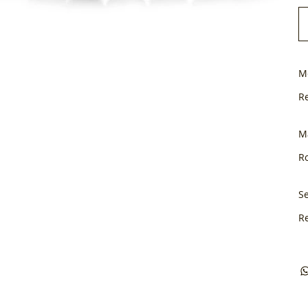
M
R
M
Ro
Se
R