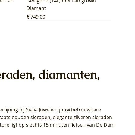
et Lab
Geelgoud (14k) met Lab grown
Diamant
Prijs
€ 749,00
eraden, diamanten,
rfijning bij Sialia Juwelier,
jouw betrouwbare
1028Y -
oppen
oppen
Blush Lab Diamonds Collier LG3014Y
Blush Lab Diamonds Ring LG1029Y -
Blush Lab Diamonds Oorknoppen
araats gouden sieraden, elegante zilveren sieraden
wn
et Lab
et Lab
- Geelgoud (14k) met Lab grown
Geelgoud (14k) met Lab grown
LG7033Y – Geelgoud (14k) met Lab
Store ligt op slechts 15 minuten fietsen van De Dam
Diamant
Diamant
grown Diamant