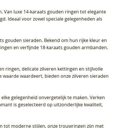
Prijs
Prijs
Prijs
€ 449,00
€ 699,00
€ 799,00
n. Van luxe 14-karaats gouden ringen tot elegante
igd. Ideaal voor zowel speciale gelegenheden als
aats gouden sieraden. Bekend om hun rijke kleur en
ettingen en verfijnde 18-karaats gouden armbanden.
n ringen, delicate zilveren kettingen en stijlvolle
he waarde waardeert, bieden onze zilveren sieraden
 elke gelegenheid onvergetelijk te maken. Verken
mant is geselecteerd op uitzonderlijke kwaliteit,
en tot moderne stijlen, onze trouwringen zijn met