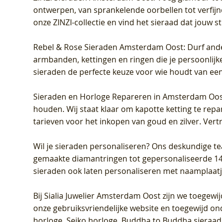
ontwerpen, van sprankelende oorbellen tot verfijn
onze ZINZI-collectie en vind het sieraad dat jouw stij
Rebel & Rose Sieraden Amsterdam Oost
: Durf and
armbanden, kettingen en ringen die je persoonlijke
sieraden de perfecte keuze voor wie houdt van een 
Sieraden en Horloge Repareren in Amsterdam Oo
houden. Wij staat klaar om kapotte ketting te rep
tarieven voor het inkopen van goud en zilver. Vert
Wil je sieraden personaliseren
? Ons deskundige te
gemaakte diamantringen tot gepersonaliseerde 14-ka
sieraden ook laten personaliseren met naamplaatj
Bij
Sialia Juwelier Amsterdam Oost
zijn we toegewi
onze gebruiksvriendelijke website en toegewijd on
horloge, Seiko horloge, Buddha to Buddha sieraad o