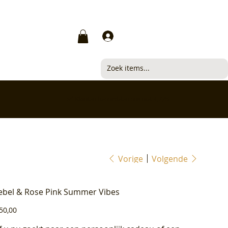
Inloggen
✅ Klanten beoordelen ons met 4,7/5
Vorige
Volgende
ebel & Rose Pink Summer Vibes
js
50,00