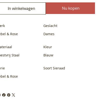
Nu kopen
In winkelwagen
erk
Geslacht
ebel & Rose
Dames
ateriaal
Kleur
estvrij Staal
Blauw
rie
Soort Sieraad
ebel & Rose