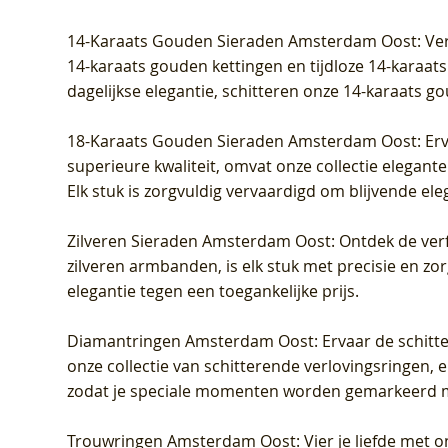
Prijs
Prijs
Prijs
Prijs
Prijs
Prijs
€ 349,00
€ 599,00
€ 849,00
€ 449,00
€ 899,00
€ 1.049,0
14-Karaats Gouden Sieraden Amsterdam Oost
: Ve
14-karaats gouden kettingen en tijdloze 14-karaats
dagelijkse elegantie, schitteren onze 14-karaats g
18-Karaats Gouden Sieraden Amsterdam Oost
: Er
superieure kwaliteit, omvat onze collectie elegan
Elk stuk is zorgvuldig vervaardigd om blijvende ele
Zilveren Sieraden Amsterdam Oost
: Ontdek de verf
zilveren armbanden, is elk stuk met precisie en z
elegantie tegen een toegankelijke prijs.
Diamantringen Amsterdam Oost
: Ervaar de schit
onze collectie van schitterende verlovingsringen, e
zodat je speciale momenten worden gemarkeerd 
Trouwringen Amsterdam Oost
: Vier je liefde met