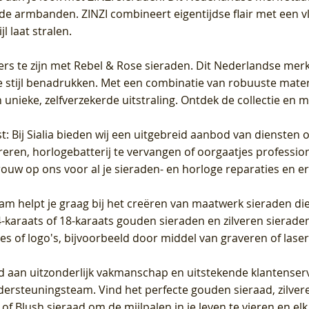
de armbanden. ZINZI combineert eigentijdse flair met een vl
l laat stralen.
ers te zijn met Rebel & Rose sieraden. Dit Nederlandse merk 
 stijl benadrukken. Met een combinatie van robuuste materia
unieke, zelfverzekerde uitstraling. Ontdek de collectie en m
st
: Bij Sialia bieden wij een uitgebreid aanbod van diensten 
areren, horlogebatterij te vervangen of oorgaatjes professi
rouw op ons voor al je sieraden- en horloge reparaties en e
am helpt je graag bij het creëren van maatwerk sieraden die
raats of 18-karaats gouden sieraden en zilveren sieraden, 
es of logo's, bijvoorbeeld door middel van
graveren
of laser
jd aan uitzonderlijk vakmanschap en uitstekende
klantenser
dersteuningsteam. Vind het perfecte gouden sieraad, zilvere
f Blush sieraad om de mijlpalen in je leven te vieren en el