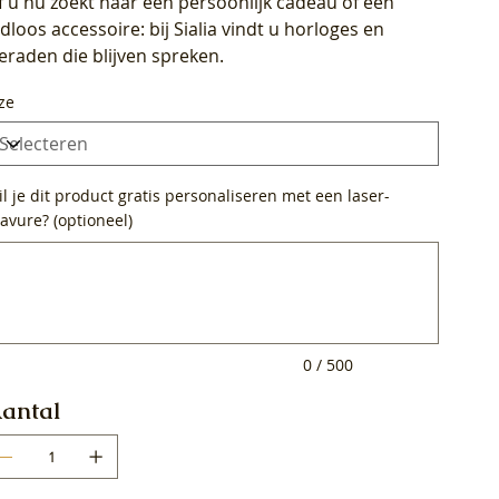
f u nu zoekt naar een persoonlijk cadeau of een
ijdloos accessoire: bij Sialia vindt u horloges en
ieraden die blijven spreken.
ze
l je dit product gratis personaliseren met een laser-
avure? (optioneel)
0
ens.
0 / 500
antal