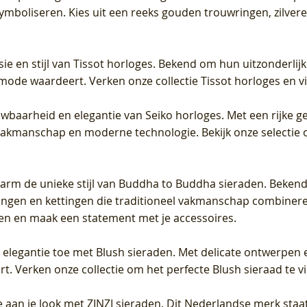
 symboliseren. Kies uit een reeks gouden trouwringen, zilv
sie en stijl van Tissot horloges. Bekend om hun uitzonderli
 mode waardeert. Verken onze collectie Tissot horloges en vin
uwbaarheid en elegantie van Seiko horloges. Met een rijke ge
vakmanschap en moderne technologie. Bekijk onze selectie 
arm de unieke stijl van Buddha to Buddha sieraden. Bekend
gen en kettingen die traditioneel vakmanschap combineren 
en en maak een statement met je accessoires.
e elegantie toe met Blush sieraden. Met delicate ontwerpen 
 Verken onze collectie om het perfecte Blush sieraad te vind
 aan je look met ZINZI sieraden. Dit Nederlandse merk staat