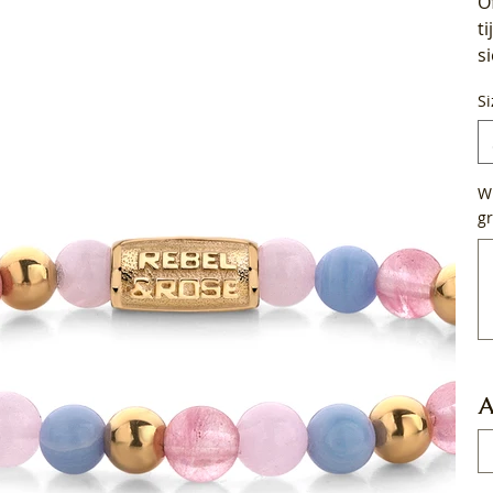
O
t
s
Si
Wi
gr
Tot
50
tek
A