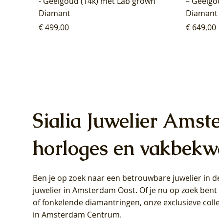
- Geelgoud (14k) met Lab grown
– Geelgo
Diamant
Diamant
Prijs
Prijs
€ 499,00
€ 649,00
Sialia Juwelier Amst
horloges en vakbekw
Ben je op zoek naar een betrouwbare juwelier in
Blush Lab Diamonds Oorhangers
Blush Lab Diamonds Collier LG3019Y
Blush Lab Diamonds Ring LG1031Y -
Blush L
Blush La
Blush La
juwelier in Amsterdam Oost
. Of je nu op zoek ben
LG9006Y/S - Geelgoud (14k) met Lab
– Geelgoud (14k) met Lab grown
Geelgoud (14k) met Lab grown
LG9007Y/
Geelgoud
Geelgoud
of fonkelende diamantringen, onze exclusieve coll
grown Diamant
Diamant
Diamant
grown D
Diamant
Diamant
in Amsterdam Centrum
.