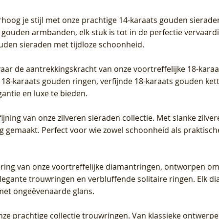
Prijs
Prijs
Prijs
0
€ 649,00
€ 649,00
€ 549,00
rhoog je stijl met onze prachtige 14-karaats gouden sierade
 gouden armbanden, elk stuk is tot in de perfectie vervaard
ouden sieraden met tijdloze schoonheid.
vaar de aantrekkingskracht van onze voortreffelijke 18-kar
te 18-karaats gouden ringen, verfijnde 18-karaats gouden k
gantie en luxe te bieden.
ijning van onze zilveren sieraden collectie. Met slanke zilvere
org gemaakt. Perfect voor wie zowel schoonheid als praktisc
tering van onze voortreffelijke diamantringen, ontworpen om
legante trouwringen en verbluffende solitaire ringen. Elk dia
met ongeëvenaarde glans.
 onze prachtige collectie trouwringen. Van klassieke ontwerp