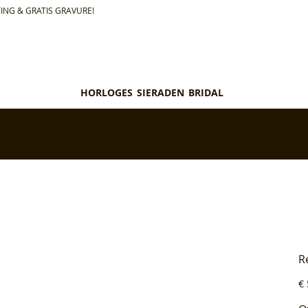
ING & GRATIS GRAVURE!
HORLOGES
SIERADEN
BRIDAL
teld = morgen in huis*
✅ Personaliseer je aankoop gratis
R
Pri
€ 