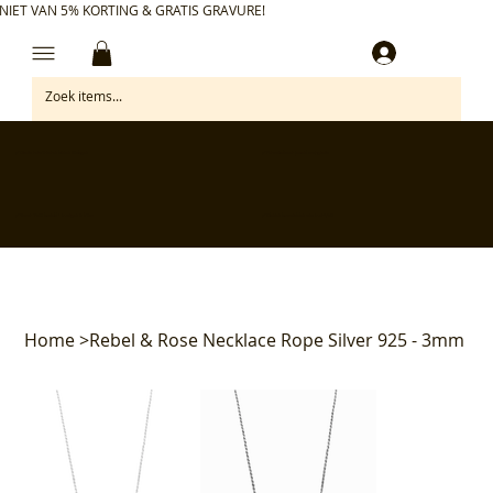
NIET VAN 5% KORTING & GRATIS GRAVURE!
Inloggen
✅ Gratis retourneren binnen 30 dagen
✅ Personaliseer je aankoop gratis
✅ Voor 17:00 besteld = morgen in huis*
✅ Klanten beoordelen ons met 4,7/5
Home
>
Rebel & Rose Necklace Rope Silver 925 - 3mm