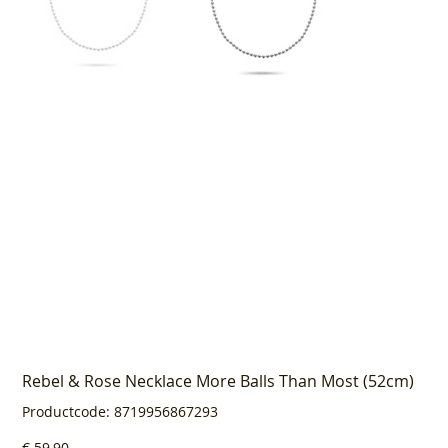
Rebel & Rose Necklace More Balls Than Most (52cm)
Productcode
Productcode:
8719956867293
8719956867293
Prijs
€ 59,90