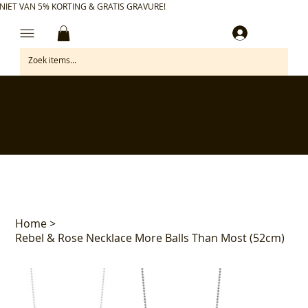
NIET VAN 5% KORTING & GRATIS GRAVURE!
Inloggen
✅ Gratis retourneren binnen 30 dagen
✅ Personaliseer je aankoop gratis
✅ Voor 17:00 besteld = morgen in huis*
✅ Klanten beoordelen ons met 4,7/5
Home
>
Rebel & Rose Necklace More Balls Than Most (52cm)