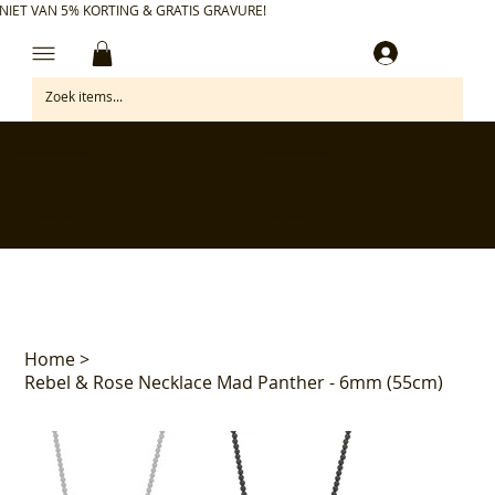
NIET VAN 5% KORTING & GRATIS GRAVURE!
Inloggen
✅ Gratis retourneren binnen 30 dagen
✅ Personaliseer je aankoop gratis
✅ Voor 17:00 besteld = morgen in huis*
✅ Klanten beoordelen ons met 4,7/5
Home
>
Rebel & Rose Necklace Mad Panther - 6mm (55cm)