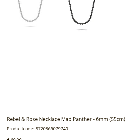
Rebel & Rose Necklace Mad Panther - 6mm (55cm)
Productcode
Productcode:
8720365079740
8720365079740
Prijs
€ 69,90