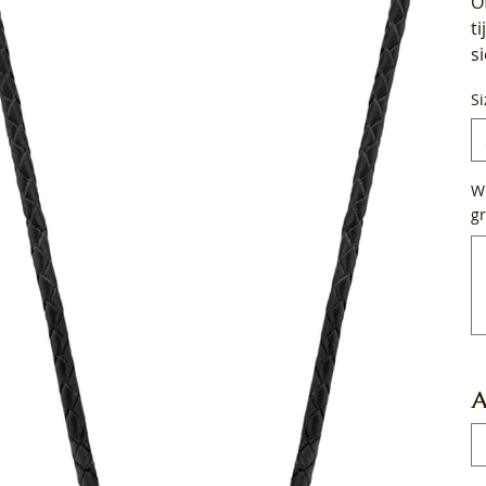
O
t
s
Si
Wi
gr
Tot
50
tek
A