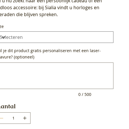
f u nu zoekt naar een persoonlijk cadeau of een
ijdloos accessoire: bij Sialia vindt u horloges en
ieraden die blijven spreken.
ze
l je dit product gratis personaliseren met een laser-
avure? (optioneel)
0
ens.
0 / 500
antal