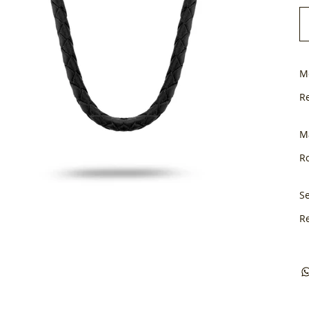
M
R
M
Ro
Se
R