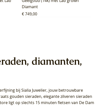
et Lab
Geelgoud (14k) met Lab grown
Diamant
Prijs
€ 749,00
eraden, diamanten,
rfijning bij Sialia Juwelier,
jouw betrouwbare
1028Y -
oppen
oppen
Blush Lab Diamonds Collier LG3014Y
Blush Lab Diamonds Ring LG1029Y -
Blush Lab Diamonds Oorknoppen
araats gouden sieraden, elegante zilveren sieraden
wn
et Lab
et Lab
- Geelgoud (14k) met Lab grown
Geelgoud (14k) met Lab grown
LG7033Y – Geelgoud (14k) met Lab
Store ligt op slechts 15 minuten fietsen van De Dam
Diamant
Diamant
grown Diamant