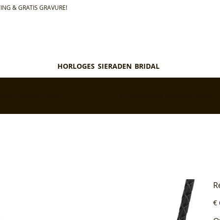
ING & GRATIS GRAVURE!
HORLOGES
SIERADEN
BRIDAL
teld = morgen in huis*
✅ Personaliseer je aankoop gratis
R
Pri
€ 