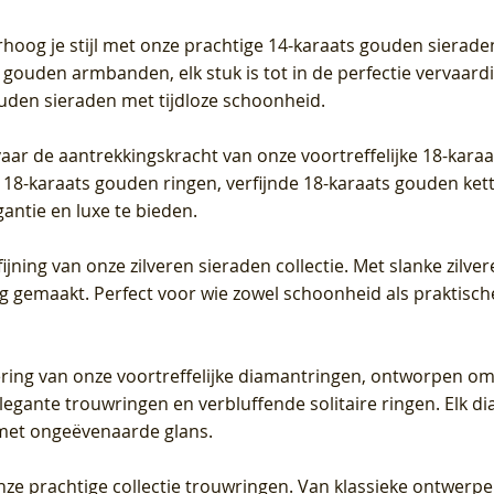
Prijs
Prijs
Prijs
0
€ 649,00
€ 649,00
€ 549,00
rhoog je stijl met onze prachtige 14-karaats gouden sierade
 gouden armbanden, elk stuk is tot in de perfectie vervaard
ouden sieraden met tijdloze schoonheid.
vaar de aantrekkingskracht van onze voortreffelijke 18-kar
te 18-karaats gouden ringen, verfijnde 18-karaats gouden k
gantie en luxe te bieden.
ijning van onze zilveren sieraden collectie. Met slanke zilvere
org gemaakt. Perfect voor wie zowel schoonheid als praktisc
tering van onze voortreffelijke diamantringen, ontworpen om
legante trouwringen en verbluffende solitaire ringen. Elk dia
met ongeëvenaarde glans.
 onze prachtige collectie trouwringen. Van klassieke ontwerp