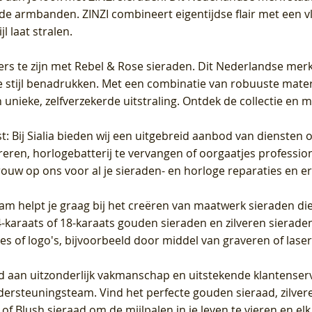
de armbanden. ZINZI combineert eigentijdse flair met een vl
l laat stralen.
ers te zijn met Rebel & Rose sieraden. Dit Nederlandse merk 
 stijl benadrukken. Met een combinatie van robuuste materia
unieke, zelfverzekerde uitstraling. Ontdek de collectie en m
st
: Bij Sialia bieden wij een uitgebreid aanbod van diensten 
areren, horlogebatterij te vervangen of oorgaatjes professi
rouw op ons voor al je sieraden- en horloge reparaties en e
am helpt je graag bij het creëren van maatwerk sieraden die
raats of 18-karaats gouden sieraden en zilveren sieraden, 
es of logo's, bijvoorbeeld door middel van
graveren
of laser
jd aan uitzonderlijk vakmanschap en uitstekende
klantenser
dersteuningsteam. Vind het perfecte gouden sieraad, zilvere
f Blush sieraad om de mijlpalen in je leven te vieren en el