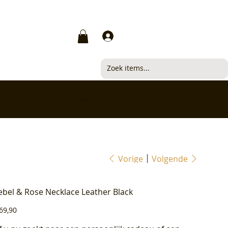
Inloggen
✅ Klanten beoordelen ons met 4,7/5
Vorige
Volgende
ebel & Rose Necklace Leather Black
js
69,90