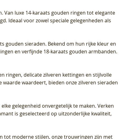
Prijs
Prijs
Prijs
€ 449,00
€ 699,00
€ 799,00
n. Van luxe 14-karaats gouden ringen tot elegante
igd. Ideaal voor zowel speciale gelegenheden als
aats gouden sieraden. Bekend om hun rijke kleur en
ettingen en verfijnde 18-karaats gouden armbanden.
n ringen, delicate zilveren kettingen en stijlvolle
he waarde waardeert, bieden onze zilveren sieraden
 elke gelegenheid onvergetelijk te maken. Verken
mant is geselecteerd op uitzonderlijke kwaliteit,
en tot moderne stijlen, onze trouwringen zijn met