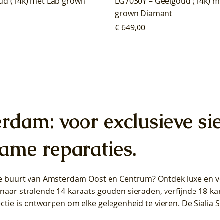
ud (14k) met Lab grown
LG7030Y – Geelgoud (14k) m
grown Diamant
Prijs
€ 649,00
erdam: voor exclusieve si
ame reparaties.
 de buurt van Amsterdam
Oost
en
Centrum
? Ontdek luxe en ve
ab Diamonds Oorhangers
b Diamonds Ring LG1042Y –
b Diamonds Ring LG1044Y –
Blush Lab Diamonds Ring LG
Blush Lab Diamonds Oorkn
Blush Lab Diamonds Oorkn
t naar stralende 14-karaats gouden sieraden, verfijnde 18-k
S - Geelgoud (14k) met Lab
 (14k) met Lab grown
 (14k) met Lab grown
Geelgoud (14k) met Lab gro
LG7027Y - Geelgoud (14k) m
LG7026Y - Geelgoud (14k) m
ectie is ontworpen om elke gelegenheid te vieren.
De Sialia 
iamant
Diamant
grown Diamant
grown Diamant