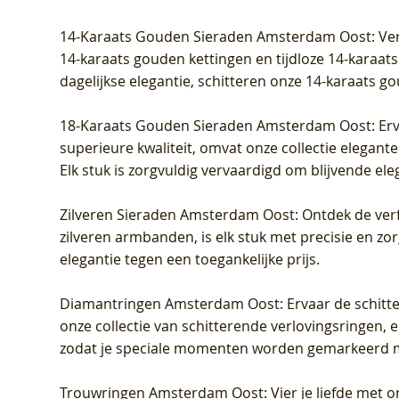
Prijs
Prijs
Prijs
Prijs
Prijs
Prijs
€ 349,00
€ 599,00
€ 849,00
€ 449,00
€ 899,00
€ 1.049,0
14-Karaats Gouden Sieraden Amsterdam Oost
: Ve
14-karaats gouden kettingen en tijdloze 14-karaats
dagelijkse elegantie, schitteren onze 14-karaats g
18-Karaats Gouden Sieraden Amsterdam Oost
: Er
superieure kwaliteit, omvat onze collectie elegan
Elk stuk is zorgvuldig vervaardigd om blijvende ele
Zilveren Sieraden Amsterdam Oost
: Ontdek de verf
zilveren armbanden, is elk stuk met precisie en z
elegantie tegen een toegankelijke prijs.
Diamantringen Amsterdam Oost
: Ervaar de schit
onze collectie van schitterende verlovingsringen, e
zodat je speciale momenten worden gemarkeerd 
Trouwringen Amsterdam Oost
: Vier je liefde met