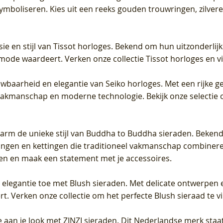
 symboliseren. Kies uit een reeks gouden trouwringen, zilv
sie en stijl van Tissot horloges. Bekend om hun uitzonderli
 mode waardeert. Verken onze collectie Tissot horloges en vin
uwbaarheid en elegantie van Seiko horloges. Met een rijke ge
vakmanschap en moderne technologie. Bekijk onze selectie 
arm de unieke stijl van Buddha to Buddha sieraden. Bekend
gen en kettingen die traditioneel vakmanschap combineren 
en en maak een statement met je accessoires.
e elegantie toe met Blush sieraden. Met delicate ontwerpen 
 Verken onze collectie om het perfecte Blush sieraad te vind
 aan je look met ZINZI sieraden. Dit Nederlandse merk staat