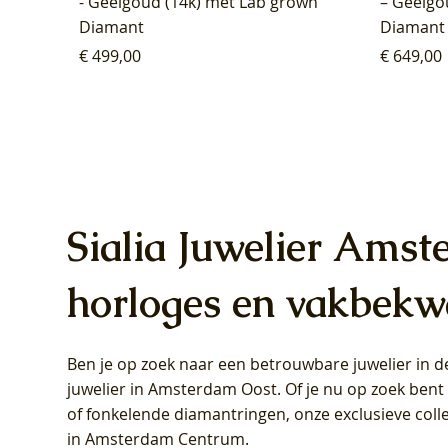
- Geelgoud (14k) met Lab grown
– Geelgo
Diamant
Diamant
Prijs
Prijs
€ 499,00
€ 649,00
Sialia Juwelier Amst
horloges en vakbekw
Ben je op zoek naar een betrouwbare juwelier in
Blush Lab Diamonds Oorhangers
Blush Lab Diamonds Collier LG3019Y
Blush Lab Diamonds Ring LG1031Y -
Blush L
Blush La
Blush La
juwelier in Amsterdam Oost
. Of je nu op zoek ben
LG9006Y/S - Geelgoud (14k) met Lab
– Geelgoud (14k) met Lab grown
Geelgoud (14k) met Lab grown
LG9007Y/
Geelgoud
Geelgoud
of fonkelende diamantringen, onze exclusieve coll
grown Diamant
Diamant
Diamant
grown D
Diamant
Diamant
in Amsterdam Centrum
.