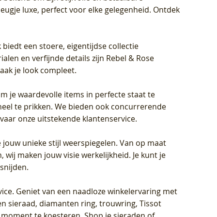
eugje luxe, perfect voor elke gelegenheid. Ontdek
biedt een stoere, eigentijdse collectie
len en verfijnde details zijn Rebel & Rose
aak je look compleet.
om je waardevolle items in perfecte staat te
oneel te prikken. We bieden ook concurrerende
rvaar onze uitstekende klantenservice.
 jouw unieke stijl weerspiegelen. Van op maat
wij maken jouw visie werkelijkheid. Je kunt je
snijden.
vice
. Geniet van een naadloze winkelervaring met
n sieraad, diamanten ring, trouwring, Tissot
k moment te koesteren. Shop je sieraden of