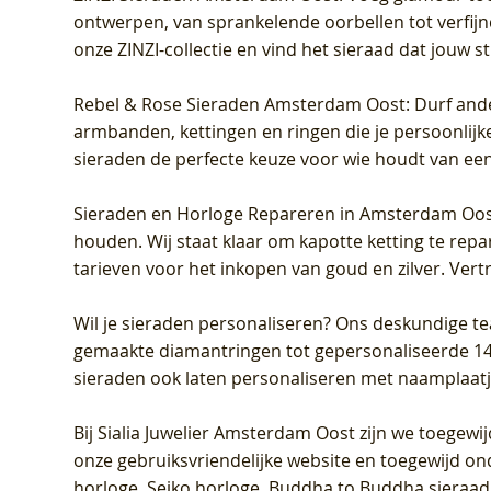
ontwerpen, van sprankelende oorbellen tot verfijn
onze ZINZI-collectie en vind het sieraad dat jouw stij
Rebel & Rose Sieraden Amsterdam Oost
: Durf and
armbanden, kettingen en ringen die je persoonlijke
sieraden de perfecte keuze voor wie houdt van een 
Sieraden en Horloge Repareren in Amsterdam Oo
houden. Wij staat klaar om kapotte ketting te rep
tarieven voor het inkopen van goud en zilver. Vert
Wil je sieraden personaliseren
? Ons deskundige te
gemaakte diamantringen tot gepersonaliseerde 14-ka
sieraden ook laten personaliseren met naamplaatj
Bij
Sialia Juwelier Amsterdam Oost
zijn we toegewi
onze gebruiksvriendelijke website en toegewijd on
horloge, Seiko horloge, Buddha to Buddha sieraad o